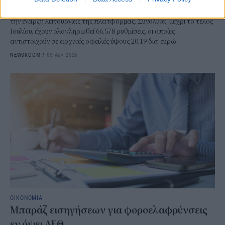
Σημαντικό ορόσημο κατέγραψε τον Ιούλιο ο Εξωδικαστικός
Μηχανισμός. Οι συνολικές ρυθμίσεις ξεπέρασαν τα 20 δισ. ευρώ από
την έναρξη λειτουργίας της πλατφόρμας. Συνολικά, μέχρι το τέλος
Ιουλίου, έχουν ολοκληρωθεί 66.578 ρυθμίσεις, οι οποίες
αντιστοιχούν σε αρχικές οφειλές ύψους 20,19 δισ. ευρώ.
NEWSROOM
/
05 Αυγ 2026
ΟΙΚΟΝΟΜΙΑ
Μπαράζ εισηγήσεων για φοροελαφρύνσεις
εν όψει ΔΕΘ