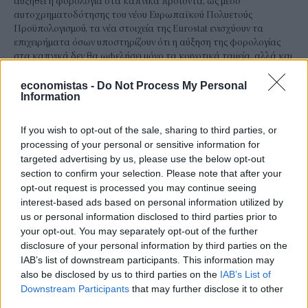
αυξηθεί η φορολογία στα καπνικά προϊόντα, ως μέσο
αυτοχρηματοδότησης του νέου Ευρωπαϊκού Πολυετούς
Προϋπολογισμού, τα νέα στοιχεία της Eurostat ενισχύουν τα
επιχειρήματα όσων υποστηρίζουν ότι η αύξηση της φορολογίας
στα καπνικά δεν θα ωφελήσει μόνο τα κοινοτικά ταμεία, αλλά και
τα δημόσια συστήματα υγείας.
economistas -
Do Not Process My Personal
ΓΙΩΡΓΟΣ ΠΑΠΠΟΥΣ
/
06 Αυγ 2026
Information
If you wish to opt-out of the sale, sharing to third parties, or
processing of your personal or sensitive information for
targeted advertising by us, please use the below opt-out
section to confirm your selection. Please note that after your
opt-out request is processed you may continue seeing
interest-based ads based on personal information utilized by
us or personal information disclosed to third parties prior to
your opt-out. You may separately opt-out of the further
disclosure of your personal information by third parties on the
IAB’s list of downstream participants. This information may
also be disclosed by us to third parties on the
IAB’s List of
ΟΙΚΟΝΟΜΙΑ
Downstream Participants
that may further disclose it to other
Οι 10 προτάσεις του Εμπορικού Συλλόγου
third parties.