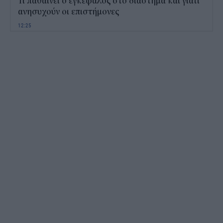
Τι παθαίνει ο εγκέφαλος στο διάστημα και γιατί
ανησυχούν οι επιστήμονες
12:25
Παιδικοί σταθμοί ΕΣΠΑ 2026 - 2027: Πότε
αναμένονται τα προσωρινά αποτελέσματα για τα
voucher
11:50
Χαρδαλιάς: Με το Παρατηρητήριο Έργων
αποκτούμε ένα από τα πρώτα ολοκληρωμένα
ψηφιακά εργαλεία στην Ευρώπη
11:27
ΟΠΕΚΕΠΕ: Άνοιξε η πλατφόρμα της ΑΑΔΕ για
ενισχύσεις de minimis ύψους 24,6 εκατ.
11:08