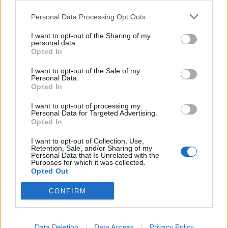
Αθηνών για τις ΜμΕ
Personal Data Processing Opt Outs
Με τον Υφυπουργό Εθνικής Οικονομίας και Οικονομικών, Δημήτρη
Μαρκόπουλο, συναντήθηκε το Διοικητικό Συμβούλιο του
I want to opt-out of the Sharing of my
personal data.
Εμπορικού Συλλόγου Αθηνών, την Τρίτη 4 Αυγούστου.
Opted In
NEWSROOM
/
05 Αυγ 2026
I want to opt-out of the Sale of my
Personal Data.
Opted In
I want to opt-out of processing my
Personal Data for Targeted Advertising.
Opted In
I want to opt-out of Collection, Use,
Retention, Sale, and/or Sharing of my
Personal Data that Is Unrelated with the
Purposes for which it was collected.
Opted Out
CONFIRM
ΟΙΚΟΝΟΜΙΑ
Από ρεκόρ σε ρεκόρ ο Εξωδικαστικός
Data Deletion
Data Access
Privacy Policy