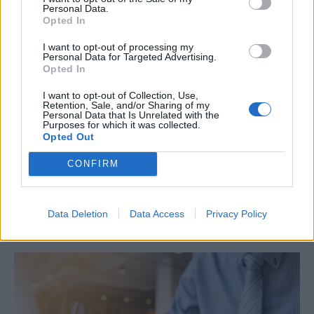
Personal Data.
Opted In
I want to opt-out of processing my
Personal Data for Targeted Advertising.
Opted In
I want to opt-out of Collection, Use,
Retention, Sale, and/or Sharing of my
ΟΙΚΟΝΟΜΙΑ
Personal Data that Is Unrelated with the
Purposes for which it was collected.
Από ρεκόρ σε ρεκόρ ο Εξωδικαστικός
Opted Out
Σημαντικό ορόσημο κατέγραψε τον Ιούλιο ο Εξωδικαστικός
CONFIRM
Μηχανισμός. Οι συνολικές ρυθμίσεις ξεπέρασαν τα 20 δισ. ευρώ από
την έναρξη λειτουργίας της πλατφόρμας. Συνολικά, μέχρι το τέλος
Ιουλίου, έχουν ολοκληρωθεί 66.578 ρυθμίσεις, οι οποίες
αντιστοιχούν σε αρχικές οφειλές ύψους 20,19 δισ. ευρώ.
Data Deletion
Data Access
Privacy Policy
NEWSROOM
/
05 Αυγ 2026