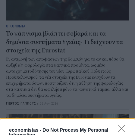
ΟΙΚΟΝΟΜΙΑ
Το κάπνισμα βλάπτει σοβαρά και τα
δημόσια συστήματα Υγείας- Τι δείχνουν τα
στοιχεία της Eurostat
Εν αναμονή των αποφάσεων της Κομισιόν, για το αν και πόσο θα
αυξηθεί η φορολογία στα καπνικά προϊόντα, ως μέσο
αυτοχρηματοδότησης του νέου Ευρωπαϊκού Πολυετούς
Προϋπολογισμού, τα νέα στοιχεία της Eurostat ενισχύουν τα
επιχειρήματα όσων υποστηρίζουν ότι η αύξηση της φορολογίας
στα καπνικά δεν θα ωφελήσει μόνο τα κοινοτικά ταμεία, αλλά και
τα δημόσια συστήματα υγείας.
ΓΙΩΡΓΟΣ ΠΑΠΠΟΥΣ
/
06 Αυγ 2026
economistas -
Do Not Process My Personal
Information