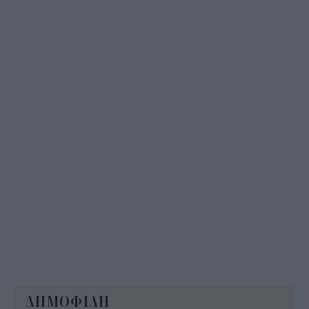
ΔΥΠΑ: Επίδομα περίπου 758 ευρώ για δύο μήνες
– Ποιοι γονείς το δικαιούνται
11:34
ΔΗΜΟΦΙΛΗ