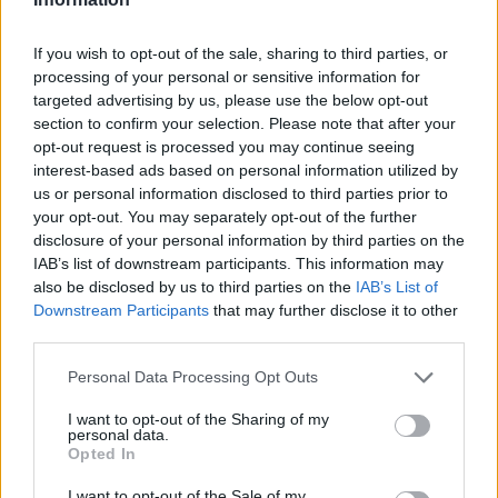
If you wish to opt-out of the sale, sharing to third parties, or
processing of your personal or sensitive information for
targeted advertising by us, please use the below opt-out
section to confirm your selection. Please note that after your
opt-out request is processed you may continue seeing
interest-based ads based on personal information utilized by
us or personal information disclosed to third parties prior to
ΟΙΚΟΝΟΜΙΑ
your opt-out. You may separately opt-out of the further
Οι 10 προτάσεις του Εμπορικού Συλλόγου
disclosure of your personal information by third parties on the
Αθηνών για τις ΜμΕ
IAB’s list of downstream participants. This information may
also be disclosed by us to third parties on the
IAB’s List of
Με τον Υφυπουργό Εθνικής Οικονομίας και Οικονομικών, Δημήτρη
Downstream Participants
that may further disclose it to other
Μαρκόπουλο, συναντήθηκε το Διοικητικό Συμβούλιο του
third parties.
Εμπορικού Συλλόγου Αθηνών, την Τρίτη 4 Αυγούστου.
NEWSROOM
/
05 Αυγ 2026
Personal Data Processing Opt Outs
I want to opt-out of the Sharing of my
personal data.
Opted In
I want to opt-out of the Sale of my