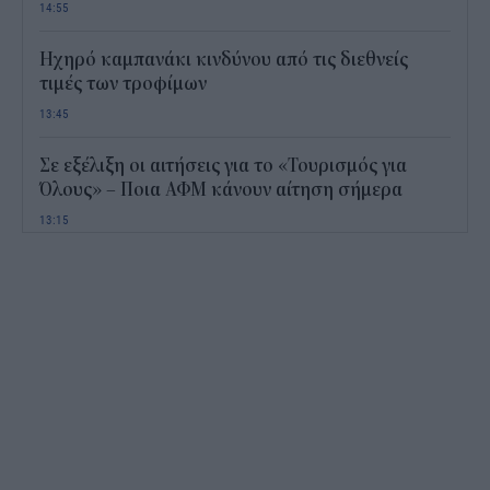
14:55
Ηχηρό καμπανάκι κινδύνου από τις διεθνείς
τιμές των τροφίμων
13:45
Σε εξέλιξη οι αιτήσεις για το «Τουρισμός για
Όλους» – Ποια ΑΦΜ κάνουν αίτηση σήμερα
13:15
Καιρός με 40άρια το Σαββατοκύριακο: Οι πιο
ζεστές περιοχές
12:47
Νέος "φόρος" στα τσιγάρα για τις πυρκαγιές: Η
πρόταση για να πληρώνουν οι καπνοβιομηχανίες
350 εκατ. ευρώ τον χρόνο
12:15