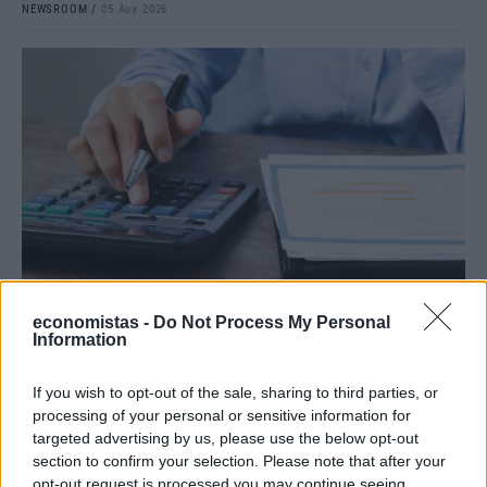
NEWSROOM
/
05 Αυγ 2026
ΟΙΚΟΝΟΜΙΑ
economistas -
Do Not Process My Personal
Information
Από ρεκόρ σε ρεκόρ ο Εξωδικαστικός
Σημαντικό ορόσημο κατέγραψε τον Ιούλιο ο Εξωδικαστικός
If you wish to opt-out of the sale, sharing to third parties, or
Μηχανισμός. Οι συνολικές ρυθμίσεις ξεπέρασαν τα 20 δισ. ευρώ από
processing of your personal or sensitive information for
την έναρξη λειτουργίας της πλατφόρμας. Συνολικά, μέχρι το τέλος
targeted advertising by us, please use the below opt-out
Ιουλίου, έχουν ολοκληρωθεί 66.578 ρυθμίσεις, οι οποίες
section to confirm your selection. Please note that after your
αντιστοιχούν σε αρχικές οφειλές ύψους 20,19 δισ. ευρώ.
opt-out request is processed you may continue seeing