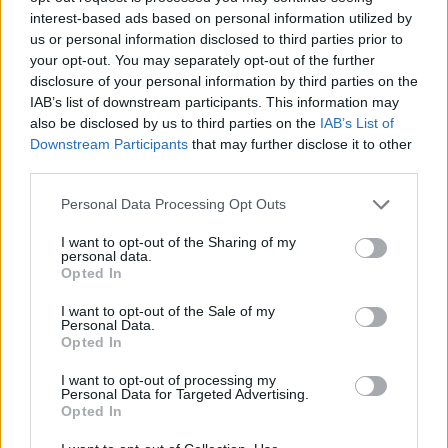
NEWSROOM
/
05 Αυγ 2026
interest-based ads based on personal information utilized by
us or personal information disclosed to third parties prior to
your opt-out. You may separately opt-out of the further
disclosure of your personal information by third parties on the
IAB’s list of downstream participants. This information may
also be disclosed by us to third parties on the
IAB’s List of
Downstream Participants
that may further disclose it to other
third parties.
Personal Data Processing Opt Outs
I want to opt-out of the Sharing of my
personal data.
Opted In
ΟΙΚΟΝΟΜΙΑ
Μπαράζ εισηγήσεων για φοροελαφρύνσεις
I want to opt-out of the Sale of my
Personal Data.
εν όψει ΔΕΘ
Opted In
Σε περίπου έναν μήνα από σήμερα, από το βήμα της ΔΕΘ, ο
I want to opt-out of processing my
πρωθυπουργός θα ανοίξει τα χαρτιά του για την οικονομική
Personal Data for Targeted Advertising.
πολιτική όχι μόνο του 2027 αλλά της επόμενης τετραετίας, με
Opted In
δεδομένο ότι η αντίστροφη μέτρηση για τις κάλπες έχει ήδη