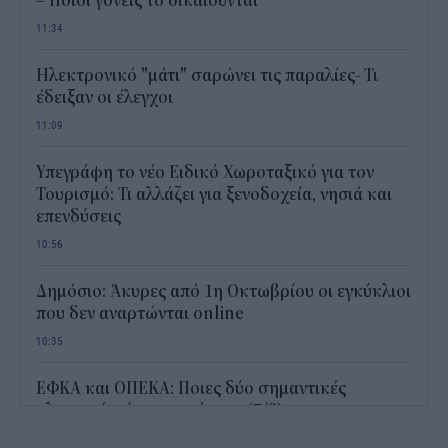
– Ποιοι γονείς το δικαιούνται
11:34
Ηλεκτρονικό "μάτι" σαρώνει τις παραλίες- Τι
έδειξαν οι έλεγχοι
11:09
Υπεγράφη το νέο Ειδικό Χωροταξικό για τον
Τουρισμό: Τι αλλάζει για ξενοδοχεία, νησιά και
επενδύσεις
10:56
Δημόσιο: Άκυρες από 1η Οκτωβρίου οι εγκύκλιοι
που δεν αναρτώνται online
10:35
ΕΦΚΑ και ΟΠΕΚΑ: Ποιες δύο σημαντικές
πληρωμές γίνονται σήμερα (7/8)
10:17