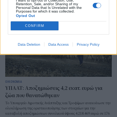
I want to opt-out of Collection, Use,
ξεκινήσει.
Retention, Sale, and/or Sharing of my
ΓΙΩΡΓΟΣ ΠΑΠΠΟΥΣ
Personal Data that Is Unrelated with the
/
05 Αυγ 2026
Purposes for which it was collected.
Opted Out
CONFIRM
Data Deletion
Data Access
Privacy Policy
ΟΙΚΟΝΟΜΙΑ
ΥΠΑΑΤ: Αποζημιώσεις 4,2 εκατ. ευρώ για
ζώα που θανατώθηκαν
Το Υπουργείο Αγροτικής Ανάπτυξης και Τροφίμων ανακοίνωσε την
ολοκλήρωση της οριστικοποίησης των στοιχείων για την
καταβολή αποζημιώσεων συνολικού ύψους 4.218.469 ευρώ σε 176