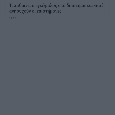
Τι παθαίνει ο εγκέφαλος στο διάστημα και γιατί
ανησυχούν οι επιστήμονες
12:25
Παιδικοί σταθμοί ΕΣΠΑ 2026 - 2027: Πότε
αναμένονται τα προσωρινά αποτελέσματα για τα
voucher
11:50
Χαρδαλιάς: Με το Παρατηρητήριο Έργων
αποκτούμε ένα από τα πρώτα ολοκληρωμένα
ψηφιακά εργαλεία στην Ευρώπη
11:27
ΟΠΕΚΕΠΕ: Άνοιξε η πλατφόρμα της ΑΑΔΕ για
ενισχύσεις de minimis ύψους 24,6 εκατ.
11:08