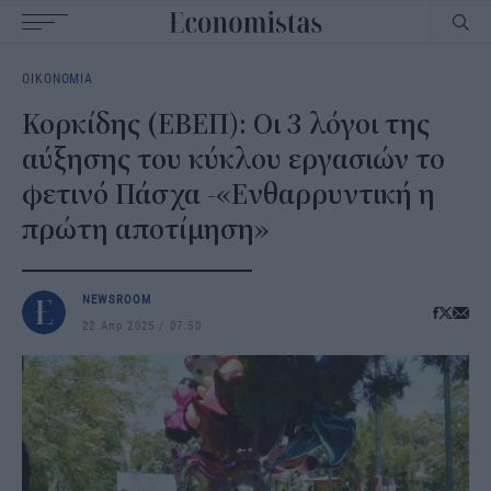
Main
ΟΙΚΟΝΟΜΙΑ
navigation
Κορκίδης (ΕΒΕΠ): Οι 3 λόγοι της
αύξησης του κύκλου εργασιών το
φετινό Πάσχα -«Ενθαρρυντική η
πρώτη αποτίμηση»
NEWSROOM
22 Απρ 2025
07:50