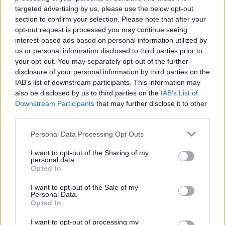
Οι 10 προτάσεις του Εμπορικού Συλλόγου
targeted advertising by us, please use the below opt-out
Αθηνών για τις ΜμΕ
section to confirm your selection. Please note that after your
opt-out request is processed you may continue seeing
Με τον Υφυπουργό Εθνικής Οικονομίας και Οικονομικών, Δημήτρη
interest-based ads based on personal information utilized by
Μαρκόπουλο, συναντήθηκε το Διοικητικό Συμβούλιο του
us or personal information disclosed to third parties prior to
Εμπορικού Συλλόγου Αθηνών, την Τρίτη 4 Αυγούστου.
your opt-out. You may separately opt-out of the further
NEWSROOM
/
05 Αυγ 2026
disclosure of your personal information by third parties on the
IAB’s list of downstream participants. This information may
also be disclosed by us to third parties on the
IAB’s List of
Downstream Participants
that may further disclose it to other
third parties.
Personal Data Processing Opt Outs
I want to opt-out of the Sharing of my
personal data.
Opted In
I want to opt-out of the Sale of my
Personal Data.
Opted In
ΟΙΚΟΝΟΜΙΑ
Από ρεκόρ σε ρεκόρ ο Εξωδικαστικός
I want to opt-out of processing my