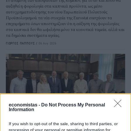
Εν αναμονή των αποφάσεων της Κομισιόν, για το αν και πόσο θα
αυξηθεί η φορολογία στα καπνικά προϊόντα, ως μέσο
αυτοχρηματοδότησης του νέου Ευρωπαϊκού Πολυετούς
Προϋπολογισμού, τα νέα στοιχεία της Eurostat ενισχύουν τα
επιχειρήματα όσων υποστηρίζουν ότι η αύξηση της φορολογίας
στα καπνικά δεν θα ωφελήσει μόνο τα κοινοτικά ταμεία, αλλά και
τα δημόσια συστήματα υγείας.
ΓΙΩΡΓΟΣ ΠΑΠΠΟΥΣ
/
06 Αυγ 2026
economistas -
Do Not Process My Personal
Information
If you wish to opt-out of the sale, sharing to third parties, or
ΟΙΚΟΝΟΜΙΑ
processing of your personal or sensitive information for