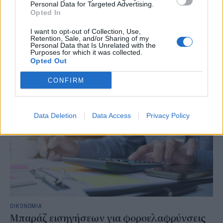
Personal Data for Targeted Advertising.
Σημαντικό ορόσημο κατέγραψε τον Ιούλιο ο Εξωδικαστικός
Opted In
Μηχανισμός. Οι συνολικές ρυθμίσεις ξεπέρασαν τα 20 δισ. ευρώ από
την έναρξη λειτουργίας της πλατφόρμας. Συνολικά, μέχρι το τέλος
I want to opt-out of Collection, Use,
Retention, Sale, and/or Sharing of my
Ιουλίου, έχουν ολοκληρωθεί 66.578 ρυθμίσεις, οι οποίες
Personal Data that Is Unrelated with the
αντιστοιχούν σε αρχικές οφειλές ύψους 20,19 δισ. ευρώ.
Purposes for which it was collected.
Opted Out
NEWSROOM
/
05 Αυγ 2026
CONFIRM
Data Deletion
Data Access
Privacy Policy
ΟΙΚΟΝΟΜΙΑ
Μπαράζ εισηγήσεων για φοροελαφρύνσεις