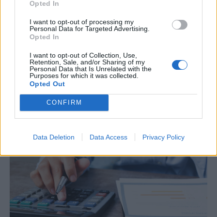
Opted In
I want to opt-out of processing my
Personal Data for Targeted Advertising.
Opted In
ΟΙΚΟΝΟΜΙΑ
Οι 10 προτάσεις του Εμπορικού Συλλόγου
I want to opt-out of Collection, Use,
Retention, Sale, and/or Sharing of my
Αθηνών για τις ΜμΕ
Personal Data that Is Unrelated with the
Purposes for which it was collected.
Με τον Υφυπουργό Εθνικής Οικονομίας και Οικονομικών, Δημήτρη
Opted Out
Μαρκόπουλο, συναντήθηκε το Διοικητικό Συμβούλιο του
Εμπορικού Συλλόγου Αθηνών, την Τρίτη 4 Αυγούστου.
CONFIRM
NEWSROOM
/
05 Αυγ 2026
Data Deletion
Data Access
Privacy Policy