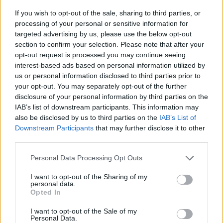
Το κάπνισμα βλάπτει σοβαρά και τα
If you wish to opt-out of the sale, sharing to third parties, or
δημόσια συστήματα Υγείας- Τι δείχνουν τα
processing of your personal or sensitive information for
targeted advertising by us, please use the below opt-out
στοιχεία της Eurostat
section to confirm your selection. Please note that after your
Εν αναμονή των αποφάσεων της Κομισιόν, για το αν και πόσο θα
opt-out request is processed you may continue seeing
αυξηθεί η φορολογία στα καπνικά προϊόντα, ως μέσο
interest-based ads based on personal information utilized by
αυτοχρηματοδότησης του νέου Ευρωπαϊκού Πολυετούς
us or personal information disclosed to third parties prior to
Προϋπολογισμού, τα νέα στοιχεία της Eurostat ενισχύουν τα
your opt-out. You may separately opt-out of the further
επιχειρήματα όσων υποστηρίζουν ότι η αύξηση της φορολογίας
disclosure of your personal information by third parties on the
στα καπνικά δεν θα ωφελήσει μόνο τα κοινοτικά ταμεία, αλλά και
IAB’s list of downstream participants. This information may
τα δημόσια συστήματα υγείας.
also be disclosed by us to third parties on the
IAB’s List of
ΓΙΩΡΓΟΣ ΠΑΠΠΟΥΣ
/
06 Αυγ 2026
Downstream Participants
that may further disclose it to other
third parties.
Personal Data Processing Opt Outs
I want to opt-out of the Sharing of my
personal data.
Opted In
I want to opt-out of the Sale of my
Personal Data.