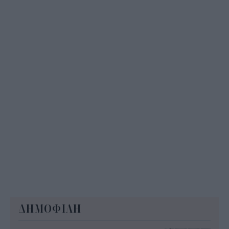
ΟΠΕΚΕΠΕ: Άνοιξε η πλατφόρμα της ΑΑΔΕ για
ενισχύσεις de minimis ύψους 24,6 εκατ.
11:08
ΔΗΜΟΦΙΛΗ