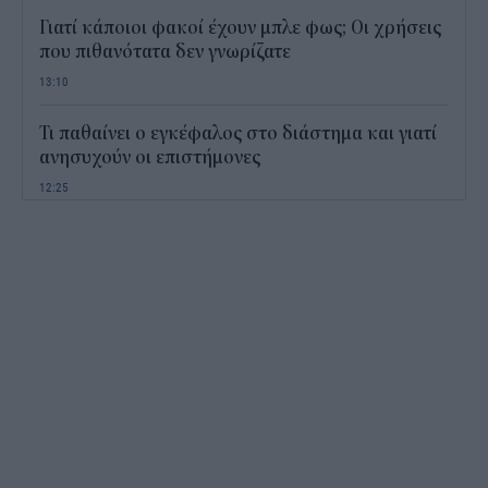
Γιατί κάποιοι φακοί έχουν μπλε φως; Οι χρήσεις
που πιθανότατα δεν γνωρίζατε
13:10
Τι παθαίνει ο εγκέφαλος στο διάστημα και γιατί
ανησυχούν οι επιστήμονες
12:25
Παιδικοί σταθμοί ΕΣΠΑ 2026 - 2027: Πότε
αναμένονται τα προσωρινά αποτελέσματα για τα
voucher
11:50
Χαρδαλιάς: Με το Παρατηρητήριο Έργων
αποκτούμε ένα από τα πρώτα ολοκληρωμένα
ψηφιακά εργαλεία στην Ευρώπη
11:27