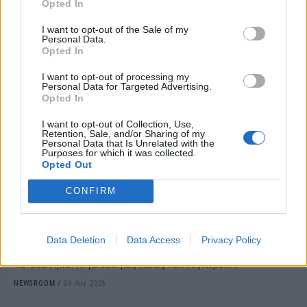
Opted In
I want to opt-out of the Sale of my
Personal Data.
Opted In
I want to opt-out of processing my
Personal Data for Targeted Advertising.
Opted In
I want to opt-out of Collection, Use,
Retention, Sale, and/or Sharing of my
Personal Data that Is Unrelated with the
Purposes for which it was collected.
ΟΙΚΟΝΟΜΙΑ
Opted Out
ΥΠΑΑΤ: Αποζημιώσεις 4,2 εκατ. ευρώ για
ζώα που θανατώθηκαν
CONFIRM
Το Υπουργείο Αγροτικής Ανάπτυξης και Τροφίμων ανακοίνωσε την
ολοκλήρωση της οριστικοποίησης των στοιχείων για την
καταβολή αποζημιώσεων συνολικού ύψους 4.218.469 ευρώ σε 176
Data Deletion
Data Access
Privacy Policy
κτηνοτροφικές εκμεταλλεύσεις σε όλη τη χώρα για ζώα που
θανατώθηκαν λόγω ευλογιάς και αφθώδους πυρετού.
NEWSROOM
/
04 Αυγ 2026