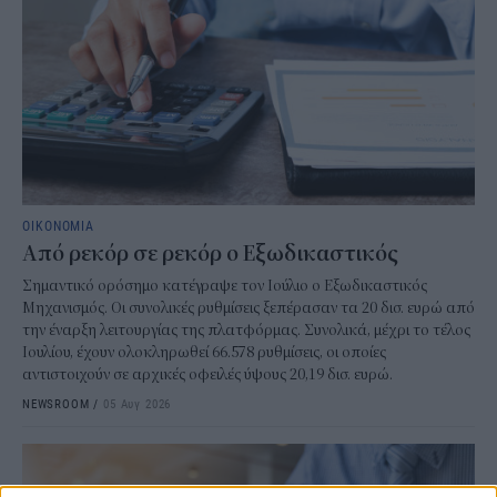
ΟΙΚΟΝΟΜΙΑ
Από ρεκόρ σε ρεκόρ ο Εξωδικαστικός
Σημαντικό ορόσημο κατέγραψε τον Ιούλιο ο Εξωδικαστικός
Μηχανισμός. Οι συνολικές ρυθμίσεις ξεπέρασαν τα 20 δισ. ευρώ από
την έναρξη λειτουργίας της πλατφόρμας. Συνολικά, μέχρι το τέλος
Ιουλίου, έχουν ολοκληρωθεί 66.578 ρυθμίσεις, οι οποίες
αντιστοιχούν σε αρχικές οφειλές ύψους 20,19 δισ. ευρώ.
NEWSROOM
/
05 Αυγ 2026