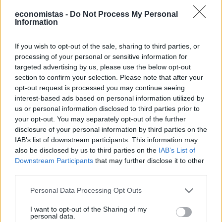
economistas -
Do Not Process My Personal
Information
If you wish to opt-out of the sale, sharing to third parties, or
processing of your personal or sensitive information for
targeted advertising by us, please use the below opt-out
section to confirm your selection. Please note that after your
opt-out request is processed you may continue seeing
interest-based ads based on personal information utilized by
ΟΙΚΟΝΟΜΙΑ
us or personal information disclosed to third parties prior to
Μπαράζ εισηγήσεων για φοροελαφρύνσεις
your opt-out. You may separately opt-out of the further
εν όψει ΔΕΘ
disclosure of your personal information by third parties on the
Σε περίπου έναν μήνα από σήμερα, από το βήμα της ΔΕΘ, ο
IAB’s list of downstream participants. This information may
πρωθυπουργός θα ανοίξει τα χαρτιά του για την οικονομική
also be disclosed by us to third parties on the
IAB’s List of
πολιτική όχι μόνο του 2027 αλλά της επόμενης τετραετίας, με
Downstream Participants
that may further disclose it to other
δεδομένο ότι η αντίστροφη μέτρηση για τις κάλπες έχει ήδη
third parties.
ξεκινήσει.
Personal Data Processing Opt Outs
ΓΙΩΡΓΟΣ ΠΑΠΠΟΥΣ
/
05 Αυγ 2026
I want to opt-out of the Sharing of my
personal data.