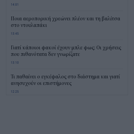
14:01
Ποια αεροπορική χρεώνει πλέον και τη βαλίτσα
στο ντουλαπάκι
13:45
Γιατί κάποιοι φακοί έχουν μπλε φως; Οι χρήσεις
που πιθανότατα δεν γνωρίζατε
13:10
Τι παθαίνει ο εγκέφαλος στο διάστημα και γιατί
ανησυχούν οι επιστήμονες
12:25
Παιδικοί σταθμοί ΕΣΠΑ 2026 - 2027: Πότε
αναμένονται τα προσωρινά αποτελέσματα για τα
voucher
11:50