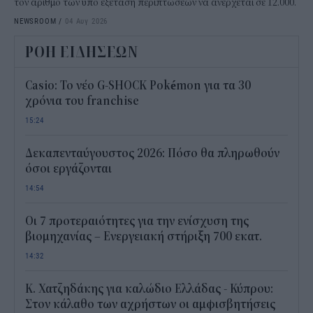
τον αριθμό των υπό εξέταση περιπτώσεων να ανέρχεται σε 12.000.
NEWSROOM
/
04 Αυγ 2026
ΡΟΗ ΕΙΔΗΣΕΩΝ
Casio: Το νέο G-SHOCK Pokémon για τα 30
χρόνια του franchise
15:24
Δεκαπενταύγουστος 2026: Πόσο θα πληρωθούν
όσοι εργάζονται
14:54
Οι 7 προτεραιότητες για την ενίσχυση της
βιομηχανίας – Ενεργειακή στήριξη 700 εκατ.
14:32
Κ. Χατζηδάκης για καλώδιο Ελλάδας - Κύπρου:
Στον κάλαθο των αχρήστων οι αμφισβητήσεις