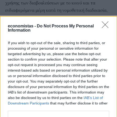
χρήσης των διαβουλεύσεων με το κοινό και τα
ενδιαφερόμενα μέρη κατά τη νομοθετική διαδικασία,
καθώς και των εκ των υστέρων αξιολογήσεων της
νομοθεσίας.
economistas -
Do Not Process My Personal
Information
Ακολουθήστε το
στο
Google News
και
If you wish to opt-out of the sale, sharing to third parties, or
μάθετε πρώτοι όλες τις ειδήσεις
processing of your personal or sensitive information for
targeted advertising by us, please use the below opt-out
Δείτε όλες τις τελευταίες
Ειδήσεις
από την Ελλάδα και
section to confirm your selection. Please note that after your
τον Κόσμο, στο
opt-out request is processed you may continue seeing
interest-based ads based on personal information utilized by
us or personal information disclosed to third parties prior to
your opt-out. You may separately opt-out of the further
TAGS
disclosure of your personal information by third parties on the
Κυριάκος Πιερρακάκης
Eurogroup
IAB’s list of downstream participants. This information may
also be disclosed by us to third parties on the
IAB’s List of
Downstream Participants
that may further disclose it to other
third parties.
ΣΧΕΤΙΚΑ