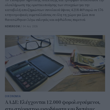
Το Υπουργείο Αγροτικής Ανάπτυξης και Τροφίμων ανακοίνωσε την
ολοκλήρωση της οριστικοποίησης των στοιχείων για την
καταβολή αποζημιώσεων συνολικού ύψους 4.218.469 ευρώ σε 176
κτηνοτροφικές εκμεταλλεύσεις σε όλη τη χώρα για ζώα που
θανατώθηκαν λόγω ευλογιάς και αφθώδους πυρετού.
NEWSROOM
/
04 Αυγ 2026
ΟΙΚΟΝΟΜΙΑ
ΑΑΔΕ: Ελέγχονται 12.000 φορολογούμενοι,
στο στόχαστρο εισοδήματα και δαπάνες