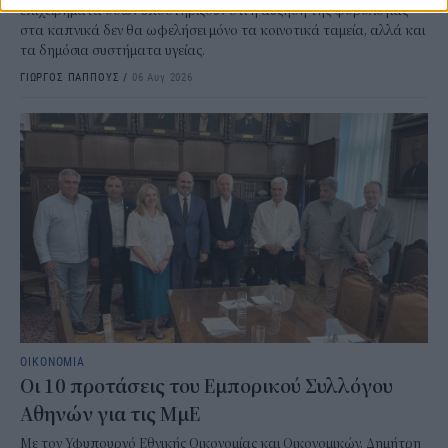
επιχειρήματα όσων υποστηρίζουν ότι η αύξηση της φορολογίας
στα καπνικά δεν θα ωφελήσει μόνο τα κοινοτικά ταμεία, αλλά και
τα δημόσια συστήματα υγείας.
ΓΙΩΡΓΟΣ ΠΑΠΠΟΥΣ
/
06 Αυγ 2026
ΟΙΚΟΝΟΜΙΑ
Οι 10 προτάσεις του Εμπορικού Συλλόγου
Αθηνών για τις ΜμΕ
Με τον Υφυπουργό Εθνικής Οικονομίας και Οικονομικών, Δημήτρη