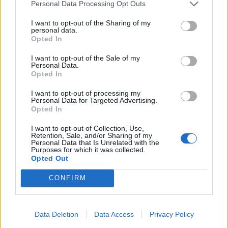
Personal Data Processing Opt Outs
I want to opt-out of the Sharing of my
personal data.
Opted In
I want to opt-out of the Sale of my
Personal Data.
Opted In
I want to opt-out of processing my
Personal Data for Targeted Advertising.
Opted In
I want to opt-out of Collection, Use,
Retention, Sale, and/or Sharing of my
ΟΙΚΟΝΟΜΙΑ
Personal Data that Is Unrelated with the
Το κάπνισμα βλάπτει σοβαρά και τα
Purposes for which it was collected.
Opted Out
δημόσια συστήματα Υγείας- Τι δείχνουν τα
στοιχεία της Eurostat
CONFIRM
Εν αναμονή των αποφάσεων της Κομισιόν, για το αν και πόσο θα
αυξηθεί η φορολογία στα καπνικά προϊόντα, ως μέσο
αυτοχρηματοδότησης του νέου Ευρωπαϊκού Πολυετούς
Data Deletion
Data Access
Privacy Policy
Προϋπολογισμού, τα νέα στοιχεία της Eurostat ενισχύουν τα