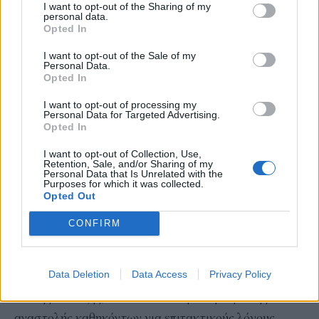
I want to opt-out of the Sharing of my
personal data.
γίνει σύμφωνα με τις προβλεπόμενες διαδικασίες και
Opted In
στον προβλεπόμενο χρόνο. Στην περίπτωση της παρ.
I want to opt-out of the Sale of my
2, το υπόχρεο προσωπικό πρέπει να έχει λάβει την
Personal Data.
πρώτη ή τη μοναδική δόση έως την 1η Σεπτεμβρίου
Opted In
2021, η δε ολοκλήρωση του εμβολιαστικού κύκλου
I want to opt-out of processing my
Personal Data for Targeted Advertising.
πρέπει να γίνει σύμφωνα με τις προβλεπόμενες
Opted In
διαδικασίες και στον προβλεπόμενο χρόνο. Στην
I want to opt-out of Collection, Use,
περίπτωση μη τήρησης της υποχρέωσης αυτής,
Retention, Sale, and/or Sharing of my
Personal Data that Is Unrelated with the
επέρχονται οι ακόλουθες συνέπειες:
Purposes for which it was collected.
Opted Out
α) Ειδικώς στην περίπτωση εργαζομένων των παρ. 1
και 2 σε φορείς του δημοσίου τομέα, υπό την έννοια
CONFIRM
της περ. (α) της παρ. 1 του άρθρου 14 του ν. 4270/2014
(Α’ 143), με απόφαση του επικεφαλής του φορέα
Data Deletion
Data Access
Privacy Policy
επιβάλλεται, κατά παρέκκλιση κάθε άλλης γενικής ή
ειδικής διάταξης, το ειδικό διοικητικό μέτρο της
αναστολής καθηκόντων για επιτακτικούς λόγους