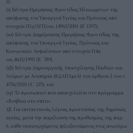
2),
(ι) Κέντρα Ημερήσιας Φροντίδας Ηλικιωμένων της
απόφασης του Υπουργού Υγείας και Πρόνοιας υπό
στοιχεία Π1γ/ΑΓΠ/οικ.14963/2001 (Β’ 1397),
(ια) Κέντρα Διημέρευσης Ημερήσιας Φροντίδας της
απόφασης του Υπουργού Υγείας, Πρόνοιας και
Κοινωνικών Ασφαλίσεων υπό στοιχεία Π4α
οικ.4633/1993 (Β΄ 789),
(ιβ) Κέντρα Δημιουργικής Απασχόλησης Παιδιών και
Ατόμων με Αναπηρία (ΚΔΑΠΑμεΑ) του άρθρου 2 του ν.
4756/2020 (Α΄ 235), και
(ιγ) Το προσωπικό που απασχολείται στο πρόγραμμα
«Βοήθεια στο σπίτι».
1β. Για επιτακτικούς λόγους προστασίας της δημόσιας
υγείας, μετά την παρέλευση της προθεσμίας της παρ.
6, κάθε νεοεισερχόμενος φιλοξενούμενος στις ανωτέρω