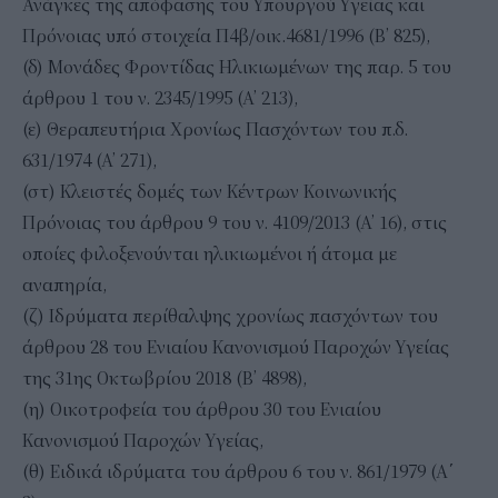
Ανάγκες της απόφασης του Υπουργού Υγείας και
Πρόνοιας υπό στοιχεία Π4β/οικ.4681/1996 (Β’ 825),
(δ) Μονάδες Φροντίδας Ηλικιωμένων της παρ. 5 του
άρθρου 1 του ν. 2345/1995 (Α’ 213),
(ε) Θεραπευτήρια Χρονίως Πασχόντων του π.δ.
631/1974 (Α’ 271),
(στ) Κλειστές δομές των Κέντρων Κοινωνικής
Πρόνοιας του άρθρου 9 του ν. 4109/2013 (Α’ 16), στις
οποίες φιλοξενούνται ηλικιωμένοι ή άτομα με
αναπηρία,
(ζ) Ιδρύματα περίθαλψης χρονίως πασχόντων του
άρθρου 28 του Ενιαίου Κανονισμού Παροχών Υγείας
της 31ης Οκτωβρίου 2018 (Β’ 4898),
(η) Οικοτροφεία του άρθρου 30 του Ενιαίου
Κανονισμού Παροχών Υγείας,
(θ) Ειδικά ιδρύματα του άρθρου 6 του ν. 861/1979 (Α΄