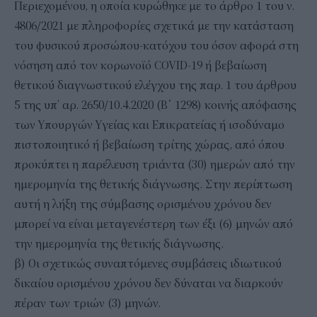
Περιεχομένου, η οποία κυρώθηκε με το άρθρο 1 του ν.
4806/2021 με πληροφορίες σχετικά με την κατάσταση
του φυσικού προσώπου-κατόχου του όσον αφορά στη
νόσηση από τον κορωνοϊό COVID-19 ή βεβαίωση
θετικού διαγνωστικού ελέγχου της παρ. 1 του άρθρου
5 της υπ’ αρ. 2650/10.4.2020 (Β΄ 1298) κοινής απόφασης
των Υπουργών Υγείας και Επικρατείας ή ισοδύναμο
πιστοποιητικό ή βεβαίωση τρίτης χώρας, από όπου
προκύπτει η παρέλευση τριάντα (30) ημερών από την
ημερομηνία της θετικής διάγνωσης. Στην περίπτωση
αυτή η λήξη της σύμβασης ορισμένου χρόνου δεν
μπορεί να είναι μεταγενέστερη των έξι (6) μηνών από
την ημερομηνία της θετικής διάγνωσης.
β) Οι σχετικώς συναπτόμενες συμβάσεις ιδιωτικού
δικαίου ορισμένου χρόνου δεν δύναται να διαρκούν
πέραν των τριών (3) μηνών.