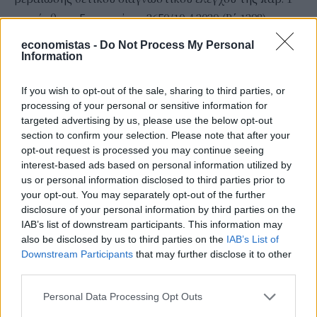
του άρθρου 5 της υπ’ αρ. 2650/10.4.2020 (Β΄ 1298)
κοινής απόφασης των Υπουργών Υγείας και
economistas -
Do Not Process My Personal
Information
Επικρατείας, ή ισοδύναμου πιστοποιητικού ή
βεβαίωσης τρίτης χώρας. Το πιστοποιητικό ή η
If you wish to opt-out of the sale, sharing to third parties, or
βεβαίωση του πρώτου εδαφίου ελέγχεται από τον
processing of your personal or sensitive information for
εργοδότη ή τον υπεύθυνο της μονάδας μέσω της
targeted advertising by us, please use the below opt-out
section to confirm your selection. Please note that after your
ειδικής ηλεκτρονικής εφαρμογής της παρ. 1α του
opt-out request is processed you may continue seeing
άρθρου 33 του ν. 4816/2021 (Α’ 118), τηρουμένων και
interest-based ads based on personal information utilized by
των λοιπών διατάξεων του ανωτέρω άρθρου.
us or personal information disclosed to third parties prior to
your opt-out. You may separately opt-out of the further
Ο εκάστοτε εργοδότης ή υπεύθυνος μονάδας οφείλει
disclosure of your personal information by third parties on the
να ενημερώνει τους εργαζόμενους με κάθε πρόσφορο
IAB’s list of downstream participants. This information may
μέσο για τις υποχρεώσεις που απορρέουν από το
also be disclosed by us to third parties on the
IAB’s List of
Downstream Participants
that may further disclose it to other
παρόν άρθρο. Στην περίπτωση της παρ. 1, το υπόχρεο
third parties.
προσωπικό πρέπει να έχει λάβει την πρώτη ή τη
μοναδική δόση έως τις 16 Αυγούστου 2021, η δε
Personal Data Processing Opt Outs
ολοκλήρωση του εμβολιαστικού κύκλου πρέπει να