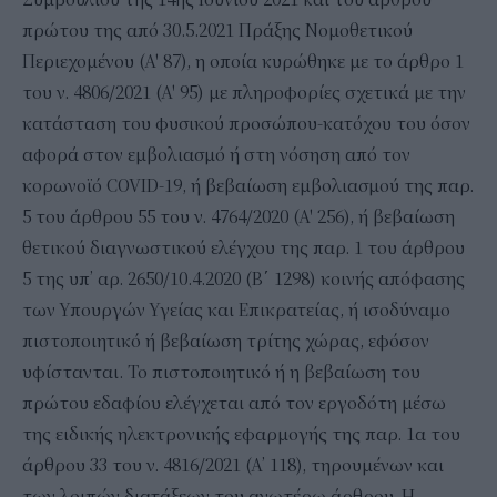
πρώτου της από 30.5.2021 Πράξης Νομοθετικού
Περιεχομένου (Α' 87), η οποία κυρώθηκε με το άρθρο 1
του ν. 4806/2021 (Α' 95) με πληροφορίες σχετικά με την
κατάσταση του φυσικού προσώπου-κατόχου του όσον
αφορά στον εμβολιασμό ή στη νόσηση από τον
κορωνοϊό COVID-19, ή βεβαίωση εμβολιασμού της παρ.
5 του άρθρου 55 του ν. 4764/2020 (Α' 256), ή βεβαίωση
θετικού διαγνωστικού ελέγχου της παρ. 1 του άρθρου
5 της υπ’ αρ. 2650/10.4.2020 (Β΄ 1298) κοινής απόφασης
των Υπουργών Υγείας και Επικρατείας, ή ισοδύναμο
πιστοποιητικό ή βεβαίωση τρίτης χώρας, εφόσον
υφίστανται. Το πιστοποιητικό ή η βεβαίωση του
πρώτου εδαφίου ελέγχεται από τον εργοδότη μέσω
της ειδικής ηλεκτρονικής εφαρμογής της παρ. 1α του
άρθρου 33 του ν. 4816/2021 (Α’ 118), τηρουμένων και
των λοιπών διατάξεων του ανωτέρω άρθρου. Η