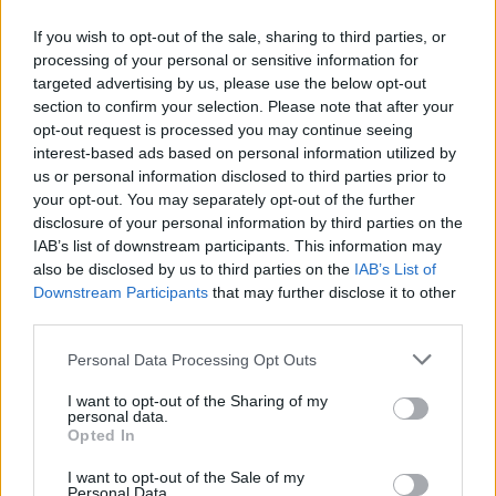
If you wish to opt-out of the sale, sharing to third parties, or
processing of your personal or sensitive information for
targeted advertising by us, please use the below opt-out
section to confirm your selection. Please note that after your
opt-out request is processed you may continue seeing
interest-based ads based on personal information utilized by
us or personal information disclosed to third parties prior to
your opt-out. You may separately opt-out of the further
disclosure of your personal information by third parties on the
IAB’s list of downstream participants. This information may
also be disclosed by us to third parties on the
IAB’s List of
Downstream Participants
that may further disclose it to other
ΠΟΛΙΤΙΚΗ
third parties.
Οι 7 προτεραιότητες για την ενίσχυση της
βιομηχανίας – Ενεργειακή στήριξη 700 εκατ.
Personal Data Processing Opt Outs
Ένα ολοκληρωμένο σχέδιο για την ενίσχυση της ελληνικής
I want to opt-out of the Sharing of my
βιομηχανίας παρουσίασε στην Κυβερνητική Επιτροπή Βιομηχανίας
personal data.
ο υπουργός Ανάπτυξης, Τάκης Θεοδωρικάκος. Το σχέδιο
Opted In
προβλέπει παραγωγικές επενδύσεις που ξεπερνούν τα 3,7 δισ.
I want to opt-out of the Sale of my
ευρώ, μέτρα ύψους 700 εκατ. ευρώ για τον περιορισμό του
Personal Data.