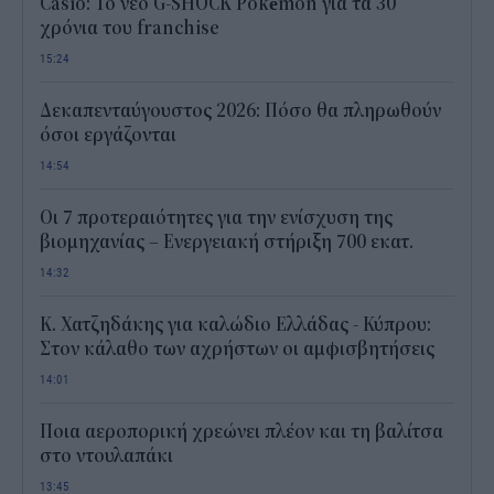
Casio: Το νέο G-SHOCK Pokémon για τα 30
χρόνια του franchise
15:24
Δεκαπενταύγουστος 2026: Πόσο θα πληρωθούν
όσοι εργάζονται
14:54
Οι 7 προτεραιότητες για την ενίσχυση της
βιομηχανίας – Ενεργειακή στήριξη 700 εκατ.
14:32
Κ. Χατζηδάκης για καλώδιο Ελλάδας - Κύπρου:
Στον κάλαθο των αχρήστων οι αμφισβητήσεις
14:01
Ποια αεροπορική χρεώνει πλέον και τη βαλίτσα
στο ντουλαπάκι
13:45