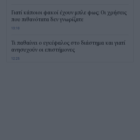
Γιατί κάποιοι φακοί έχουν μπλε φως; Οι χρήσεις
που πιθανότατα δεν γνωρίζατε
13:10
Τι παθαίνει ο εγκέφαλος στο διάστημα και γιατί
ανησυχούν οι επιστήμονες
12:25
Παιδικοί σταθμοί ΕΣΠΑ 2026 - 2027: Πότε
αναμένονται τα προσωρινά αποτελέσματα για τα
voucher
11:50
Χαρδαλιάς: Με το Παρατηρητήριο Έργων
αποκτούμε ένα από τα πρώτα ολοκληρωμένα
ψηφιακά εργαλεία στην Ευρώπη
11:27