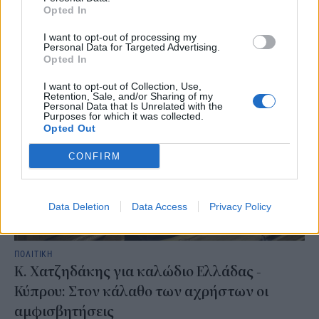
ενεργειακού κόστους και την ταχύτερη υλοποίηση 11
Opted In
μεταρρυθμίσεων. Η συνεδρίαση πραγματοποιήθηκε υπό τον
πρωθυπουργό Κυριάκο Μητσοτάκη.
I want to opt-out of processing my
Personal Data for Targeted Advertising.
NEWSROOM
/
06 Αυγ 2026
Opted In
I want to opt-out of Collection, Use,
Retention, Sale, and/or Sharing of my
Personal Data that Is Unrelated with the
Purposes for which it was collected.
Opted Out
CONFIRM
Data Deletion
Data Access
Privacy Policy
ΠΟΛΙΤΙΚΗ
Κ. Χατζηδάκης για καλώδιο Ελλάδας -
Κύπρου: Στον κάλαθο των αχρήστων οι
αμφισβητήσεις