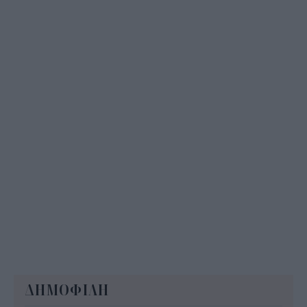
ΟΠΕΚΕΠΕ: Άνοιξε η πλατφόρμα της ΑΑΔΕ για
ενισχύσεις de minimis ύψους 24,6 εκατ.
11:08
ΔΗΜΟΦΙΛΗ