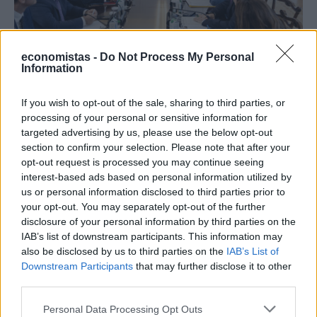
ΠΟΛΙΤΙΚΗ
economistas -
Do Not Process My Personal
Information
Οι 7 προτεραιότητες για την ενίσχυση της
βιομηχανίας – Ενεργειακή στήριξη 700 εκατ.
If you wish to opt-out of the sale, sharing to third parties, or
Ένα ολοκληρωμένο σχέδιο για την ενίσχυση της ελληνικής
processing of your personal or sensitive information for
βιομηχανίας παρουσίασε στην Κυβερνητική Επιτροπή Βιομηχανίας
targeted advertising by us, please use the below opt-out
ο υπουργός Ανάπτυξης, Τάκης Θεοδωρικάκος. Το σχέδιο
section to confirm your selection. Please note that after your
προβλέπει παραγωγικές επενδύσεις που ξεπερνούν τα 3,7 δισ.
opt-out request is processed you may continue seeing
ευρώ, μέτρα ύψους 700 εκατ. ευρώ για τον περιορισμό του
interest-based ads based on personal information utilized by
ενεργειακού κόστους και την ταχύτερη υλοποίηση 11
us or personal information disclosed to third parties prior to
μεταρρυθμίσεων. Η συνεδρίαση πραγματοποιήθηκε υπό τον
your opt-out. You may separately opt-out of the further
πρωθυπουργό Κυριάκο Μητσοτάκη.
disclosure of your personal information by third parties on the
NEWSROOM
/
06 Αυγ 2026
IAB’s list of downstream participants. This information may
also be disclosed by us to third parties on the
IAB’s List of
Downstream Participants
that may further disclose it to other
third parties.
Personal Data Processing Opt Outs