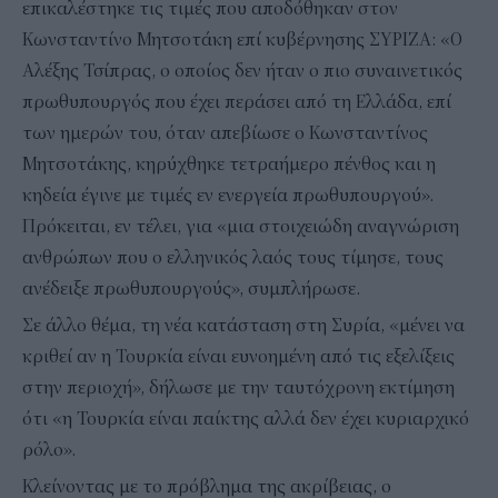
επικαλέστηκε τις τιμές που αποδόθηκαν στον
Κωνσταντίνο Μητσοτάκη επί κυβέρνησης ΣΥΡΙΖΑ: «Ο
Αλέξης Τσίπρας, ο οποίος δεν ήταν ο πιο συναινετικός
πρωθυπουργός που έχει περάσει από τη Ελλάδα, επί
των ημερών του, όταν απεβίωσε ο Κωνσταντίνος
Μητσοτάκης, κηρύχθηκε τετραήμερο πένθος και η
κηδεία έγινε με τιμές εν ενεργεία πρωθυπουργού».
Πρόκειται, εν τέλει, για «μια στοιχειώδη αναγνώριση
ανθρώπων που ο ελληνικός λαός τους τίμησε, τους
ανέδειξε πρωθυπουργούς», συμπλήρωσε.
Σε άλλο θέμα, τη νέα κατάσταση στη Συρία, «μένει να
κριθεί αν η Τουρκία είναι ευνοημένη από τις εξελίξεις
στην περιοχή», δήλωσε με την ταυτόχρονη εκτίμηση
ότι «η Τουρκία είναι παίκτης αλλά δεν έχει κυριαρχικό
ρόλο».
Κλείνοντας με το πρόβλημα της ακρίβειας, ο