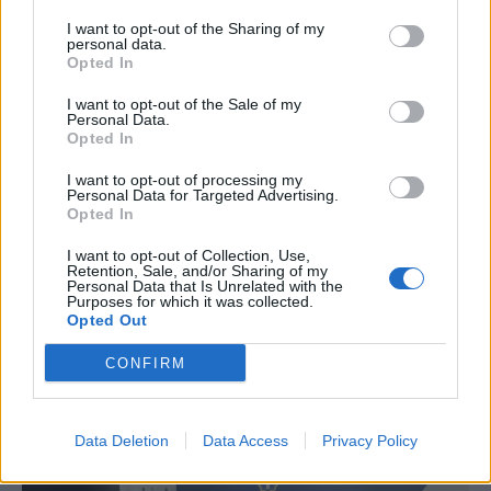
I want to opt-out of the Sharing of my
personal data.
Opted In
I want to opt-out of the Sale of my
Personal Data.
Opted In
ΠΟΛΙΤΙΚΗ
I want to opt-out of processing my
Personal Data for Targeted Advertising.
Κ. Χατζηδάκης για καλώδιο Ελλάδας -
Opted In
Κύπρου: Στον κάλαθο των αχρήστων οι
I want to opt-out of Collection, Use,
αμφισβητήσεις
Retention, Sale, and/or Sharing of my
Personal Data that Is Unrelated with the
Ο αντιπρόεδρος της κυβέρνησης Κωστής
Purposes for which it was collected.
Χατζηδάκης τοποθετήθηκε για τη χθεσινή συμφωνία μεταξύ του
Opted Out
ΑΔΜΗΕ και της γαλλικής εταιρείας Meridiam σχετικά με τη
συμμετοχή της στο έργο της ηλεκτρικής διασύνδεσης Ελλάδας–
CONFIRM
Κύπρου (GSI).
NEWSROOM
/
06 Αυγ 2026
Data Deletion
Data Access
Privacy Policy