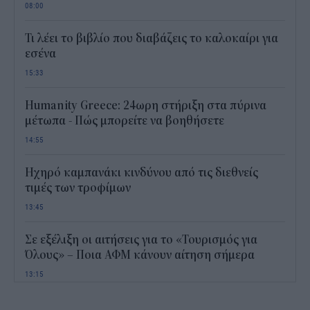
08:00
Τι λέει το βιβλίο που διαβάζεις το καλοκαίρι για
εσένα
15:33
Humanity Greece: 24ωρη στήριξη στα πύρινα
μέτωπα - Πώς μπορείτε να βοηθήσετε
14:55
Ηχηρό καμπανάκι κινδύνου από τις διεθνείς
τιμές των τροφίμων
13:45
Σε εξέλιξη οι αιτήσεις για το «Τουρισμός για
Όλους» – Ποια ΑΦΜ κάνουν αίτηση σήμερα
13:15
Καιρός με 40άρια το Σαββατοκύριακο: Οι πιο