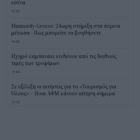
εσένα
15:33
Humanity Greece: 24ωρη στήριξη στα πύρινα
μέτωπα - Πώς μπορείτε να βοηθήσετε
14:55
Ηχηρό καμπανάκι κινδύνου από τις διεθνείς
τιμές των τροφίμων
13:45
Σε εξέλιξη οι αιτήσεις για το «Τουρισμός για
Όλους» – Ποια ΑΦΜ κάνουν αίτηση σήμερα
13:15
Καιρός με 40άρια το Σαββατοκύριακο: Οι πιο
ζεστές περιοχές
12:47