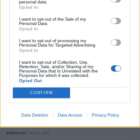
personal data.
Opted In
I want to opt-out of the Sale of my
Personal Data.
Opted In
I want to opt-out of processing my
Personal Data for Targeted Advertising.
Opted In
ΠΡΑΣΙΝΗ ΑΝΑΠΤΥΞΗ
I want to opt-out of Collection, Use,
Οι φορητοί ανεμιστήρες έγιναν η μόδα του
Retention, Sale, and/or Sharing of my
Personal Data that Is Unrelated with the
καλοκαιριού - Αλλά έχουν ένα σημαντικό
Purposes for which it was collected.
Opted Out
μειονέκτημα
CONFIRM
Οι φορητοί ανεμιστήρες ή αλλιώς τα ανεμιστηράκια χειρός, έχουν
εξελιχθεί σε ένα από τα πιο δημοφιλή προϊόντα των τελευταίων
ημερών, ειδικά τώρα που βρισκόμαστε αντιμέτωποι με το
καύσωνα. Είναι μικροί, οικονομικοί, μεταφέρονται εύκολα και
Data Deletion
Data Access
Privacy Policy
μπορούν να χρησιμοποιηθούν στο λεωφορείο, στην παραλία ή
κατά την αναμονή σε έναν σταθμό.
NEWSROOM
/
24 Ιουλ 2026