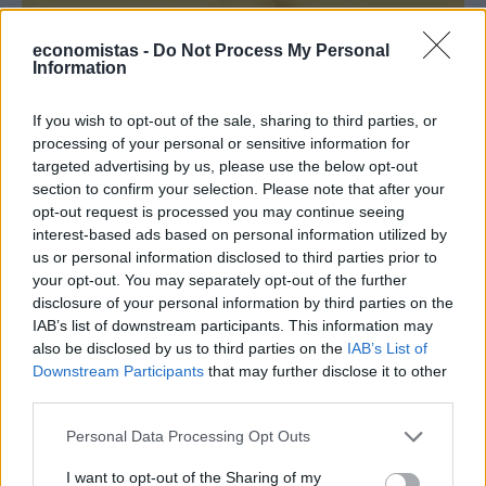
economistas -
Do Not Process My Personal
Information
If you wish to opt-out of the sale, sharing to third parties, or
processing of your personal or sensitive information for
targeted advertising by us, please use the below opt-out
section to confirm your selection. Please note that after your
ΠΡΑΣΙΝΗ ΑΝΑΠΤΥΞΗ
opt-out request is processed you may continue seeing
Τιμολόγια ρεύματος: Ποιο χρώμα συμφέρει
interest-based ads based on personal information utilized by
περισσότερο τα νοικοκυριά
us or personal information disclosed to third parties prior to
your opt-out. You may separately opt-out of the further
Ανατροπή στην αγορά ηλεκτρικής ενέργειας καταγράφουν τα
disclosure of your personal information by third parties on the
πρόσφατα στοιχεία της ΡΑΑΕΥ, καθώς τα κυμαινόμενα τιμολόγια
IAB’s list of downstream participants. This information may
εμφανίζουν τη χαμηλότερη μέση χρέωση για κατανάλωση 300
also be disclosed by us to third parties on the
IAB’s List of
κιλοβατωρών τον μήνα.
Downstream Participants
that may further disclose it to other
NEWSROOM
/
28 Ιουλ 2026
third parties.
Personal Data Processing Opt Outs
I want to opt-out of the Sharing of my