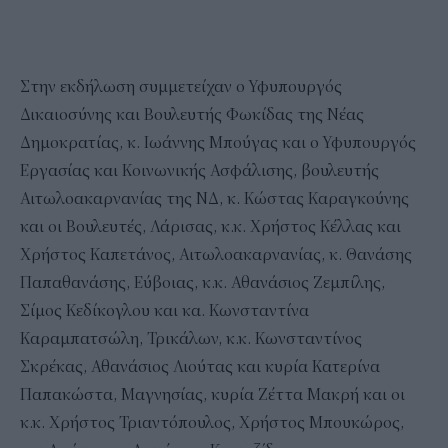
Στην εκδήλωση συμμετείχαν ο Υφυπουργός
Δικαιοσύνης και Βουλευτής Φωκίδας της Νέας
Δημοκρατίας, κ. Ιωάννης Μπούγας και ο Υφυπουργός
Εργασίας και Κοινωνικής Ασφάλισης, βουλευτής
Αιτωλοακαρνανίας της ΝΔ, κ. Κώστας Καραγκούνης
και οι Βουλευτές, Λάρισας, κ.κ. Χρήστος Κέλλας και
Χρήστος Καπετάνος, Αιτωλοακαρνανίας, κ. Θανάσης
Παπαθανάσης, Εύβοιας, κ.κ. Αθανάσιος Ζεμπίλης,
Σίμος Κεδίκογλου και κα. Κωνσταντίνα
Καραμπατσώλη, Τρικάλων, κ.κ. Κωνσταντίνος
Σκρέκας, Αθανάσιος Λιούτας και κυρία Κατερίνα
Παπακώστα, Μαγνησίας, κυρία Ζέττα Μακρή και οι
κ.κ. Χρήστος Τριαντόπουλος, Χρήστος Μπουκώρος,