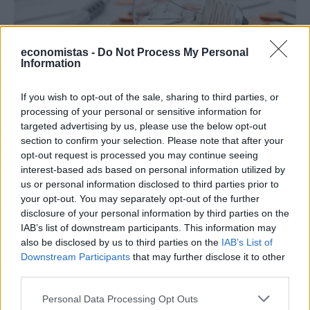
economistas -
Do Not Process My Personal
Information
If you wish to opt-out of the sale, sharing to third parties, or
processing of your personal or sensitive information for
targeted advertising by us, please use the below opt-out
section to confirm your selection. Please note that after your
ΠΡΑΣΙΝΗ ΑΝΑΠΤΥΞΗ
opt-out request is processed you may continue seeing
Ρεύμα: Πότε θα μπλοκάρει η αλλαγή
interest-based ads based on personal information utilized by
παρόχου – Τι αλλάζει για όσους έχουν χρέη
us or personal information disclosed to third parties prior to
your opt-out. You may separately opt-out of the further
Νέοι κανόνες έρχονται στην αλλαγή παρόχου ηλεκτρικού
disclosure of your personal information by third parties on the
ρεύματος, με στόχο να περιοριστεί το φαινόμενο καταναλωτών
IAB’s list of downstream participants. This information may
που μετακινούνται από εταιρεία σε εταιρεία αφήνοντας πίσω
also be disclosed by us to third parties on the
IAB’s List of
ανεξόφλητες οφειλές.
Downstream Participants
that may further disclose it to other
NEWSROOM
/
07 Αυγ 2026
third parties.
Personal Data Processing Opt Outs