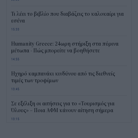
Τι λέει το βιβλίο που διαβάζεις το καλοκαίρι για
εσένα
15:33
Humanity Greece: 24ωρη στήριξη στα πύρινα
μέτωπα - Πώς μπορείτε να βοηθήσετε
14:55
Ηχηρό καμπανάκι κινδύνου από τις διεθνείς
τιμές των τροφίμων
13:45
Σε εξέλιξη οι αιτήσεις για το «Τουρισμός για
Όλους» – Ποια ΑΦΜ κάνουν αίτηση σήμερα
13:15
Καιρός με 40άρια το Σαββατοκύριακο: Οι πιο