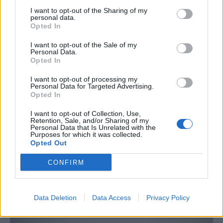
I want to opt-out of the Sharing of my
personal data.
Opted In
I want to opt-out of the Sale of my
Personal Data.
Opted In
I want to opt-out of processing my
Personal Data for Targeted Advertising.
Opted In
ΠΡΑΣΙΝΗ ΑΝΑΠΤΥΞΗ
I want to opt-out of Collection, Use,
Η νευρικότητα στον Περσικό και τις διεθνείς
Retention, Sale, and/or Sharing of my
Personal Data that Is Unrelated with the
αγορές κρατά ψηλά τις τιμές των καυσίμων
Purposes for which it was collected.
Opted Out
Με το... σταγονόμετρο γίνονται οι όποιες μειώσεις των λιανικών
τιμών των καυσίμων, καθώς οι παλινωδίες στο μέτωπο του
CONFIRM
Περσικού επιτείνουν-παρατείνουν τη νευρικότητα και
απομακρύνουν την επιστροφή στην όποια κανονικότητα.
ΓΙΩΡΓΟΣ ΠΑΠΠΟΥΣ
/
07 Αυγ 2026
Data Deletion
Data Access
Privacy Policy