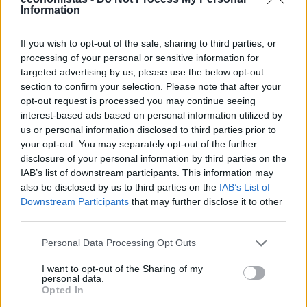
ΡΟΗ ΕΙΔΗΣΕΩΝ
Information
Casio: Το νέο G-SHOCK Pokémon για τα 30
If you wish to opt-out of the sale, sharing to third parties, or
χρόνια του franchise
processing of your personal or sensitive information for
targeted advertising by us, please use the below opt-out
15:24
section to confirm your selection. Please note that after your
opt-out request is processed you may continue seeing
Δεκαπενταύγουστος 2026: Πόσο θα πληρωθούν
interest-based ads based on personal information utilized by
όσοι εργάζονται
us or personal information disclosed to third parties prior to
14:54
your opt-out. You may separately opt-out of the further
disclosure of your personal information by third parties on the
IAB’s list of downstream participants. This information may
Οι 7 προτεραιότητες για την ενίσχυση της
also be disclosed by us to third parties on the
IAB’s List of
βιομηχανίας – Ενεργειακή στήριξη 700 εκατ.
Downstream Participants
that may further disclose it to other
14:32
third parties.
Κ. Χατζηδάκης για καλώδιο Ελλάδας - Κύπρου:
Personal Data Processing Opt Outs
Στον κάλαθο των αχρήστων οι αμφισβητήσεις
I want to opt-out of the Sharing of my
14:01
personal data.
Opted In