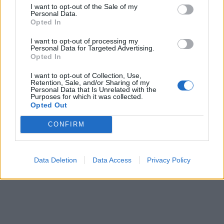
Ποια αεροπορική χρεώνει πλέον και τη βαλίτσα
I want to opt-out of the Sale of my
στο ντουλαπάκι
Personal Data.
Opted In
13:45
I want to opt-out of processing my
Personal Data for Targeted Advertising.
Γιατί κάποιοι φακοί έχουν μπλε φως; Οι χρήσεις
Opted In
που πιθανότατα δεν γνωρίζατε
13:10
I want to opt-out of Collection, Use,
Retention, Sale, and/or Sharing of my
Personal Data that Is Unrelated with the
Purposes for which it was collected.
Τι παθαίνει ο εγκέφαλος στο διάστημα και γιατί
Opted Out
ανησυχούν οι επιστήμονες
12:25
CONFIRM
Παιδικοί σταθμοί ΕΣΠΑ 2026 - 2027: Πότε
αναμένονται τα προσωρινά αποτελέσματα για τα
Data Deletion
Data Access
Privacy Policy
voucher
11:50
Χαρδαλιάς: Με το Παρατηρητήριο Έργων
αποκτούμε ένα από τα πρώτα ολοκληρωμένα