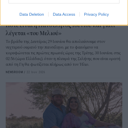
Data Deletion
Data Access
Privacy Policy
STORIES
Πότε είναι η Πανσέληνος Ιουνίου και γιατί
λέγεται «του Μελιού»
Το βράδυ της Δευτέρας 29 Ιουνίου θα απολαύσουμε στον
νυχτερινό ουρανό την πανσέληνο, με το φαινόμενο να
κορυφώνεται τις πρώτες πρωινές ώρες της Τρίτης, 30 Ιουνίου, στις
02:56 (ώρα Ελλάδας), όταν η πλευρά της Σελήνης που είναι ορατή
από τη Γη θα φωτίζεται πλήρως από τον Ήλιο.
NEWSROOM
/
22 Ιουν 2026