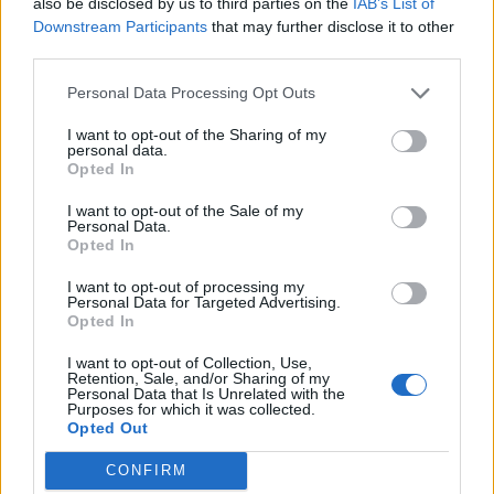
also be disclosed by us to third parties on the
IAB’s List of
Downstream Participants
that may further disclose it to other
third parties.
STORIES
Αλτσχάιμερ: Διαθέσιμη η εξέταση που
Personal Data Processing Opt Outs
μπορεί να αποκλείσει τη νόσο
I want to opt-out of the Sharing of my
personal data.
Η διάγνωση της νόσου Αλτσχάιμερ έχει ιδιαίτερη αξία, καθώς, με
Opted In
την αύξηση του προσδόκιμου ζωής, αυξάνεται και το ποσοστό
των ατόμων που είναι επιρρεπή σε νευροεκφυλιστικές παθήσεις,
I want to opt-out of the Sale of my
ασκώντας αυξανόμενη πίεση στα συστήματα υγείας.
Personal Data.
Opted In
NEWSROOM
/
22 Ιουν 2026
I want to opt-out of processing my
Personal Data for Targeted Advertising.
Opted In
I want to opt-out of Collection, Use,
Retention, Sale, and/or Sharing of my
Personal Data that Is Unrelated with the
Purposes for which it was collected.
Opted Out
CONFIRM