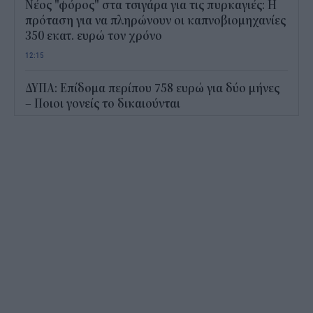
Νέος "φόρος" στα τσιγάρα για τις πυρκαγιές: Η
πρόταση για να πληρώνουν οι καπνοβιομηχανίες
350 εκατ. ευρώ τον χρόνο
12:15
ΔΥΠΑ: Επίδομα περίπου 758 ευρώ για δύο μήνες
– Ποιοι γονείς το δικαιούνται
11:34
Ηλεκτρονικό "μάτι" σαρώνει τις παραλίες- Τι
έδειξαν οι έλεγχοι
11:09
Υπεγράφη το νέο Ειδικό Χωροταξικό για τον
Τουρισμό: Τι αλλάζει για ξενοδοχεία, νησιά και
επενδύσεις
10:56
Δημόσιο: Άκυρες από 1η Οκτωβρίου οι εγκύκλιοι