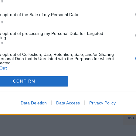
In
προ
φορ
o opt-out of the Sale of my Personal Data.
Δη
πρ
In
05 Α
to opt-out of processing my Personal Data for Targeted
ing.
In
Συν
Ποι
ό το Δυτικό Τέξας και ταξίδεψε στα όρια του
o opt-out of Collection, Use, Retention, Sale, and/or Sharing
διπ
ersonal Data that Is Unrelated with the Purposes for which it
ίωσαν μια σύντομη περίοδο έλλειψης βαρύτητας
lected.
Αυ
 πτήση που διήρκησε περίπου 11 λεπτά, σύμφωνα
Out
07 Α
igin
.
CONFIRM
Το
κόλ
εμφ
Data Deletion
Data Access
Privacy Policy
ενν
βα
05 Α