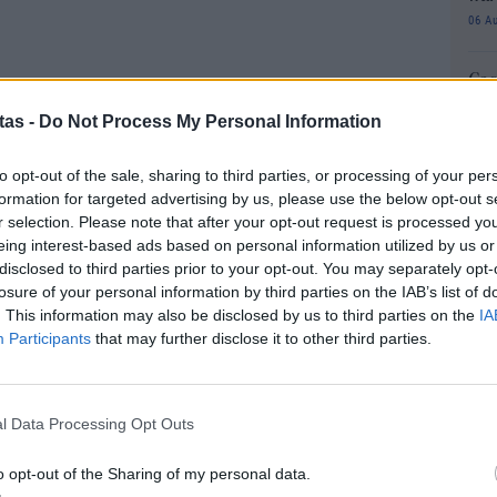
06 Α
Cas
SH
tas -
Do Not Process My Personal Information
τα 
fra
to opt-out of the sale, sharing to third parties, or processing of your per
06 Α
formation for targeted advertising by us, please use the below opt-out s
r selection. Please note that after your opt-out request is processed y
Διο
eing interest-based ads based on personal information utilized by us or
εκπ
disclosed to third parties prior to your opt-out. You may separately opt-
Πότ
losure of your personal information by third parties on the IAB’s list of
ονό
. This information may also be disclosed by us to third parties on the
IA
πρέ
Participants
that may further disclose it to other third parties.
οι 
06 Α
l Data Processing Opt Outs
ΑΣ
Τελ
o opt-out of the Sharing of my personal data.
315