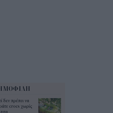
 εκατ. ευρώ τον χρόνο
5
Α: Επίδομα περίπου 758 ευρώ
 δύο μήνες – Ποιοι γονείς το
αιούνται
4
ΗΜΟΦΙΛΗ
τί δεν πρέπει να
άτε crocs χωρίς
λτσα