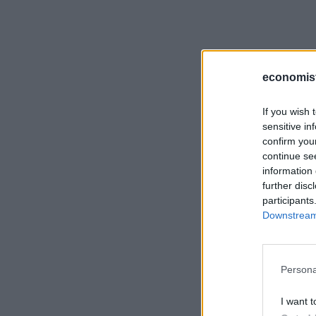
economis
If you wish 
sensitive in
confirm you
continue se
information 
further disc
participants
Downstream 
Persona
I want t