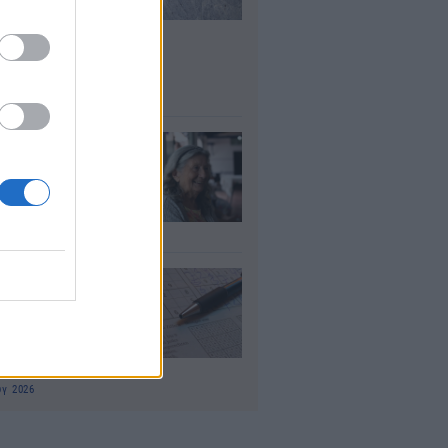
σλήψεις – Ποιοι
είς του
μοσίου ζητούν
οσωπικό
υγ 2026
τάξεις χηρείας:
οι θα δουν
λάσιο ποσό τέλος
γούστου
υγ 2026
 «μαθηματικό»
πο για 27
ανίσεις με μόλις
έα ρούχα στη
λίτσα
υγ 2026