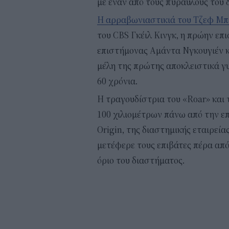
με έναν από τους πυραύλους του
Η αρραβωνιαστικιά του Τζεφ Μπ
του CBS Γκέιλ Κινγκ, η πρώην ε
επιστήμονας Αμάντα Νγκουγιέν κ
μέλη της πρώτης αποκλειστικά γ
60 χρόνια.
Η τραγουδίστρια του «Roar» και
100 χιλιομέτρων πάνω από την επ
Origin, της διαστημικής εταιρεί
μετέφερε τους επιβάτες πέρα απ
όριο του διαστήματος.