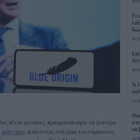
08:2
Pow
λάθ
δώ
08:1
Επί
πλη
08:0
Τι 
καλ
15:3
Hum
άλλες πέντε γυναίκες, πραγματοποίησε τη Δευτέρα
στα
να
ο
Διάστημα
, φτάνοντας στα όρια του σύμπαντος
14:5