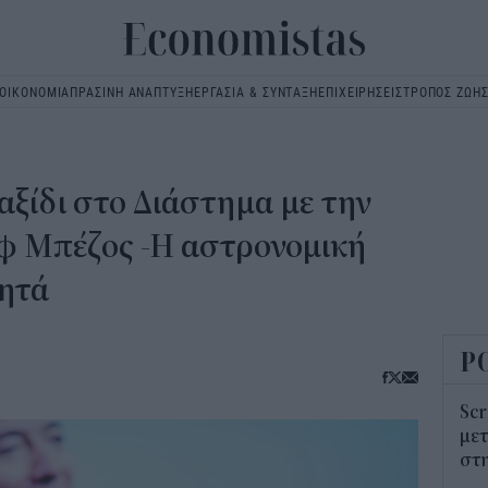
ΟΙΚΟΝΟΜΙΑ
ΠΡΑΣΙΝΗ ΑΝΑΠΤΥΞΗ
ΕΡΓΑΣΙΑ & ΣΥΝΤΑΞΗ
ΕΠΙΧΕΙΡΗΣΕΙΣ
ΤΡΟΠΟΣ ΖΩΗ
Main
navigation
ταξίδι στο Διάστημα με την
εφ Μπέζος -Η αστρονομική
ητά
Ρ
Scr
μετ
στη