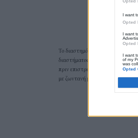
Opted 
I want t
Opted 
I want 
Advertis
Opted 
Το διαστημόπλοιο εκτοξεύθηκε απ
I want t
of my P
διαστήματος, όπου οι επιβάτες β
was col
πριν επιστρέψουν στη Γη, σε μια
Opted 
με ζωντανή μετάδοση της
Blue Or