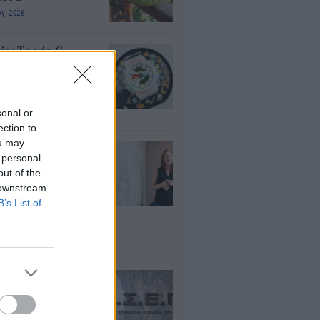
υγ 2026
io: Το νέο G-
OCK Pokémon για
30 χρόνια του
nchise
sonal or
υγ 2026
ection to
ou may
ρισμοί
 personal
αιδευτικών 2026:
out of the
ε βγαίνουν τα
 downstream
ματα και τι
B’s List of
πει να προσέξουν
υποψήφιοι
υγ 2026
ΕΠ 6Κ/2026:
ευταία μέρα για
 μόνιμες