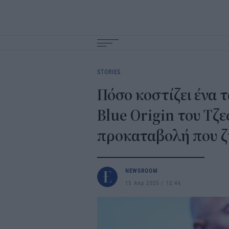
Main
navigation
STORIES
Πόσο κοστίζει ένα 
Blue Origin του Τζ
προκαταβολή που ζ
NEWSROOM
15 Απρ 2025
12:46