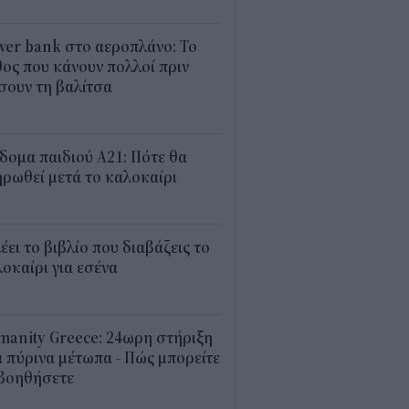
1
er bank στο αεροπλάνο: Το
ος που κάνουν πολλοί πριν
σουν τη βαλίτσα
2
δομα παιδιού Α21: Πότε θα
ρωθεί μετά το καλοκαίρι
0
λέει το βιβλίο που διαβάζεις το
οκαίρι για εσένα
3
anity Greece: 24ωρη στήριξη
 πύρινα μέτωπα - Πώς μπορείτε
 βοηθήσετε
5