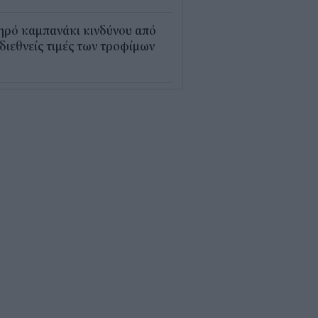
ηρό καμπανάκι κινδύνου από
 διεθνείς τιμές των τροφίμων
5
εξέλιξη οι αιτήσεις για το
υρισμός για Όλους» – Ποια
Μ κάνουν αίτηση σήμερα
5
ρός με 40άρια το
βατοκύριακο: Οι πιο ζεστές
ιοχές
7
ς "φόρος" στα τσιγάρα για τις
καγιές: Η πρόταση για να
ρώνουν οι καπνοβιομηχανίες