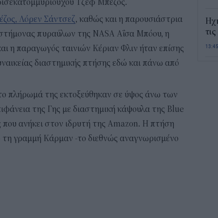
 δισεκατομμυριούχου Τζεφ Μπέζος.
έζος, Λόρεν Σάντσεζ
, καθώς και η παρουσιάστρια
Ηχ
τις
πιστήμονας πυραύλων της NASA Αΐσα Μπόου, η
13:4
αι η παραγωγός ταινιών Κέριαν Φλιν ήταν επίσης
υναικείας διαστημικής πτήσης εδώ και πάνω από
Σε 
«Το
ΑΦ
 το πλήρωμά της εκτοξεύθηκαν σε ύψος άνω των
13:1
ιφάνεια της Γης με διαστημική κάψουλα της Blue
ας που ανήκει στον ιδρυτή της Amazon. Η πτήση
Και
ό τη γραμμή Κάρμαν -το διεθνώς αναγνωρισμένο
Σαβ
περ
12:4
Νέο
πυρ
πλη