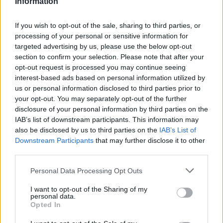
λήψεις από μη αξιόπιστες πηγές ή σε εργαλεία τρίτων
Information
κλέβει στοιχεία σύνδεσης και προσωπικά δεδομένα, τα
If you wish to opt-out of the sale, sharing to third parties, or
οποία στη συνέχεια ανταλλάσσονται ή πωλούνται σε
processing of your personal or sensitive information for
φόρουμ κυβερνοεγκληματιών. Πλέον, η προστασία των
targeted advertising by us, please use the below opt-out
λογαριασμών σας στις
streaming
πλατφόρμες σημαίνει
section to confirm your selection. Please note that after your
opt-out request is processed you may continue seeing
να σκέφτεστε πέρα από τους κωδικούς πρόσβασης -
interest-based ads based on personal information utilized by
σημαίνει να ασφαλίζετε τις συσκευές σας, να
us or personal information disclosed to third parties prior to
αποφεύγετε τις ύποπτες λήψεις και να προσέχετε πού
your opt-out. You may separately opt-out of the further
disclosure of your personal information by third parties on the
σας οδηγούν τα κλικ»,
σχολιάζει η Polina Tretyak,
IAB’s list of downstream participants. This information may
αναλύτρια ψηφιακού αποτυπώματος στην Kaspersky.
also be disclosed by us to third parties on the
IAB’s List of
Για να παρακολουθήσετε τις
Downstream Participants
that may further disclose it to other
third parties.
αγαπημένες σας εκπομπές με ασφάλεια,
η Kaspersky συνιστά:
Personal Data Processing Opt Outs
Δοκιμάστε το διαδραστικό διαδικτυακό παιχνίδι,
I want to opt-out of the Sharing of my
personal data.
«Case 404» της Kaspersky, το οποίο έχει σχεδιαστεί
Opted In
ειδικά για τη γενιά Z, ώστε να μάθουν πώς να