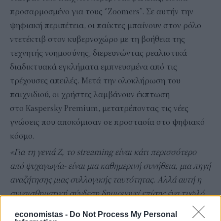
προσαρμοσμένο για τους ‘’Zoomers’’. Σε αυτήν την
ψηφιακή περιπέτεια, οι παίκτες μπαίνουν στον ρόλο
ντετέκτιβ στον κυβερνοχώρο με τη βοήθεια της
τεχνητής νοημοσύνης, διερευνώντας ρεαλιστικά
διαδικτυακά εγκλήματα εμπνευσμένα από τις
τρέχουσες απειλές. Μετά την ολοκλήρωση του
παιχνιδιού, οι χρήστες λαμβάνουν έκπτωση
στο Kaspersky Premium, μετατρέποντας τις νέες
γνώσεις που αποκόμισαν σε προστασία στο ψηφιακό
κόσμο.
«Για τη γενιά
Z
, το
streaming
είναι κάτι περισσότερο
από ψυχαγωγία- είναι μια καθημερινή συνήθεια, μια πηγή
αναζήτησης μιας συλλογικής ταυτότητας. Αλλά αυτή η
συναισθηματική σύνδεση δημιουργεί επίσης ένα τυφλό
σημείο. Το κακόβουλο λογισμικό που εμφανίζεται σε
economistas -
Do Not Process My Personal