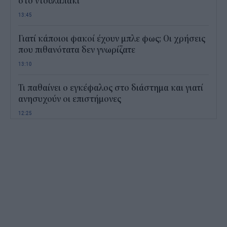
στο ντουλαπάκι
13:45
Γιατί κάποιοι φακοί έχουν μπλε φως; Οι χρήσεις
που πιθανότατα δεν γνωρίζατε
13:10
Τι παθαίνει ο εγκέφαλος στο διάστημα και γιατί
ανησυχούν οι επιστήμονες
12:25
Παιδικοί σταθμοί ΕΣΠΑ 2026 - 2027: Πότε
αναμένονται τα προσωρινά αποτελέσματα για τα
voucher
11:50
Χαρδαλιάς: Με το Παρατηρητήριο Έργων
αποκτούμε ένα από τα πρώτα ολοκληρωμένα
ψηφιακά εργαλεία στην Ευρώπη