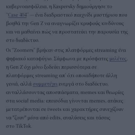
κυβερνοασφάλεια, η Kaspersky δημιούργησε το
“
Case 404
” — ένα διαδραστικό παιχνίδι μυστήριου που
βοηθά την Gen Z να αναγνωρίζει κρυφούς κινδύνους
και να μαθαίνει πώς να προστατεύει την παρουσία της
στο διαδίκτυο.
Οι ‘’Zoomers’’ βρήκαν στις πλατφόρμες streaming ένα
ψηφιακό καταφύγιο. Σύμφωνα με πρόσφατες
μελέτες
,
η Gen Z όχι μόνο ξοδεύει περισσότερα σε
πλατφόρμες streaming απ’ ό,τι οποιαδήποτε άλλη
γενιά, αλλά
συμμετέχει
ενεργά στο διαδίκτυο,
ανταλλάσσοντας αποσπάσματα, memes και θεωρίες
στα social media: επεισόδια γίνονται memes, ατάκες
μετατρέπονται σε tweets και χαρακτήρες συνεχίζουν
να "ζουν" μέσα από edits, αναλύσεις και τάσεις
στο TikTok.