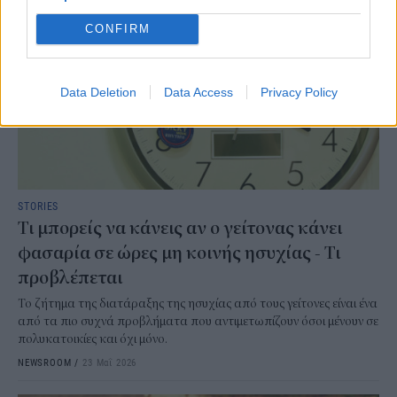
CONFIRM
Data Deletion
Data Access
Privacy Policy
STORIES
Τι μπορείς να κάνεις αν ο γείτονας κάνει
φασαρία σε ώρες μη κοινής ησυχίας - Τι
προβλέπεται
Το ζήτημα της διατάραξης της ησυχίας από τους γείτονες είναι ένα
από τα πιο συχνά προβλήματα που αντιμετωπίζουν όσοι μένουν σε
πολυκατοικίες και όχι μόνο.
NEWSROOM
/
23 Μαΐ 2026