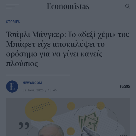
Main
STORIES
navigation
Τσάρλι Μάνγκερ: Το «δεξί χέρι» του
Μπάφετ είχε αποκαλύψει το
ορόσημο για να γίνει κανείς
πλούσιος
NEWSROOM
09 Ιουλ 2025
10:45