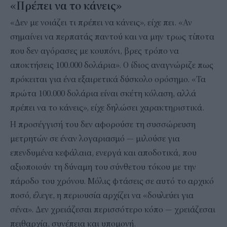
«Πρέπει να το κάνεις»
«Δεν με νοιάζει τι πρέπει να κάνεις», είχε πει. «Αν
σημαίνει να περπατάς παντού και να μην τρως τίποτα
που δεν αγόρασες με κουπόνι, βρες τρόπο να
αποκτήσεις 100.000 δολάρια». Ο ίδιος αναγνώριζε πως
πρόκειται για ένα εξαιρετικά δύσκολο ορόσημο. «Τα
πρώτα 100.000 δολάρια είναι σκέτη κόλαση, αλλά
πρέπει να το κάνεις», είχε δηλώσει χαρακτηριστικά.
Η προσέγγισή του δεν αφορούσε τη συσσώρευση
μετρητών σε έναν λογαριασμό — μιλούσε για
επενδυμένα κεφάλαια, ενεργά και αποδοτικά, που
αξιοποιούν τη δύναμη του σύνθετου τόκου με την
πάροδο του χρόνου. Μόλις φτάσεις σε αυτό το αρχικό
ποσό, έλεγε, η περιουσία αρχίζει να «δουλεύει για
σένα». Δεν χρειάζεσαι περισσότερο κόπο — χρειάζεσαι
πειθαρχία, συνέπεια και υπομονή.