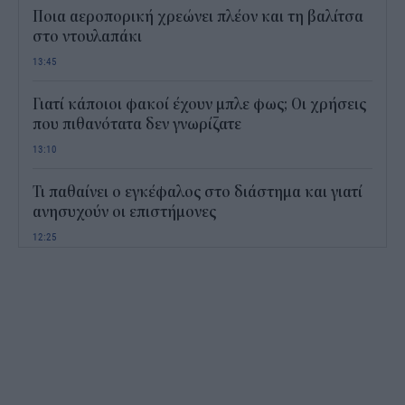
Ποια αεροπορική χρεώνει πλέον και τη βαλίτσα
στο ντουλαπάκι
13:45
Γιατί κάποιοι φακοί έχουν μπλε φως; Οι χρήσεις
που πιθανότατα δεν γνωρίζατε
13:10
Τι παθαίνει ο εγκέφαλος στο διάστημα και γιατί
ανησυχούν οι επιστήμονες
12:25
Παιδικοί σταθμοί ΕΣΠΑ 2026 - 2027: Πότε
αναμένονται τα προσωρινά αποτελέσματα για τα
voucher
11:50
Χαρδαλιάς: Με το Παρατηρητήριο Έργων