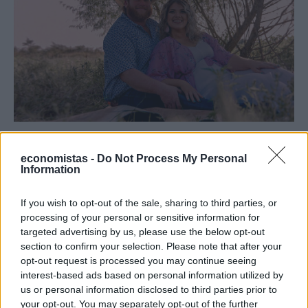
STORIES
Maternal Instinct: Η πραγματική ιστορία
economistas -
Do Not Process My Personal
πίσω από το συγκλονιστικό ντοκιμαντέρ
Information
του Netflix
If you wish to opt-out of the sale, sharing to third parties, or
Το ντοκιμαντέρ Maternal Instinct (Μητρικό Ένστικτο) του Netflix
processing of your personal or sensitive information for
εξιστορεί μια από τις πιο ανατριχιαστικές εγκληματικές υποθέσεις
targeted advertising by us, please use the below opt-out
στις ΗΠΑ: τη δολοφονία της 21χρονης εγκύου Reagan Simmons-
section to confirm your selection. Please note that after your
Hancock από την Taylor Parker το 2020, προκειμένου η τελευταία
opt-out request is processed you may continue seeing
να κλέψει το αγέννητο μωρό της.
interest-based ads based on personal information utilized by
NEWSROOM
/
19 Ιουν 2026
us or personal information disclosed to third parties prior to
your opt-out. You may separately opt-out of the further