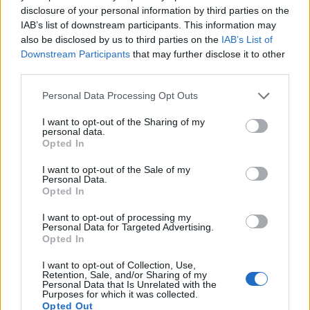
disclosure of your personal information by third parties on the
IAB’s list of downstream participants. This information may
also be disclosed by us to third parties on the
IAB’s List of
Downstream Participants
that may further disclose it to other
third parties.
Personal Data Processing Opt Outs
I want to opt-out of the Sharing of my
personal data.
Opted In
I want to opt-out of the Sale of my
STORIES
Personal Data.
Φαρμακείο αυτοκινήτου: Παράταση της
Opted In
προθεσμίας
I want to opt-out of processing my
Personal Data for Targeted Advertising.
Με νέα υπουργική απόφαση παρατείνεται για την 1η Ιανουαρίου
Opted In
2027 η προθεσμία για το υποχρεωτικό περιεχόμενο που πρέπει να
διαθέτει κάθε φαρμακείο αυτοκινήτου.
I want to opt-out of Collection, Use,
NEWSROOM
Retention, Sale, and/or Sharing of my
/
16 Ιουν 2026
Personal Data that Is Unrelated with the
Purposes for which it was collected.
Opted Out