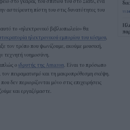
φείο στο γκαράζ του σπιτιού του στο Σιάτλ, ένα
δικ
ην αστείρευτη πίστη του στις δυνατότητες του
11:3
Ηλε
αυτό το «ηλεκτρονικό βιβλιοπωλείο» θα
παρ
υτοκρατορία ηλεκτρονικού εμπορίου του κόσμου
,
11:0
αξε τον τρόπο που ψωνίζουμε, ακούμε μουσική,
Υπε
την τεχνητή νοημοσύνη.
Χωρ
 απλώς ο
ιδρυτής της Amazon
. Είναι το πρόσωπο
αλλ
επε
, τον πειραματισμό και τη μακροπρόθεσμη σκέψη.
10:5
που δεν περιορίζονται μόνο στις επιχειρήσεις
ζούμε και εργαζόμαστε.
Δημ
Οκτ
ανα
10:3