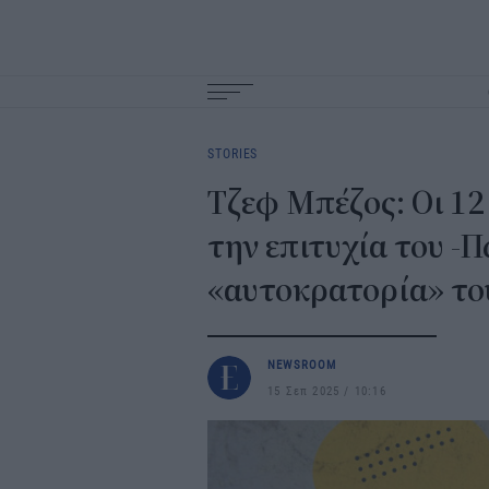
Main
navigation
STORIES
Τζεφ Μπέζος: Οι 1
την επιτυχία του -Π
«αυτοκρατορία» το
NEWSROOM
15 Σεπ 2025
10:16