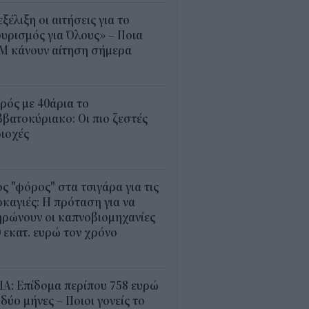
εξέλιξη οι αιτήσεις για το
υρισμός για Όλους» – Ποια
Μ κάνουν αίτηση σήμερα
5
ρός με 40άρια το
βατοκύριακο: Οι πιο ζεστές
ιοχές
7
ς "φόρος" στα τσιγάρα για τις
καγιές: Η πρόταση για να
ρώνουν οι καπνοβιομηχανίες
 εκατ. ευρώ τον χρόνο
5
Α: Επίδομα περίπου 758 ευρώ
 δύο μήνες – Ποιοι γονείς το