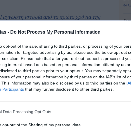
04 Α
Η άγνωστη ιστορία από τα πρώτα χρόνια της
Για
τον τρόπο σκέψης του
φορ
tas -
Do Not Process My Personal Information
κά
ζος για την επιτυχία
06 Α
κές αρχές που ο ίδιος μοιράστηκε όλα αυτά τα
to opt-out of the sale, sharing to third parties, or processing of your per
formation for targeted advertising by us, please use the below opt-out s
 και το κοινό. Αρχές που εξηγούν γιατί η Amazon
Συν
r selection. Please note that after your opt-out request is processed y
μπο
α και πώς ο Μπέζος κατάφερε να μετατρέψει την
eing interest-based ads based on personal information utilized by us or
αν
disclosed to third parties prior to your opt-out. You may separately opt-
ε στρατηγική και τον πελάτη σε επίκεντρο κάθε
20.
losure of your personal information by third parties on the IAB’s list of
πρέ
. This information may also be disclosed by us to third parties on the
IA
04 Α
Participants
that may further disclose it to other third parties.
ρέπει να μεγαλώνει και το μέγεθος των αποτυχιών
e-Ε
ουν και ανοίγουν τον δρόμο για μεγάλες
δικ
l Data Processing Opt Outs
πρ
ευ
o opt-out of the Sharing of my personal data.
ι παιχνίδι ισορροπίας
04 Α