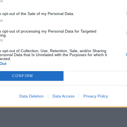
In
εταξύ δουλειάς και προσωπικής ζωής· είναι ένας
Εκπ
o opt-out of the Sale of my Personal Data.
υμπληρωματικά.
(5/
In
αιτ
λλάζει μακροπρόθεσμα
μόν
to opt-out of processing my Personal Data for Targeted
ές αξίες που αντέχουν στον χρόνο.
ing.
04 Α
In
πει να έχουν ρίσκο
Cas
 κάποιος άλλος. Τα πειράματα μπορεί να
o opt-out of Collection, Use, Retention, Sale, and/or Sharing
ersonal Data that Is Unrelated with the Purposes for which it
SH
lected.
α για την πρόοδο.
τα 
Out
fra
ιά του Τζεφ Μπέζος ήταν στα McDonald's -Πώς
06 Α
CONFIRM
ίσιμο της «αυτοκρατορίας» του
υ
εις· στόχος είναι να τους εντυπωσιάσεις.
Data Deletion
Data Access
Privacy Policy