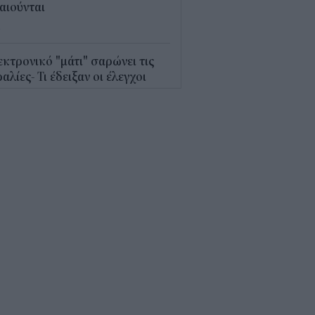
αιούνται
4
κτρονικό "μάτι" σαρώνει τις
αλίες- Τι έδειξαν οι έλεγχοι
9
γράφη το νέο Ειδικό
οταξικό για τον Τουρισμό: Τι
άζει για ξενοδοχεία, νησιά και
νδύσεις
6
όσιο: Άκυρες από 1η
ωβρίου οι εγκύκλιοι που δεν
ρτώνται online
5