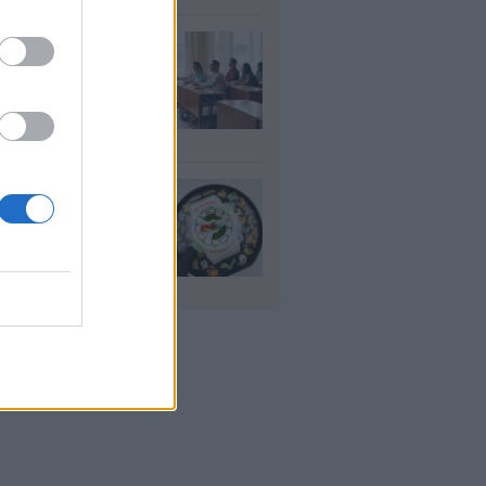
αιδευτικοί: Αύριο
8) ξεκινούν οι
ήσεις για 5.017
ιμους διορισμούς
υγ 2026
io: Το νέο G-
OCK Pokémon για
30 χρόνια του
nchise
υγ 2026