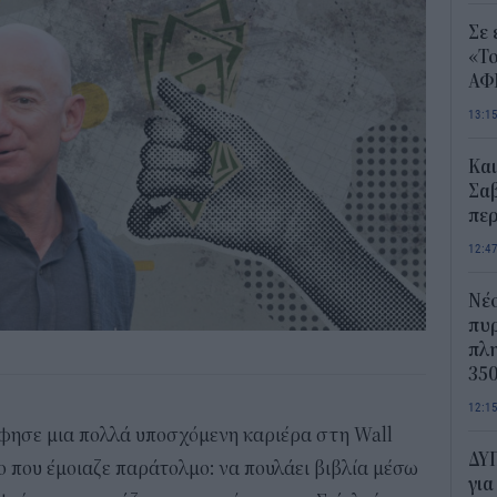
Σε 
«Το
ΑΦ
13:1
Και
Σαβ
περ
12:4
Νέο
πυρ
πλη
350
12:1
φησε μια πολλά υποσχόμενη καριέρα στη Wall
ΔΥΠ
ρο που έμοιαζε παράτολμο: να πουλάει βιβλία μέσω
για