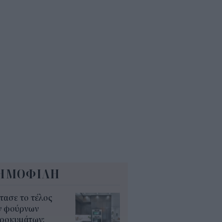
ΚΑ και ΟΠΕΚΑ: Ποιες δύο
αντικές πληρωμές γίνονται
ερα (7/8)
7
οίο με καθυστέρηση τον
απενταύγουστο: Πότε παίρνεις
σω χρήματα
5
ΗΜΟΦΙΛΗ
τασε το τέλος
ν φούρνων
κροκυμάτων;