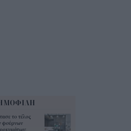
ώτα ολοκληρωμένα ψηφιακά
γαλεία στην Ευρώπη
7
ΕΚΕΠΕ: Άνοιξε η πλατφόρμα
 ΑΑΔΕ για ενισχύσεις de
imis ύψους 24,6 εκατ.
8
ΗΜΟΦΙΛΗ
τασε το τέλος
ν φούρνων
κροκυμάτων;