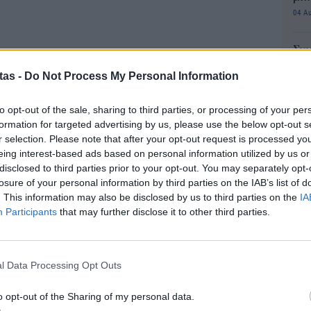
04 Α
Συν
αι και ο Peter Pagonis, έμπειρος σύμβουλος
μπο
tas -
Do Not Process My Personal Information
αν
 οποίος παρείχε οικονομικές συμβουλές στον
20.
ται επίσης ως ενάγων στην υπόθεση.
to opt-out of the sale, sharing to third parties, or processing of your per
πρέ
formation for targeted advertising by us, please use the below opt-out s
04 Α
r selection. Please note that after your opt-out request is processed y
eing interest-based ads based on personal information utilized by us or
Για
disclosed to third parties prior to your opt-out. You may separately opt-
φορ
losure of your personal information by third parties on the IAB’s list of
κά
. This information may also be disclosed by us to third parties on the
IA
06 Α
Participants
that may further disclose it to other third parties.
e-Ε
δικ
l Data Processing Opt Outs
πρ
ευ
o opt-out of the Sharing of my personal data.
04 Α