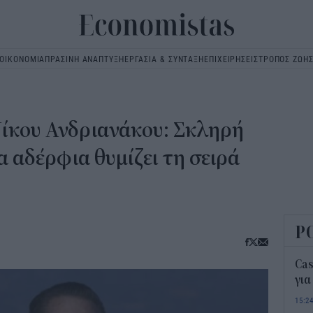
ΟΙΚΟΝΟΜΙΑ
ΠΡΑΣΙΝΗ ΑΝΑΠΤΥΞΗ
ΕΡΓΑΣΙΑ & ΣΥΝΤΑΞΗ
ΕΠΙΧΕΙΡΗΣΕΙΣ
ΤΡΟΠΟΣ ΖΩΗ
Main
navigation
Νίκου Ανδριανάκου: Σκληρή
 αδέρφια θυμίζει τη σειρά
Ρ
Ca
για
15:2