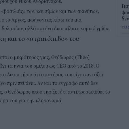
ριούχου Νίκου Ανδριανάκου.
Για
ι «βασιλιάς» των καυσίμων και των ακινήτων,
φως
δεν
ι στο Άργος, αφήνοντας πίσω του μια
13:1
δολαρίων, αλλά και ένα δυσεπίλυτο νομικό γρίφο.
η και το «στρατόπεδο» του
Τι 
διά
επ
εται ο μικρότερος γιος, Θεόδωρος (Theo)
12:2
βει τα ηνία του ομίλου ως CEO από το 2018. Ο
ο Δικαστήριο ότι ο πατέρας του είχε συντάξει
Παι
202
γο πριν πεθάνει. Αν και το έγγραφο αυτό δεν
προ
, ο Θεόδωρος υποστηρίζει ότι αντιπροσωπεύει το
vo
τέρα του για την κληρονομιά.
11:5
Χα
Έρ