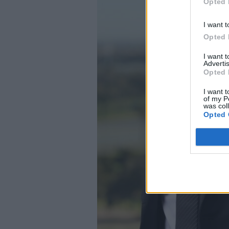
Opted 
I want t
Opted 
I want 
Advertis
Opted 
I want t
of my P
was col
Opted 