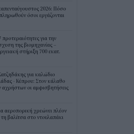
καπενταύγουστος 2026: Πόσο
πληρωθούν όσοι εργάζονται
4
7 προτεραιότητες για την
σχυση της βιομηχανίας –
ργειακή στήριξη 700 εκατ.
2
Χατζηδάκης για καλώδιο
άδας - Κύπρου: Στον κάλαθο
ν αχρήστων οι αμφισβητήσεις
1
α αεροπορική χρεώνει πλέον
 τη βαλίτσα στο ντουλαπάκι
5