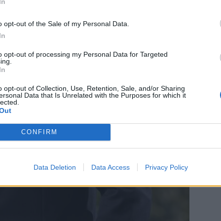
In
Εκπ
o opt-out of the Sale of my Personal Data.
(5/
In
αιτ
μόν
to opt-out of processing my Personal Data for Targeted
ing.
04 Α
In
Διο
o opt-out of Collection, Use, Retention, Sale, and/or Sharing
ersonal Data that Is Unrelated with the Purposes for which it
εκπ
lected.
Πότ
Out
ονό
πρέ
CONFIRM
οι 
06 Α
Data Deletion
Data Access
Privacy Policy