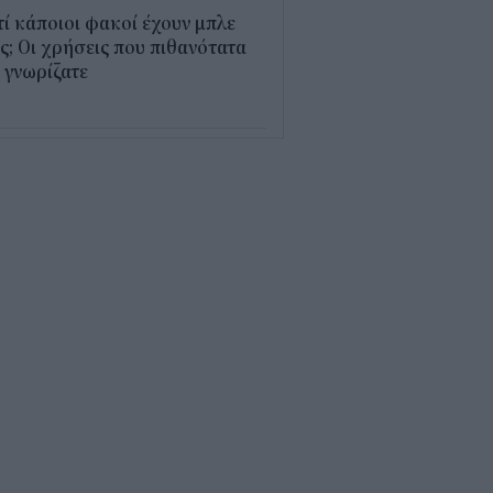
τί κάποιοι φακοί έχουν μπλε
; Οι χρήσεις που πιθανότατα
 γνωρίζατε
0
παθαίνει ο εγκέφαλος στο
στημα και γιατί ανησυχούν οι
ιστήμονες
5
δικοί σταθμοί ΕΣΠΑ 2026 -
7: Πότε αναμένονται τα
σωρινά αποτελέσματα για τα
ucher
0
ρδαλιάς: Με το Παρατηρητήριο
γων αποκτούμε ένα από τα