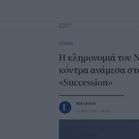
Main
navigation
STORIES
Η κληρονομιά του 
κόντρα ανάμεσα στα
«Succession»
NEWSROOM
10 Απρ 2026
09:00