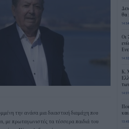
Δε
θα 
14:5
Οι 
ενί
Ενε
14:3
Κ. 
Ελλ
τω
14:0
Ποι
μμένη την ανάσα μια δικαστική διαμάχη που
και
ion, με πρωταγωνιστές τα τέσσερα παιδιά του
13:4