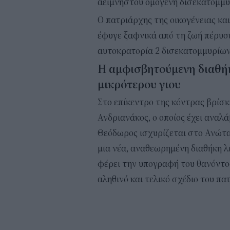
αείμνηστου ομογενή δισεκατομμυ
Ο πατριάρχης της οικογένειας κα
έφυγε ξαφνικά από τη ζωή πέρυσ
αυτοκρατορία 2 δισεκατομμυρίων 
Η αμφισβητούμενη διαθήκ
μικρότερου γιου
Στο επίκεντρο της κόντρας βρίσκ
Ανδριανάκος, ο οποίος έχει αναλά
Θεόδωρος ισχυρίζεται στο Ανώτατ
μια νέα, αναθεωρημένη διαθήκη λί
φέρει την υπογραφή του θανόντος
αληθινό και τελικό σχέδιο του πα