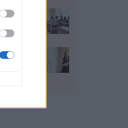
αιδευτικοί: Αύριο
8) ξεκινούν οι
ήσεις για 5.017
ιμους διορισμούς
υγ 2026
ρισμοί
αιδευτικών 2026:
ε βγαίνουν τα
ματα και τι
πει να προσέξουν
υποψήφιοι
υγ 2026