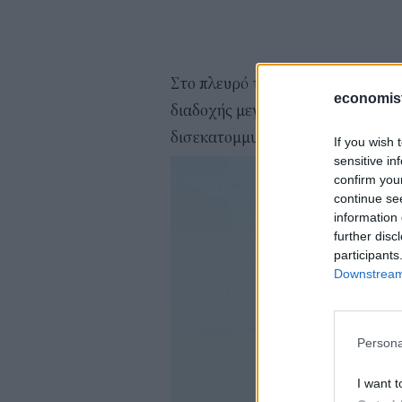
Στο πλευρό του Θεόδωρου βρίσκετ
economis
διαδοχής μεγάλων οικογενειών, ο
δισεκατομμυριούχο και εμφανίζε
If you wish 
sensitive in
confirm you
continue se
information 
further disc
participants
Downstream 
Persona
I want t