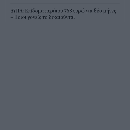
ΔΥΠΑ: Επίδομα περίπου 758 ευρώ για δύο μήνες
– Ποιοι γονείς το δικαιούνται
11:34
Ηλεκτρονικό "μάτι" σαρώνει τις παραλίες- Τι
έδειξαν οι έλεγχοι
11:09
Υπεγράφη το νέο Ειδικό Χωροταξικό για τον
Τουρισμό: Τι αλλάζει για ξενοδοχεία, νησιά και
επενδύσεις
10:56
Δημόσιο: Άκυρες από 1η Οκτωβρίου οι εγκύκλιοι
που δεν αναρτώνται online
10:35