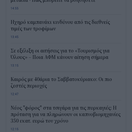
μέτωπα - Πώς μπορείτε να βοηθήσετε
14:55
Ηχηρό καμπανάκι κινδύνου από τις διεθνείς
τιμές των τροφίμων
13:45
Σε εξέλιξη οι αιτήσεις για το «Τουρισμός για
Όλους» – Ποια ΑΦΜ κάνουν αίτηση σήμερα
13:15
Καιρός με 40άρια το Σαββατοκύριακο: Οι πιο
ζεστές περιοχές
12:47
Νέος "φόρος" στα τσιγάρα για τις πυρκαγιές: Η
πρόταση για να πληρώνουν οι καπνοβιομηχανίες
350 εκατ. ευρώ τον χρόνο
12:15