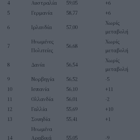
4
Αυστραλία
59,05
+6
5
Γερμανία
58,77
+6
Χωρίς
6
Ιρλανδία
57,00
μεταβολή
Ηνωμένες
Χωρίς
7
56,68
Πολιτείες
μεταβολή
Χωρίς
8
Δανία
56,54
μεταβολή
9
Νορβηγία
56,52
-5
10
Ισπανία
56,10
+11
11
Ολλανδία
56,01
-2
12
Γαλλία
55,69
+10
13
Σουηδία
55,41
+1
Ηνωμένα
14
Αραβικά
55,05
-9