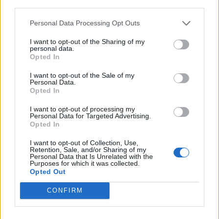
third parties.
μπορεί να αποκλείσει τη νόσο
Personal Data Processing Opt Outs
Η διάγνωση της νόσου Αλτσχάιμερ έχει ιδιαίτερη αξία, καθώς, με
την αύξηση του προσδόκιμου ζωής, αυξάνεται και το ποσοστό
I want to opt-out of the Sharing of my
των ατόμων που είναι επιρρεπή σε νευροεκφυλιστικές παθήσεις,
personal data.
ασκώντας αυξανόμενη πίεση στα συστήματα υγείας.
Opted In
NEWSROOM
/
22 Ιουν 2026
I want to opt-out of the Sale of my
Personal Data.
Opted In
I want to opt-out of processing my
Personal Data for Targeted Advertising.
Opted In
I want to opt-out of Collection, Use,
Retention, Sale, and/or Sharing of my
Personal Data that Is Unrelated with the
Purposes for which it was collected.
Opted Out
CONFIRM
STORIES
Πότε είναι η Πανσέληνος Ιουνίου και γιατί