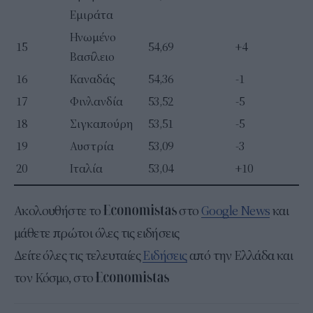
Εμιράτα
Ηνωμένο
15
54,69
+4
Βασίλειο
16
Καναδάς
54,36
-1
17
Φινλανδία
53,52
-5
18
Σιγκαπούρη
53,51
-5
19
Αυστρία
53,09
-3
20
Ιταλία
53,04
+10
Ακολουθήστε το
στο
Google News
και
μάθετε πρώτοι όλες τις ειδήσεις
Δείτε όλες τις τελευταίες
Ειδήσεις
από την Ελλάδα και
τον Κόσμο, στο