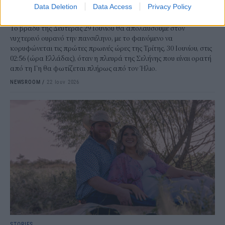
Data Deletion
Data Access
Privacy Policy
λέγεται «του Μελιού»
Το βράδυ της Δευτέρας 29 Ιουνίου θα απολαύσουμε στον
νυχτερινό ουρανό την πανσέληνο, με το φαινόμενο να
κορυφώνεται τις πρώτες πρωινές ώρες της Τρίτης, 30 Ιουνίου, στις
02:56 (ώρα Ελλάδας), όταν η πλευρά της Σελήνης που είναι ορατή
από τη Γη θα φωτίζεται πλήρως από τον Ήλιο.
NEWSROOM
/
22 Ιουν 2026
STORIES