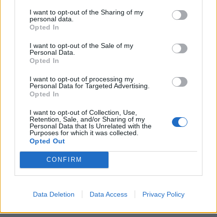
ζεστές περιοχές
I want to opt-out of the Sharing of my
personal data.
12:47
Opted In
Νέος "φόρος" στα τσιγάρα για τις πυρκαγιές: Η
I want to opt-out of the Sale of my
Personal Data.
πρόταση για να πληρώνουν οι καπνοβιομηχανίες
Opted In
350 εκατ. ευρώ τον χρόνο
12:15
I want to opt-out of processing my
Personal Data for Targeted Advertising.
Opted In
ΔΥΠΑ: Επίδομα περίπου 758 ευρώ για δύο μήνες
– Ποιοι γονείς το δικαιούνται
I want to opt-out of Collection, Use,
Retention, Sale, and/or Sharing of my
11:34
Personal Data that Is Unrelated with the
Purposes for which it was collected.
Opted Out
CONFIRM
Data Deletion
Data Access
Privacy Policy