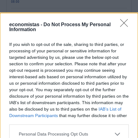
08:00
Τι λέει το βιβλίο που διαβάζεις το καλοκαίρι για
εσένα
economistas -
Do Not Process My Personal
Information
15:33
If you wish to opt-out of the sale, sharing to third parties, or
Humanity Greece: 24ωρη στήριξη στα πύρινα
processing of your personal or sensitive information for
μέτωπα - Πώς μπορείτε να βοηθήσετε
targeted advertising by us, please use the below opt-out
14:55
section to confirm your selection. Please note that after your
opt-out request is processed you may continue seeing
Ηχηρό καμπανάκι κινδύνου από τις διεθνείς
interest-based ads based on personal information utilized by
τιμές των τροφίμων
us or personal information disclosed to third parties prior to
your opt-out. You may separately opt-out of the further
13:45
disclosure of your personal information by third parties on the
IAB’s list of downstream participants. This information may
Σε εξέλιξη οι αιτήσεις για το «Τουρισμός για
also be disclosed by us to third parties on the
IAB’s List of
Όλους» – Ποια ΑΦΜ κάνουν αίτηση σήμερα
Downstream Participants
that may further disclose it to other
13:15
third parties.
Personal Data Processing Opt Outs
Καιρός με 40άρια το Σαββατοκύριακο: Οι πιο