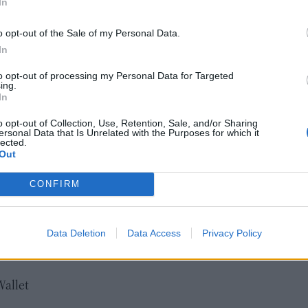
Εκπ
λαδή περισσότερα από 51 χιλιάδες εισιτήρια, ενώ
In
(5/
άνω από το 61% των εισιτηρίων διαρκείας που
αιτ
o opt-out of the Sale of my Personal Data.
4 χιλιάδες εισιτήρια.
μόν
In
04 Α
ερα απλός ο τρόπος με τον οποίο οι πολίτες
to opt-out of processing my Personal Data for Targeted
της εφαρμογής Gov.gr Wallet που έχουν στο
ing.
Διο
In
η προϋπόθεση είναι η εγγραφή τους στο Εθνικό
εκπ
Πότ
o opt-out of Collection, Use, Retention, Sale, and/or Sharing
στο emep.gov.gr πριν κατεβάσουν την εφαρμογή
ersonal Data that Is Unrelated with the Purposes for which it
ονό
lected.
ή το App Store. Αναλυτικά η διαδικασία
πρέ
Out
οι 
CONFIRM
06 Α
σιτήριο του αγώνα από τους παρόχους των
Data Deletion
Data Access
Privacy Policy
χωρίς καμία αλλαγή σε αυτή τη διαδικασία.
Wallet