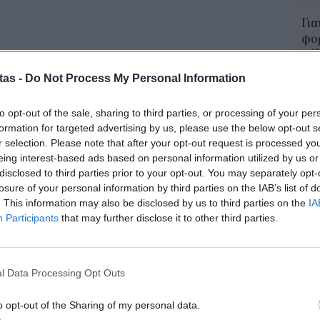
Για
φορ
κά
06 Α
tas -
Do Not Process My Personal Information
Συν
to opt-out of the sale, sharing to third parties, or processing of your per
μπο
formation for targeted advertising by us, please use the below opt-out s
αν
r selection. Please note that after your opt-out request is processed y
εισιτήρια διαρκείας θα ισχύει κανονικά ό,τι ισχύει
20.
eing interest-based ads based on personal information utilized by us or
ια τους φιλάθλους άνω των 67 ετών χωρίς
πρέ
disclosed to third parties prior to your opt-out. You may separately opt-
ή διαδικασία προκειμένου η ταυτοποίηση να
losure of your personal information by third parties on the IAB’s list of
04 Α
. This information may also be disclosed by us to third parties on the
IA
Participants
that may further disclose it to other third parties.
e-Ε
οιχεία του υπουργείου Ψηφιακής Διακυβέρνησης,
δικ
πρ
α προστέθηκαν περισσότερα από 57 χιλιάδες
ευ
l Data Processing Opt Outs
κείας στο ψηφιακό πορτοφόλι των φιλάθλων.
04 Α
υτοποιηθεί μέσω του Gov.gr Wallet πάνω από το
o opt-out of the Sharing of my personal data.