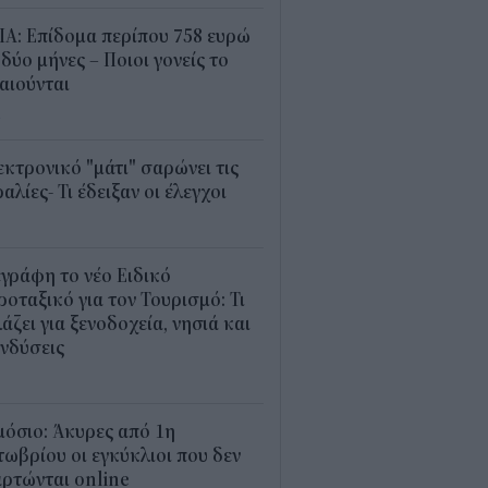
Α: Επίδομα περίπου 758 ευρώ
 δύο μήνες – Ποιοι γονείς το
αιούνται
4
κτρονικό "μάτι" σαρώνει τις
αλίες- Τι έδειξαν οι έλεγχοι
9
γράφη το νέο Ειδικό
οταξικό για τον Τουρισμό: Τι
άζει για ξενοδοχεία, νησιά και
νδύσεις
6
όσιο: Άκυρες από 1η
ωβρίου οι εγκύκλιοι που δεν
ρτώνται online