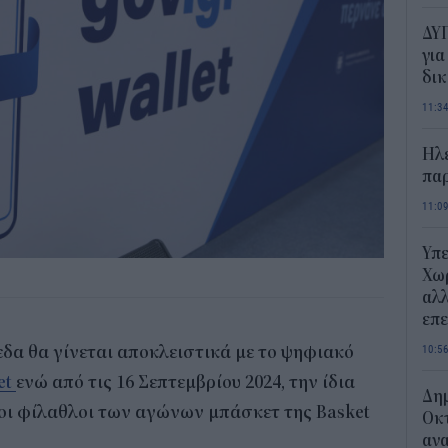
ΔΥΠ
για
δικ
11:3
Ηλε
παρ
11:0
Υπε
Χωρ
αλλ
επε
10:5
δα θα γίνεται αποκλειστικά με το ψηφιακό
et
ενώ από τις 16 Σεπτεμβρίου 2024, την ίδια
Δημ
 οι φίλαθλοι των αγώνων μπάσκετ της Basket
Οκτ
ανα