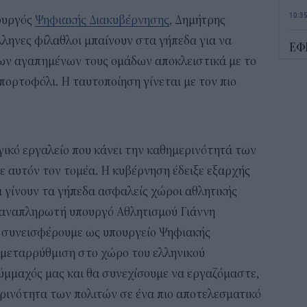
10:3
ουργός
Ψηφιακής Διακυβέρνησης
, Δημήτρης
ληνες φίλαθλοι μπαίνουν στα γήπεδα για να
ΕΦ
ων αγαπημένων τους ομάδων αποκλειστικά με το
σημ
σήμ
πορτοφόλι. Η ταυτοποίηση γίνεται με τον πιο
10:1
Πλ
Δεκ
ογικό εργαλείο που κάνει την καθημερινότητά των
πί
σε αυτόν τον τομέα. Η κυβέρνηση έδειξε εξαρχής
09:4
 γίνουν τα γήπεδα ασφαλείς χώροι αθλητικής
ν αναπληρωτή υπουργό Αθλητισμού Γιάννη
Συν
διπ
 συνεισφέρουμε ως υπουργείο Ψηφιακής
09:1
 μεταρρύθμιση στο χώρο του ελληνικού
σύμμαχός μας και θα συνεχίσουμε να εργαζόμαστε,
Ρεύ
ρινότητα των πολιτών σε ένα πιο αποτελεσματικό
αλλ