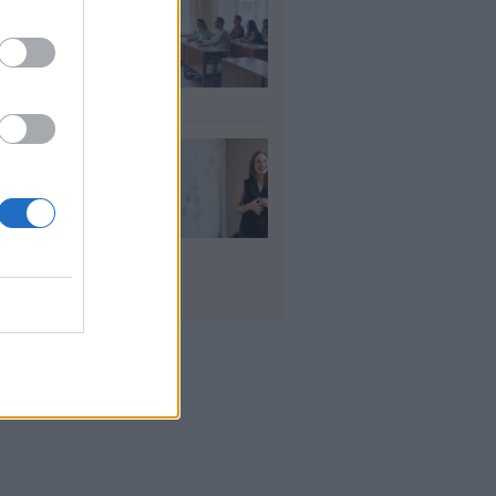
αιδευτικοί: Αύριο
8) ξεκινούν οι
ήσεις για 5.017
ιμους διορισμούς
υγ 2026
ρισμοί
αιδευτικών 2026:
ε βγαίνουν τα
ματα και τι
πει να προσέξουν
υποψήφιοι
υγ 2026