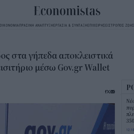
ΟΙΚΟΝΟΜΙΑ
ΠΡΑΣΙΝΗ ΑΝΑΠΤΥΞΗ
ΕΡΓΑΣΙΑ & ΣΥΝΤΑΞΗ
ΕΠΙΧΕΙΡΗΣΕΙΣ
ΤΡΟΠΟΣ ΖΩΗ
Main
navigation
δος στα γήπεδα αποκλειστικά
εισιτήριο μέσω Gov.gr Wallet
Ρ
Νέο
πυρ
πλη
350
12:1