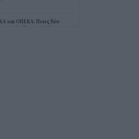
5
ΚΑ και ΟΠΕΚΑ: Ποιες δύο
αντικές πληρωμές γίνονται
ερα (7/8)
7
οίο με καθυστέρηση τον
απενταύγουστο: Πότε παίρνεις
σω χρήματα
5
τάξεις χηρείας: Ποιοι θα δουν
λάσιο ποσό τέλος Αυγούστου
4
μα: Πότε θα μπλοκάρει η
αγή παρόχου – Τι αλλάζει για