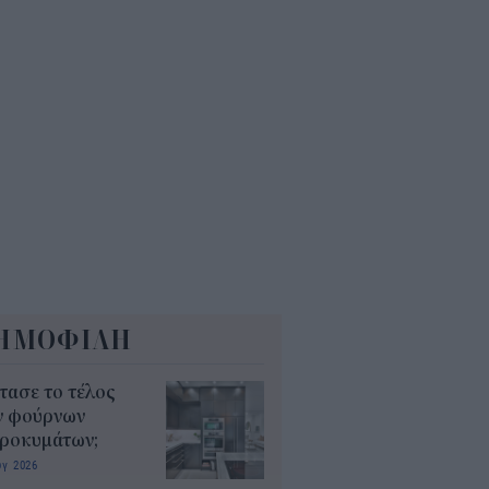
υς έχουν χρέη
4
ευρικότητα στον Περσικό και
 διεθνείς αγορές κρατά ψηλά τις
ές των καυσίμων
2
ΗΜΟΦΙΛΗ
τασε το τέλος
ν φούρνων
κροκυμάτων;
υγ 2026