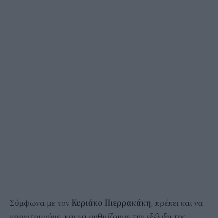
Σύμφωνα με τον
Κυριάκο Πιερρακάκη
, πρέπει και να
καινοτομούμε, και να ρυθμίζουμε την εξέλιξη της