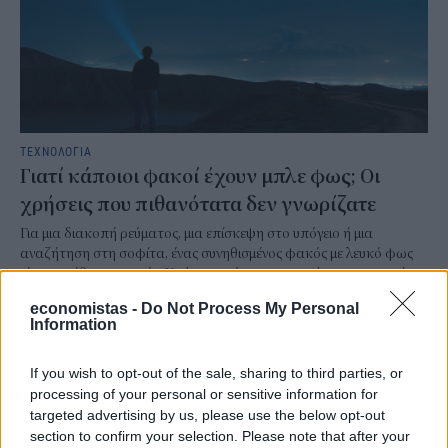
ΤΕΧΝΟΛΟΓΙΑ
Γιατί κάποιοι φακοί έχουν μπλε φως; Οι
χρήσεις που πιθανότατα δεν γνωρίζατε
Για μια διακοπή ρεύματος, μια επίσκεψη στο υπόγειο ή μια
αναζήτηση στη σοφίτα, ένας συνηθισμένος φακός με λευκό φως
είναι συνήθως αρκετός. Υπάρχουν, όμως, περιπτώσεις στις οποίες
ένα έντονο λευκό φως όχι μόνο δεν βοηθά, αλλά μπορεί να
economistas -
Do Not Process My Personal
δυσκολέψει τον χρήστη. Εκεί βρίσκουν εφαρμογή οι φακοί με μπλε
Information
φως.
NEWSROOM
/
06 Αυγ 2026
If you wish to opt-out of the sale, sharing to third parties, or
processing of your personal or sensitive information for
targeted advertising by us, please use the below opt-out
section to confirm your selection. Please note that after your