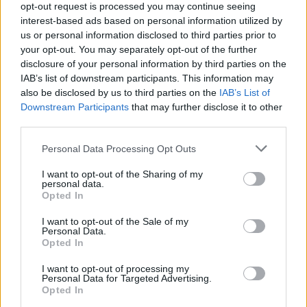
opt-out request is processed you may continue seeing
interest-based ads based on personal information utilized by
us or personal information disclosed to third parties prior to
your opt-out. You may separately opt-out of the further
disclosure of your personal information by third parties on the
IAB’s list of downstream participants. This information may
also be disclosed by us to third parties on the
IAB’s List of
Downstream Participants
that may further disclose it to other
third parties.
ΤΕΧΝΟΛΟΓΙΑ
10 κόλπα που πρέπει να ξέρουν όσοι έχουν
Personal Data Processing Opt Outs
Samsung Galaxy
I want to opt-out of the Sharing of my
personal data.
Εάν έχετε Samsung Galaxy κινητό, ήρθε η ώρα να ανακαλύψετε
Opted In
μια σειρά από λειτουργίες που δεν θα βρείτε σε άλλες Android
συσκευές, από τα εφέ φωτισμού για τις ειδοποιήσεις μέχρι και ένα
I want to opt-out of the Sale of my
Personal Data.
κρυφό μενού Wi-Fi.
Opted In
NEWSROOM
/
05 Αυγ 2026
I want to opt-out of processing my
Personal Data for Targeted Advertising.
Opted In