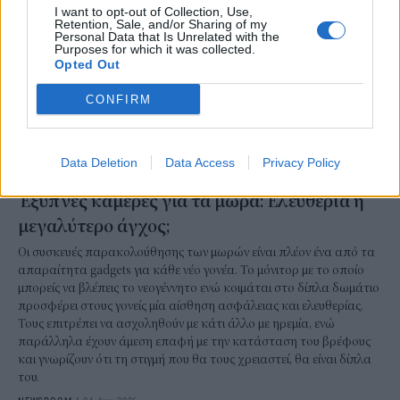
I want to opt-out of Collection, Use,
Retention, Sale, and/or Sharing of my
Personal Data that Is Unrelated with the
Purposes for which it was collected.
Opted Out
CONFIRM
Data Deletion
Data Access
Privacy Policy
ΤΕΧΝΟΛΟΓΙΑ
Έξυπνες κάμερες για τα μωρά: Ελευθερία ή
μεγαλύτερο άγχος;
Οι συσκευές παρακολούθησης των μωρών είναι πλέον ένα από τα
απαραίτητα gadgets για κάθε νέο γονέα. Το μόνιτορ με το οποίο
μπορείς να βλέπεις το νεογέννητο ενώ κοιμάται στο δίπλα δωμάτιο
προσφέρει στους γονείς μία αίσθηση ασφάλειας και ελευθερίας.
Τους επιτρέπει να ασχοληθούν με κάτι άλλο με ηρεμία, ενώ
παράλληλα έχουν άμεση επαφή με την κατάσταση του βρέφους
και γνωρίζουν ότι τη στιγμή που θα τους χρειαστεί, θα είναι δίπλα
του.