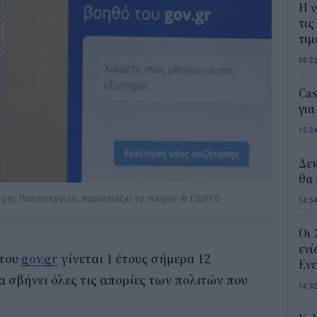
Η ν
τις
τιμ
08:2
Ca
για
15:2
Δε
θα 
τρης Παπαστεργίου, παρουσιάζει το mAigov © ΓΙΩΡΓΟ
14:5
Οι 
ενί
 του
gov.gr
γίνεται 1 έτους σήμερα 12
Ενε
α σβήνει όλες τις απορίες των πολιτών που
14:3