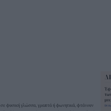
Παι
202
προ
vo
11:5
Δ
Έφ
τω
μι
σε φυσική γλώσσα, γραπτά ή φωνητικά, φτάνουν
04 Α