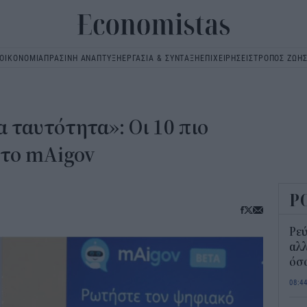
ΟΙΚΟΝΟΜΙΑ
ΠΡΑΣΙΝΗ ΑΝΑΠΤΥΞΗ
ΕΡΓΑΣΙΑ & ΣΥΝΤΑΞΗ
ΕΠΙΧΕΙΡΗΣΕΙΣ
ΤΡΟΠΟΣ ΖΩΗ
Main
navigation
 ταυτότητα»: Οι 10 πιο
στο mAigov
Ρ
Ρεύ
αλλ
όσο
08:4