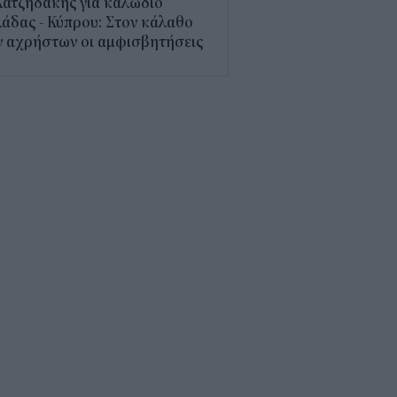
Χατζηδάκης για καλώδιο
άδας - Κύπρου: Στον κάλαθο
ν αχρήστων οι αμφισβητήσεις
1
α αεροπορική χρεώνει πλέον
 τη βαλίτσα στο ντουλαπάκι
5
τί κάποιοι φακοί έχουν μπλε
; Οι χρήσεις που πιθανότατα
 γνωρίζατε
0
παθαίνει ο εγκέφαλος στο
στημα και γιατί ανησυχούν οι
ιστήμονες
5