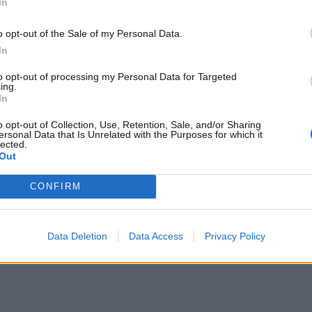
Εκπ
In
(5/
μά την πρώτη εφαρμογή ΤΝ και αυτό μας γεμίζει
αιτ
o opt-out of the Sale of my Personal Data.
να υλοποιούμε την ευρύτερη στρατηγική μας για
μόν
In
ρινότητα και καθιστώντας το κράτος πιο
04 Α
to opt-out of processing my Personal Data for Targeted
 mAigov συνέπεσαν με μια ευχάριστη είδηση για
ing.
Διο
In
ς εγκρίθηκε η πρότασή μας για τη δημιουργία Ai
εκπ
Πότ
o opt-out of Collection, Use, Retention, Sale, and/or Sharing
ersonal Data that Is Unrelated with the Purposes for which it
ονό
lected.
πρέ
Out
οι 
CONFIRM
06 Α
Data Deletion
Data Access
Privacy Policy