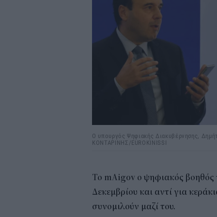
Ο υπουργός Ψηφιακής Διακυβέρνησης, Δημή
ΚΟΝΤΑΡΙΝΗΣ/EUROKINISSI
Το mAigov ο ψηφιακός βοηθός
Δεκεμβρίου και αντί για κεράκι
συνομιλούν μαζί του.