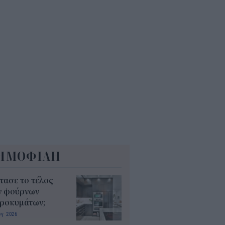
δικοί σταθμοί ΕΣΠΑ 2026 -
7: Πότε αναμένονται τα
σωρινά αποτελέσματα για τα
ucher
0
ΗΜΟΦΙΛΗ
τασε το τέλος
ν φούρνων
κροκυμάτων;
υγ 2026