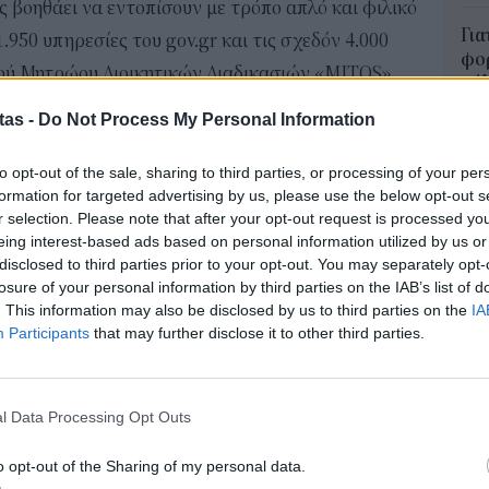
ς βοηθάει να εντοπίσουν με τρόπο απλό και φιλικό
Για
950 υπηρεσίες του gov.gr και τις σχεδόν 4.000
φορ
ικού Μητρώου Διοικητικών Διαδικασιών «MITOS».
κά
ς λειτουργίας του mAigov ανέρχονται στα
06 Α
tas -
Do Not Process My Personal Information
μάτων ανά ημέρα να είναι 5.500.
Συν
to opt-out of the sale, sharing to third parties, or processing of your per
πό τις 7 το πρωί έως τις 11 το βράδυ, ωστόσο
μπο
formation for targeted advertising by us, please use the below opt-out s
με μεγαλύτερη επισκεψιμότητα από τις 10 το πρωί
αν
r selection. Please note that after your opt-out request is processed y
20.
eing interest-based ads based on personal information utilized by us or
πρέ
disclosed to third parties prior to your opt-out. You may separately opt-
πουργός Ψηφιακής Διακυβέρνησης,
Δημήτρης
losure of your personal information by third parties on the IAB’s list of
04 Α
. This information may also be disclosed by us to third parties on the
IA
 Ψηφιακού Βοηθού mAigov γιορτάζουμε και τη
Participants
that may further disclose it to other third parties.
e-Ε
υστηματικής χρήσης της Τεχνητής Νοημοσύνης
δικ
gov μέσα σε μόλις έναν χρόνο απάντησε σε
πρ
ματα πολιτών, έγινε πολύγλωσσο, απέκτησε
ευ
l Data Processing Opt Outs
04 Α
μαντικό όμως, είναι ότι αποτελεί πλέον μέρος της
o opt-out of the Sharing of my personal data.