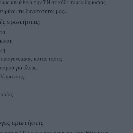
ουμε υπεύθυνα την ΤΝ σε κάθε τομέα δημόσιας
ιευρύνει τις δυνατότητες μας».
νές ερωτήσεις:
ητα
άφιση
ση
 οικογενειακης καταστασης
ρισμού για όλους;
 θέρμανσης;
ορίας
εργες ερωτήσεις