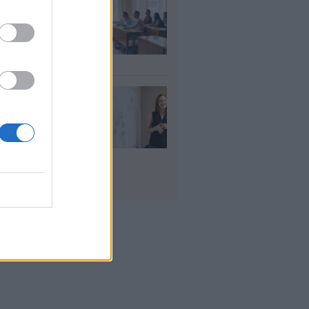
αιδευτικοί: Αύριο
8) ξεκινούν οι
ήσεις για 5.017
ιμους διορισμούς
υγ 2026
ρισμοί
αιδευτικών 2026:
ε βγαίνουν τα
ματα και τι
πει να προσέξουν
υποψήφιοι
υγ 2026