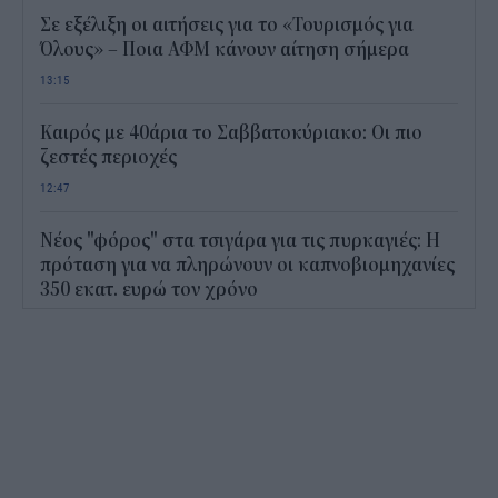
Σε εξέλιξη οι αιτήσεις για το «Τουρισμός για
Όλους» – Ποια ΑΦΜ κάνουν αίτηση σήμερα
13:15
Καιρός με 40άρια το Σαββατοκύριακο: Οι πιο
ζεστές περιοχές
12:47
Νέος "φόρος" στα τσιγάρα για τις πυρκαγιές: Η
πρόταση για να πληρώνουν οι καπνοβιομηχανίες
350 εκατ. ευρώ τον χρόνο
12:15
ΔΥΠΑ: Επίδομα περίπου 758 ευρώ για δύο μήνες
– Ποιοι γονείς το δικαιούνται
11:34
Ηλεκτρονικό "μάτι" σαρώνει τις παραλίες- Τι