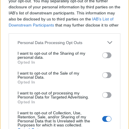
your opt-out. You may separately opt-out of the further
disclosure of your personal information by third parties on the
IAB’s list of downstream participants. This information may
also be disclosed by us to third parties on the
IAB’s List of
Downstream Participants
that may further disclose it to other
third parties.
ΤΕΧΝΟΛΟΓΙΑ
Personal Data Processing Opt Outs
Πώς η AI φέρνει μισθούς άνω των 100.000
δολαρίων σε υδραυλικούς και
I want to opt-out of the Sharing of my
personal data.
ηλεκτρολόγους
Opted In
Μπορεί η τεχνητή νοημοσύνη να απειλεί χιλιάδες παραδοσιακές
I want to opt-out of the Sale of my
θέσεις εργασίας γραφείου, παράλληλα όμως δημιουργεί ένα νέο
Personal Data.
κύμα επαγγελματικών ευκαιριών για ηλεκτρολόγους, υδραυλικούς,
Opted In
οικοδόμους και εργαζομένους στη χαλυβουργία, με τις ετήσιες
αποδοχές σε αρκετές περιπτώσεις να ξεπερνούν τα 100.000
I want to opt-out of processing my
Personal Data for Targeted Advertising.
δολάρια.
Opted In
NEWSROOM
/
04 Αυγ 2026
I want to opt-out of Collection, Use,
Retention, Sale, and/or Sharing of my
Personal Data that Is Unrelated with the
Purposes for which it was collected.