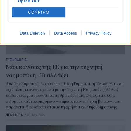
Opted Out
CONFIRM
Data Deletion
Data Access
Privacy Policy
ΤΕΧΝΟΛΟΓΙΑ
Νέοι κανόνες της ΕΕ για την τεχνητή
νοημοσύνη - Τι αλλάζει
Από την Κυριακή 2 Αυγούστου 2026, η Ευρωπαϊκή Ένωση θέτει σε
ισχύ νέους κανόνες σχετικά με την Τεχνητή Νοημοσύνη (AI Act),
καθώς ενεργοποιούνται τα άρθρα περί διαφάνειας, τα οποία
αφορούν κάθε περιεχόμενο —κείμενο, εικόνα, ήχο ή βίντεο— που
παράγεται ή τροποποιείται με τη χρήση τεχνητής νοημοσύνης.
NEWSROOM
/
03 Αυγ 2026