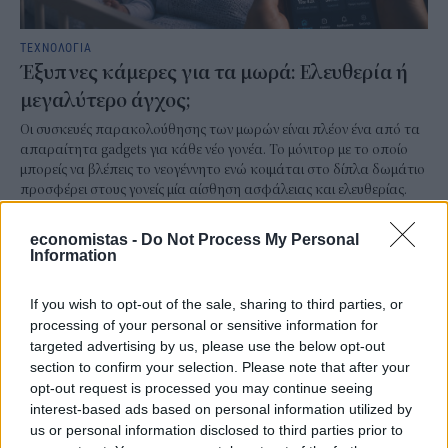
ΤΕΧΝΟΛΟΓΙΑ
Έξυπνες κάμερες για τα μωρά: Ελευθερία ή
μεγαλύτερο άγχος;
Οι συσκευές παρακολούθησης των μωρών είναι πλέον ένα από τα
απαραίτητα gadgets για κάθε νέο γονέα. Το μόνιτορ με το οποίο
μπορείς να βλέπεις το νεογέννητο ενώ κοιμάται στο δίπλα δωμάτιο
προσφέρει στους γονείς μία αίσθηση ασφάλειας και ελευθερίας.
Τους επιτρέπει να ασχοληθούν με κάτι άλλο με ηρεμία, ενώ
παράλληλα έχουν άμεση επαφή με την κατάσταση του βρέφους
economistas -
Do Not Process My Personal
και γνωρίζουν ότι τη στιγμή που θα τους χρειαστεί, θα είναι δίπλα
Information
του.
NEWSROOM
/
04 Αυγ 2026
If you wish to opt-out of the sale, sharing to third parties, or
processing of your personal or sensitive information for
targeted advertising by us, please use the below opt-out
section to confirm your selection. Please note that after your
opt-out request is processed you may continue seeing
interest-based ads based on personal information utilized by
us or personal information disclosed to third parties prior to