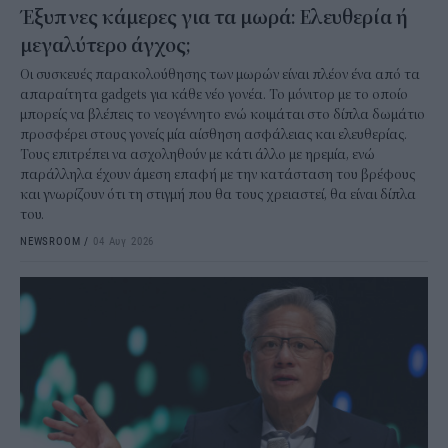
Έξυπνες κάμερες για τα μωρά: Ελευθερία ή
μεγαλύτερο άγχος;
Οι συσκευές παρακολούθησης των μωρών είναι πλέον ένα από τα
απαραίτητα gadgets για κάθε νέο γονέα. Το μόνιτορ με το οποίο
μπορείς να βλέπεις το νεογέννητο ενώ κοιμάται στο δίπλα δωμάτιο
προσφέρει στους γονείς μία αίσθηση ασφάλειας και ελευθερίας.
Τους επιτρέπει να ασχοληθούν με κάτι άλλο με ηρεμία, ενώ
παράλληλα έχουν άμεση επαφή με την κατάσταση του βρέφους
και γνωρίζουν ότι τη στιγμή που θα τους χρειαστεί, θα είναι δίπλα
του.
NEWSROOM
/
04 Αυγ 2026