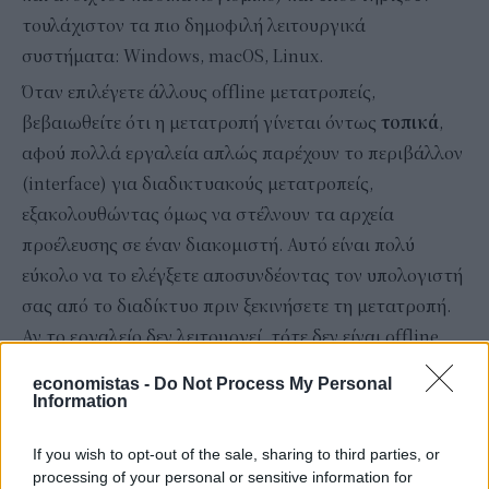
τουλάχιστον τα πιο δημοφιλή λειτουργικά
συστήματα: Windows, macOS, Linux.
Όταν επιλέγετε άλλους offline μετατροπείς,
βεβαιωθείτε ότι η μετατροπή γίνεται όντως
τοπικά
,
αφού πολλά εργαλεία απλώς παρέχουν το περιβάλλον
(interface) για διαδικτυακούς μετατροπείς,
εξακολουθώντας όμως να στέλνουν τα αρχεία
προέλευσης σε έναν διακομιστή. Αυτό είναι πολύ
εύκολο να το ελέγξετε αποσυνδέοντας τον υπολογιστή
σας από το διαδίκτυο πριν ξεκινήσετε τη μετατροπή.
Αν το εργαλείο δεν λειτουργεί, τότε δεν είναι offline
μετατροπέας.
economistas -
Do Not Process My Personal
Information
If you wish to opt-out of the sale, sharing to third parties, or
processing of your personal or sensitive information for