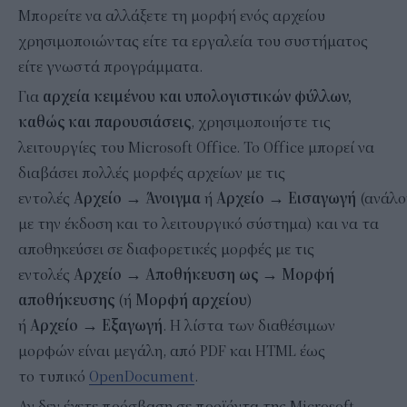
Μπορείτε να αλλάξετε τη μορφή ενός αρχείου
χρησιμοποιώντας είτε τα εργαλεία του συστήματος
είτε γνωστά προγράμματα.
Για
αρχεία κειμένου και υπολογιστικών φύλλων,
καθώς και παρουσιάσεις
, χρησιμοποιήστε τις
λειτουργίες του Microsoft Office. Το Office μπορεί να
διαβάσει πολλές μορφές αρχείων με τις
εντολές
Αρχείο
→
Άνοιγμα
ή
Αρχείο
→
Εισαγωγή
(ανάλο
με την έκδοση και το λειτουργικό σύστημα) και να τα
αποθηκεύσει σε διαφορετικές μορφές με τις
εντολές
Αρχείο
→
Αποθήκευση ως
→
Μορφή
αποθήκευσης
(ή
Μορφή αρχείου
)
ή
Αρχείο
→
Εξαγωγή
. Η λίστα των διαθέσιμων
μορφών είναι μεγάλη, από PDF και HTML έως
το τυπικό
OpenDocument
.
Αν δεν έχετε πρόσβαση σε προϊόντα της Microsoft,