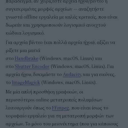
παράδειγμα, αν χειρίζεστε αρχεία ήχου/βίντεο ή
συγκεκριμένες μορφές αρχείων — αναζητήστε
γνωστά offline εργαλεία με καλές κριτικές, που είναι
δωρεάν και χρησιμοποιούν λογισμικό ανοιχτού
κώδικα λογισμικό.
Για αρχεία βίντεο (και πολλά αρχεία ήχου), αξίζει να
ρίξετε μια ματιά
στο
Handbrake
(Windows, macOS, Linux) και
στο
Shutter Encoder
(Windows, macOS, Linux). Για
αρχεία ήχου, δοκιμάστε το
Audacity
, και για εικόνες,
το
ImageMagick
(Windows, macOS, Linux).
Με μία απλή προσθήκη γραφικών, οι
περισσότεροι online μετατροπείς πολυμέσων
λειτουργούν όπως το
FFmpeg
, που είναι ίσως το
κορυφαίο εργαλείο για τη μετατροπή μορφών των
αρχείων. Το μόνο του μειονέκτημα (που για κάποιους