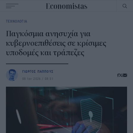
Main
ΤΕΧΝΟΛΟΓΙΑ
navigation
Παγκόσμια ανησυχία για
κυβερνοεπιθέσεις σε κρίσιμες
υποδομές και τράπεζες
ΓΙΩΡΓΟΣ ΠΑΠΠΟΥΣ
08 Ιαν 2026
08:31