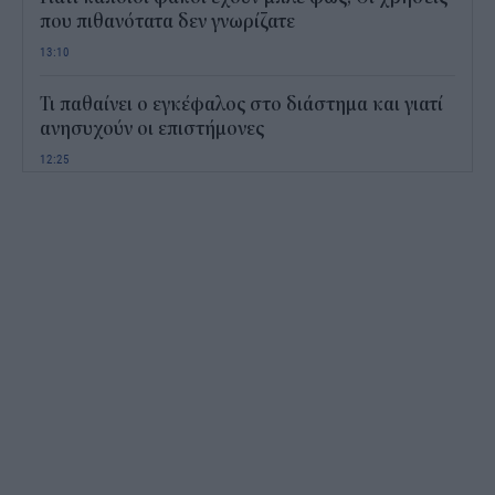
που πιθανότατα δεν γνωρίζατε
13:10
Τι παθαίνει ο εγκέφαλος στο διάστημα και γιατί
ανησυχούν οι επιστήμονες
12:25
Παιδικοί σταθμοί ΕΣΠΑ 2026 - 2027: Πότε
αναμένονται τα προσωρινά αποτελέσματα για τα
voucher
11:50
Χαρδαλιάς: Με το Παρατηρητήριο Έργων
αποκτούμε ένα από τα πρώτα ολοκληρωμένα
ψηφιακά εργαλεία στην Ευρώπη
11:27
ΟΠΕΚΕΠΕ: Άνοιξε η πλατφόρμα της ΑΑΔΕ για