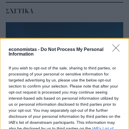
ΣΧΕΤΙΚΑ
economistas -
Do Not Process My Personal
Information
If you wish to opt-out of the sale, sharing to third parties, or
processing of your personal or sensitive information for
targeted advertising by us, please use the below opt-out
section to confirm your selection. Please note that after your
opt-out request is processed you may continue seeing
ΤΕΧΝΟΛΟΓΙΑ
interest-based ads based on personal information utilized by
Γιατί κάποιοι φακοί έχουν μπλε φως; Οι
us or personal information disclosed to third parties prior to
χρήσεις που πιθανότατα δεν γνωρίζατε
your opt-out. You may separately opt-out of the further
disclosure of your personal information by third parties on the
Για μια διακοπή ρεύματος, μια επίσκεψη στο υπόγειο ή μια
IAB’s list of downstream participants. This information may
αναζήτηση στη σοφίτα, ένας συνηθισμένος φακός με λευκό φως
also be disclosed by us to third parties on the
IAB’s List of
είναι συνήθως αρκετός. Υπάρχουν, όμως, περιπτώσεις στις οποίες