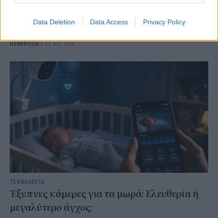
Εάν έχετε Samsung Galaxy κινητό, ήρθε η ώρα να ανακαλύψετε
μια σειρά από λειτουργίες που δεν θα βρείτε σε άλλες Android
συσκευές, από τα εφέ φωτισμού για τις ειδοποιήσεις μέχρι και ένα
Data Deletion
Data Access
Privacy Policy
κρυφό μενού Wi-Fi.
NEWSROOM
/
05 Αυγ 2026
ΤΕΧΝΟΛΟΓΙΑ
Έξυπνες κάμερες για τα μωρά: Ελευθερία ή
μεγαλύτερο άγχος;