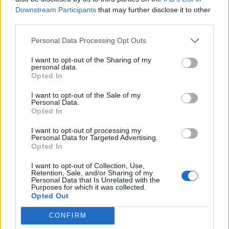
ένα έντονο λευκό φως όχι μόνο δεν βοηθά, αλλά μπορεί να
Downstream Participants
that may further disclose it to other
δυσκολέψει τον χρήστη. Εκεί βρίσκουν εφαρμογή οι φακοί με μπλε
third parties.
φως.
Personal Data Processing Opt Outs
NEWSROOM
/
06 Αυγ 2026
I want to opt-out of the Sharing of my
personal data.
Opted In
I want to opt-out of the Sale of my
Personal Data.
Opted In
I want to opt-out of processing my
Personal Data for Targeted Advertising.
Opted In
I want to opt-out of Collection, Use,
Retention, Sale, and/or Sharing of my
Personal Data that Is Unrelated with the
Purposes for which it was collected.
ΤΕΧΝΟΛΟΓΙΑ
Opted Out
10 κόλπα που πρέπει να ξέρουν όσοι έχουν
Samsung Galaxy
CONFIRM