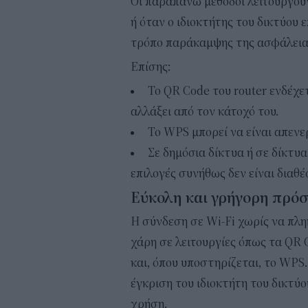
Οι παραπάνω μέθοδοι λειτουργού
ή όταν ο ιδιοκτήτης του δικτύου 
τρόπο παράκαμψης της ασφάλειας 
Επίσης:
Το QR Code του router ενδέχετ
αλλάξει από τον κάτοχό του.
Το WPS μπορεί να είναι απενε
Σε δημόσια δίκτυα ή σε δίκτυ
επιλογές συνήθως δεν είναι διαθέ
Εύκολη και γρήγορη πρό
Η σύνδεση σε Wi-Fi χωρίς να πλη
χάρη σε λειτουργίες όπως τα QR 
και, όπου υποστηρίζεται, το WPS
έγκριση του ιδιοκτήτη του δικτύο
χρήση.