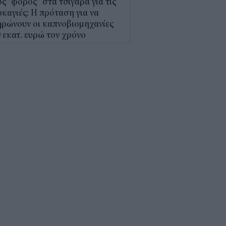
ς "φόρος" στα τσιγάρα για τις
καγιές: Η πρόταση για να
ρώνουν οι καπνοβιομηχανίες
 εκατ. ευρώ τον χρόνο
5
Α: Επίδομα περίπου 758 ευρώ
 δύο μήνες – Ποιοι γονείς το
αιούνται
4
κτρονικό "μάτι" σαρώνει τις
αλίες- Τι έδειξαν οι έλεγχοι
9
γράφη το νέο Ειδικό
οταξικό για τον Τουρισμό: Τι
άζει για ξενοδοχεία, νησιά και
νδύσεις