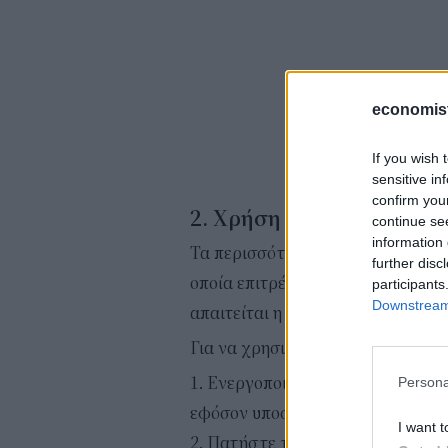
economis
If you wish 
sensitive in
confirm you
2. Χρήση της λειτουργία
continue se
information 
Τα περισσότερα router διαθέτουν 
further disc
οποία επιτρέπει τη σύνδεση νέων
participants
Downstream 
απαιτείται η εισαγωγή του κωδικο
Για να χρησιμοποιηθεί:
Ενεργοποιήστε τη λειτουργία W
Persona
εφόσον υποστηρίζεται.
I want t
Πατήστε το φυσικό κουμπί WPS