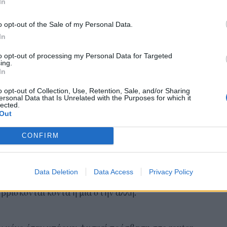
In
Δη
μέχρι να ολοκληρωθεί η σύνδεση.
πρ
o opt-out of the Sale of my Personal Data.
05 Α
 κατασκευαστές έχουν αφαιρέσει ή
In
υς ασφαλείας, επομένως δεν είναι διαθέσιμο σε
Συν
to opt-out of processing my Personal Data for Targeted
Ποι
ing.
In
διπ
ό άλλη συσκευή
Αυ
o opt-out of Collection, Use, Retention, Sale, and/or Sharing
ος στο δίκτυο Wi-Fi, μπορεί να μοιραστεί την
07 Α
ersonal Data that Is Unrelated with the Purposes for which it
lected.
ον κωδικό.
Out
Το
 η επιλογή δημιουργίας QR Code μέσα από τις
κόλ
CONFIRM
εμφ
ί ο ενδιαφερόμενος να σκανάρει ώστε να συνδεθεί
ενν
βα
Data Deletion
Data Access
Privacy Policy
χρήση του κωδικού γίνεται αυτόματα μεταξύ
05 Α
βρίσκονται κοντά η μία στην άλλη.