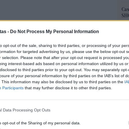
Cas
SH
τα 
fra
tas -
Do Not Process My Personal Information
06 Α
to opt-out of the sale, sharing to third parties, or processing of your per
Διο
formation for targeted advertising by us, please use the below opt-out s
εκπ
r selection. Please note that after your opt-out request is processed y
Πότ
ς WPS
eing interest-based ads based on personal information utilized by us or
ονό
disclosed to third parties prior to your opt-out. You may separately opt-
τη λειτουργία WPS (Wi-Fi Protected Setup), η
πρέ
losure of your personal information by third parties on the IAB’s list of
οι 
 συσκευών σε ασύρματο Wi-Fi, χωρίς να
. This information may also be disclosed by us to third parties on the
IA
06 Α
Participants
that may further disclose it to other third parties.
ύ.
ΑΣ
Τελ
PS από τις ρυθμίσεις Wi-Fi της συσκευής σας,
l Data Processing Opt Outs
315
προ
o opt-out of the Sharing of my personal data.
φορ
 στο router.