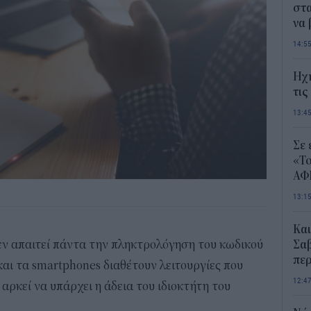
στα
να
14:5
Ηχ
τις
13:4
Σε 
«Το
ΑΦ
13:1
Και
ν απαιτεί πάντα την πληκτρολόγηση του κωδικού
Σαβ
περ
αι τα smartphones διαθέτουν λειτουργίες που
12:4
αρκεί να υπάρχει η άδεια του ιδιοκτήτη του