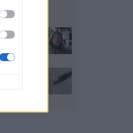
μοσίου ζητούν
οσωπικό
υγ 2026
τάξεις χηρείας:
οι θα δουν
λάσιο ποσό τέλος
γούστου
υγ 2026
 «μαθηματικό»
πο για 27
ανίσεις με μόλις
έα ρούχα στη
λίτσα
υγ 2026