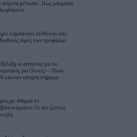
 πύρινα μέτωπα - Πώς μπορείτε
 βοηθήσετε
5
ηρό καμπανάκι κινδύνου από
 διεθνείς τιμές των τροφίμων
5
εξέλιξη οι αιτήσεις για το
υρισμός για Όλους» – Ποια
Μ κάνουν αίτηση σήμερα
5
ρός με 40άρια το
βατοκύριακο: Οι πιο ζεστές
ιοχές
7