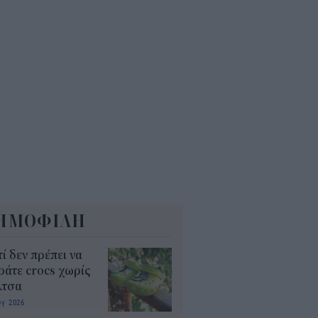
6
όσιο: Άκυρες από 1η
ωβρίου οι εγκύκλιοι που δεν
ρτώνται online
5
ΗΜΟΦΙΛΗ
τί δεν πρέπει να
άτε crocs χωρίς
λτσα
υγ 2026