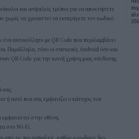
Νέο
πυρ
εύκολοι και ασφαλείς τρόποι για να αποκτήσετε
πλη
 χωρίς να χρειαστεί να εισαγάγετε τον κωδικό.
350
12:1
ν ένα αυτοκόλλητο με QR Code που περιλαμβάνει
ΔΥΠ
ου. Παράλληλα, τόσο οι συσκευές Android όσο και
για
σουν QR Code για την κοινή χρήση μιας σύνδεσης
δικ
11:3
:
Ηλε
 σας.
παρ
er ή αυτό που σας εμφανίζει ο κάτοχος του
11:0
Υπε
 εμφανιστεί στην οθόνη.
Χωρ
α στο Wi-Fi.
αλλ
επε
ι από τις πιο ασφαλείς, καθώς ο κωδικός δεν