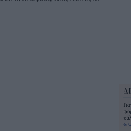
10:5
Δημ
Οκτ
ανα
10:3
Δ
Για
φορ
κά
06 Α