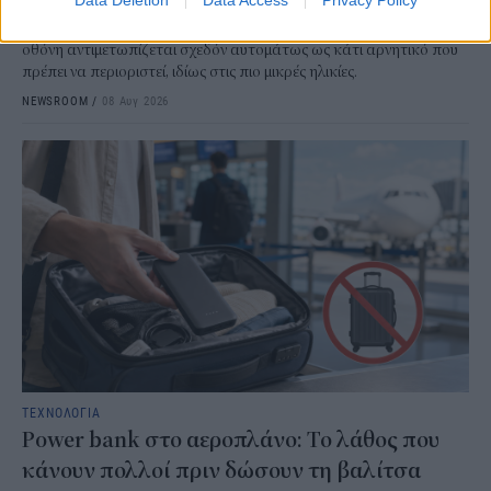
Στις μέρες μας, ο χρόνος που περνούν τα παιδιά μπροστά σε μια
οθόνη αντιμετωπίζεται σχεδόν αυτομάτως ως κάτι αρνητικό που
πρέπει να περιοριστεί, ιδίως στις πιο μικρές ηλικίες.
NEWSROOM
/
08 Αυγ 2026
ΤΕΧΝΟΛΟΓΙΑ
Power bank στο αεροπλάνο: Το λάθος που
κάνουν πολλοί πριν δώσουν τη βαλίτσα