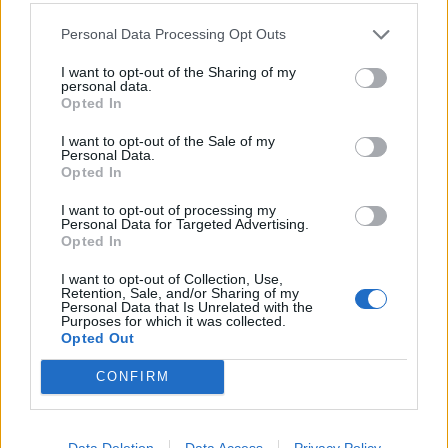
μερικά δευτερόλεπτα υλικού που λείπουν μπορούν να κοστίσουν σε
μια μεγάλη κινηματογραφική παραγωγή εκατομμύρια. Το Netflix
Personal Data Processing Opt Outs
πιστεύει ότι η τεχνητή νοημοσύνη μπορεί να αλλάξει ακριβώς αυτό
το κομμάτι της βιομηχανίας, περιορίζοντας την ανάγκη για ακριβά
I want to opt-out of the Sharing of my
επαναληπτικά γυρίσματα.
personal data.
Opted In
NEWSROOM
/
10 Αυγ 2026
I want to opt-out of the Sale of my
Personal Data.
Opted In
I want to opt-out of processing my
Personal Data for Targeted Advertising.
Opted In
I want to opt-out of Collection, Use,
Retention, Sale, and/or Sharing of my
Personal Data that Is Unrelated with the
Purposes for which it was collected.
Opted Out
CONFIRM
ΤΕΧΝΟΛΟΓΙΑ
Screen time στα παιδιά: Μήπως μετράμε
λάθος τις ώρες μπροστά στην οθόνη;
Data Deletion
Data Access
Privacy Policy