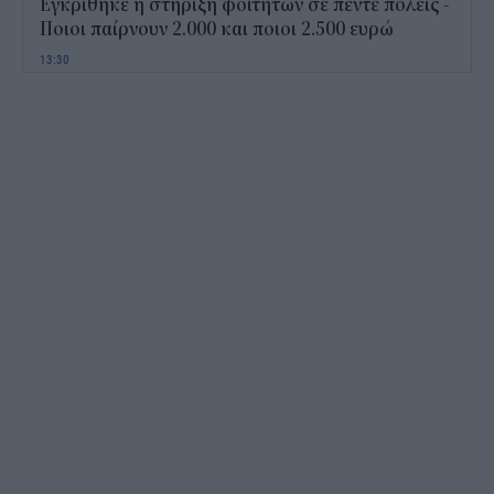
Εγκρίθηκε η στήριξη φοιτητών σε πέντε πόλεις -
Ποιοι παίρνουν 2.000 και ποιοι 2.500 ευρώ
13:30
Πώς το νερό της βροχής στις σκεπές μπορεί να
γίνει «όπλο» κατά των καυσώνων
13:03
Netflix: Πώς η AI μπορεί να βάλει τέλος στα
πανάκριβα επαναληπτικά γυρίσματα
12:25
Market Pass 2026 χωρίς αίτηση: Ποιοι μπορεί να
πάρουν έως 1.200 ευρώ αναδρομικά
12:02