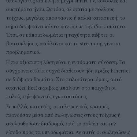
υπολογιστές και κινητά μέχρι smart TV, κονσόλες και
συστήματα ήχου. Ωστόσο, σε σπίτια με πολλούς
τοίχους, μεγάλες αποστάσεις ή παλιά κατασκευή, το
σήμα δεν φτάνει πάντα παντού με την ίδια ποιότητα.
Έτσι, σε κάποια δωμάτια η ταχύτητα πέφτει, οι
βιντεοκλήσεις «κολλάνε» και το streaming γίνεται
προβληματικό.
Η πιο αξιόπιστη λύση είναι η ενσύρματη σύνδεση. Τα
σύγχρονα σπίτια συχνά διαθέτουν ήδη πρίζες Ethernet
σε διάφορα δωμάτια. Στα παλαιότερα, όμως, αυτό
σπανίζει. Εκεί ακριβώς μπαίνουν στο παιχνίδι οι
παλιές τηλεφωνικές εγκαταστάσεις.
Σε πολλές κατοικίες, οι τηλεφωνικές γραμμές
περνούσαν μέσα από σωληνώσεις στους τοίχους ή
ακολουθούσαν διαδρομές από το σαλόνι και την
είσοδο προς τα υπνοδωμάτια. Αν αυτές οι σωληνώσεις