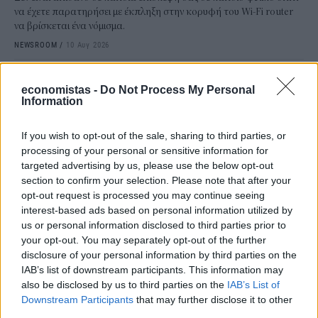
να έχετε παρατηρήσει με έκπληξη στην κορυφή του Wi-Fi router
να βρίσκεται ένα νόμισμα.
NEWSROOM
/
10 Αυγ 2026
economistas -
Do Not Process My Personal
Information
If you wish to opt-out of the sale, sharing to third parties, or
processing of your personal or sensitive information for
targeted advertising by us, please use the below opt-out
section to confirm your selection. Please note that after your
opt-out request is processed you may continue seeing
interest-based ads based on personal information utilized by
us or personal information disclosed to third parties prior to
your opt-out. You may separately opt-out of the further
ΤΕΧΝΟΛΟΓΙΑ
disclosure of your personal information by third parties on the
Netflix: Πώς η AI μπορεί να βάλει τέλος στα
IAB’s list of downstream participants. This information may
πανάκριβα επαναληπτικά γυρίσματα
also be disclosed by us to third parties on the
IAB’s List of
Downstream Participants
that may further disclose it to other
Ένα λάθος σε ένα πλάνο, μια σκηνή που τελικά δεν «δένει» ή
third parties.