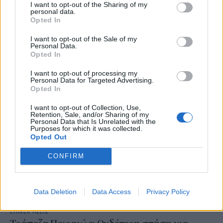
I want to opt-out of the Sharing of my
Αβεβαιότητα στις αγορές: Το εμπόριο ΗΠΑ-
personal data.
Opted In
Κίνας, το shutdown και η δύσκολη εξίσωση
των κεντρικών τραπεζών
I want to opt-out of the Sale of my
Personal Data.
Opted In
NEWSROOM
/
22 Οκτ 2025
I want to opt-out of processing my
Personal Data for Targeted Advertising.
Opted In
I want to opt-out of Collection, Use,
Retention, Sale, and/or Sharing of my
Personal Data that Is Unrelated with the
Purposes for which it was collected.
Opted Out
CONFIRM
Data Deletion
Data Access
Privacy Policy
ΕΠΙΧΕΙΡΗΣΕΙΣ