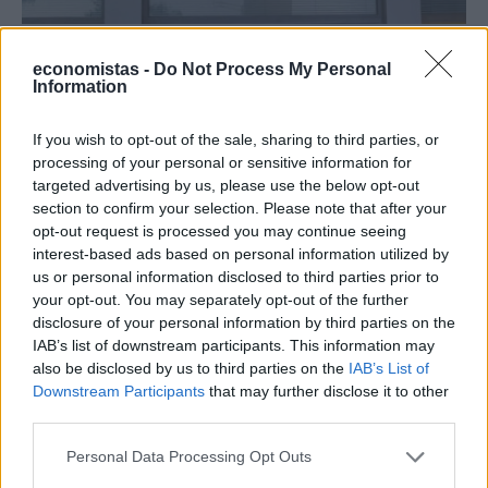
ΕΠΙΧΕΙΡΗΣΕΙΣ
economistas -
Do Not Process My Personal
Πειραιώς: Κέρδη €854 εκατ. και ισχυρή
Information
ανάπτυξη δανείων στο 9μηνο 2025
If you wish to opt-out of the sale, sharing to third parties, or
NEWSROOM
/
31 Οκτ 2025
processing of your personal or sensitive information for
targeted advertising by us, please use the below opt-out
section to confirm your selection. Please note that after your
opt-out request is processed you may continue seeing
interest-based ads based on personal information utilized by
us or personal information disclosed to third parties prior to
your opt-out. You may separately opt-out of the further
disclosure of your personal information by third parties on the
IAB’s list of downstream participants. This information may
also be disclosed by us to third parties on the
IAB’s List of
Downstream Participants
that may further disclose it to other
third parties.
Personal Data Processing Opt Outs
ΟΙΚΟΝΟΜΙΑ