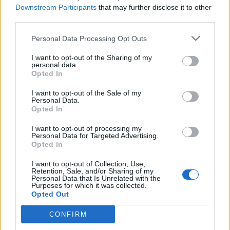
Downstream Participants
that may further disclose it to other
third parties.
Personal Data Processing Opt Outs
I want to opt-out of the Sharing of my
personal data.
Opted In
ΕΠΙΧΕΙΡΗΣΕΙΣ
I want to opt-out of the Sale of my
Τι «βλέπει» η S&P για τον Τιτάνα
Personal Data.
Opted In
ΓΙΩΡΓΟΣ ΣΑΚΚΑΣ
/
20 Νοε 2018
I want to opt-out of processing my
Personal Data for Targeted Advertising.
Opted In
I want to opt-out of Collection, Use,
ΡΟΗ ΕΙΔΗΣΕΩΝ
Retention, Sale, and/or Sharing of my
Personal Data that Is Unrelated with the
Purposes for which it was collected.
Opted Out
Screen time στα παιδιά: Μήπως μετράμε λάθος
τις ώρες μπροστά στην οθόνη;
CONFIRM
08:21