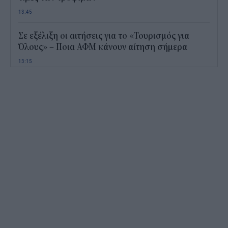
13:45
Σε εξέλιξη οι αιτήσεις για το «Τουρισμός για
Όλους» – Ποια ΑΦΜ κάνουν αίτηση σήμερα
13:15
Καιρός με 40άρια το Σαββατοκύριακο: Οι πιο
ζεστές περιοχές
12:47
Νέος "φόρος" στα τσιγάρα για τις πυρκαγιές: Η
πρόταση για να πληρώνουν οι καπνοβιομηχανίες
350 εκατ. ευρώ τον χρόνο
12:15
ΔΥΠΑ: Επίδομα περίπου 758 ευρώ για δύο μήνες
– Ποιοι γονείς το δικαιούνται
11:34