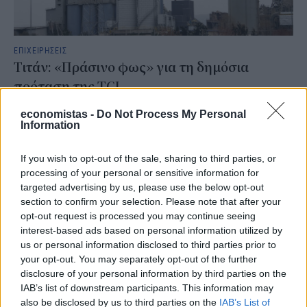
ΕΠΙΧΕΙΡΗΣΕΙΣ
Τιτάν: «Πράσινο φως» για τη δημόσια
πρόταση της TCI
economistas -
Do Not Process My Personal
NEWSROOM
/
03 Ιαν 2019
Information
ΕΠΙΧΕΙΡΗΣΕΙΣ
If you wish to opt-out of the sale, sharing to third parties, or
Τιτάν: Στο 5,60% των δικαιωμάτων ψήφου
processing of your personal or sensitive information for
οι ίδιες μετοχές
targeted advertising by us, please use the below opt-out
section to confirm your selection. Please note that after your
opt-out request is processed you may continue seeing
NEWSROOM
/
14 Δεκ 2018
interest-based ads based on personal information utilized by
us or personal information disclosed to third parties prior to
your opt-out. You may separately opt-out of the further
disclosure of your personal information by third parties on the
IAB’s list of downstream participants. This information may
also be disclosed by us to third parties on the
IAB’s List of