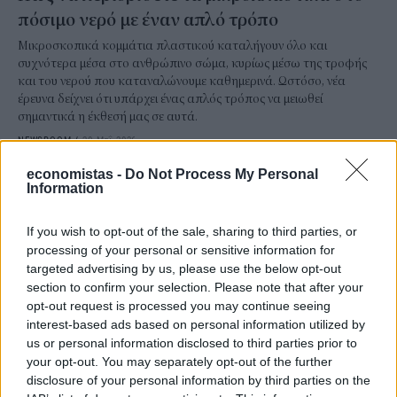
πόσιμο νερό με έναν απλό τρόπο
Μικροσκοπικά κομμάτια πλαστικού καταλήγουν όλο και
συχνότερα μέσα στο ανθρώπινο σώμα, κυρίως μέσω της τροφής
και του νερού που καταναλώνουμε καθημερινά. Ωστόσο, νέα
έρευνα δείχνει ότι υπάρχει ένας απλός τρόπος να μειωθεί
σημαντικά η έκθεσή μας σε αυτά.
NEWSROOM
/
20 Μαΐ 2026
economistas -
Do Not Process My Personal
Information
If you wish to opt-out of the sale, sharing to third parties, or
processing of your personal or sensitive information for
targeted advertising by us, please use the below opt-out
section to confirm your selection. Please note that after your
opt-out request is processed you may continue seeing
interest-based ads based on personal information utilized by
us or personal information disclosed to third parties prior to
your opt-out. You may separately opt-out of the further
disclosure of your personal information by third parties on the
ΥΓΕΙΑ