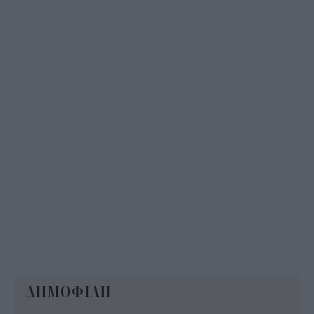
– Ποιοι γονείς το δικαιούνται
11:34
ΔΗΜΟΦΙΛΗ