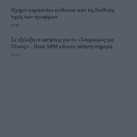
Ηχηρό καμπανάκι κινδύνου από τις διεθνείς
τιμές των τροφίμων
13:45
Σε εξέλιξη οι αιτήσεις για το «Τουρισμός για
Όλους» – Ποια ΑΦΜ κάνουν αίτηση σήμερα
13:15
Καιρός με 40άρια το Σαββατοκύριακο: Οι πιο
ζεστές περιοχές
12:47
Νέος "φόρος" στα τσιγάρα για τις πυρκαγιές: Η
πρόταση για να πληρώνουν οι καπνοβιομηχανίες
350 εκατ. ευρώ τον χρόνο
12:15
ΔΥΠΑ: Επίδομα περίπου 758 ευρώ για δύο μήνες