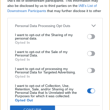
IAB’s list of downstream participants. This information may
Πώς 5 λεπτά κίνησης την ημέρα μπορούν να
also be disclosed by us to third parties on the
IAB’s List of
αλλάξουν τη ζωή μας
Downstream Participants
that may further disclose it to other
third parties.
Πόσες φορές έχουμε σκεφτεί ότι δεν έχουμε χρόνο για γυμναστική;
Η καθημερινότητα, η δουλειά και οι υποχρεώσεις συχνά κάνουν
Personal Data Processing Opt Outs
την άσκηση να μοιάζει με πολυτέλεια. Ωστόσο, νέα επιστημονικά
δεδομένα δείχνουν ότι ακόμη και πολύ μικρές αυξήσεις στη φυσική
I want to opt-out of the Sharing of my
δραστηριότητα μπορούν να έχουν εντυπωσιακά οφέλη για την
personal data.
Opted In
υγεία και τη μακροζωία.
NEWSROOM
/
19 Μαΐ 2026
I want to opt-out of the Sale of my
Personal Data.
Opted In
I want to opt-out of processing my
Personal Data for Targeted Advertising.
Opted In
I want to opt-out of Collection, Use,
Retention, Sale, and/or Sharing of my
Personal Data that Is Unrelated with the
Purposes for which it was collected.
Opted Out
CONFIRM