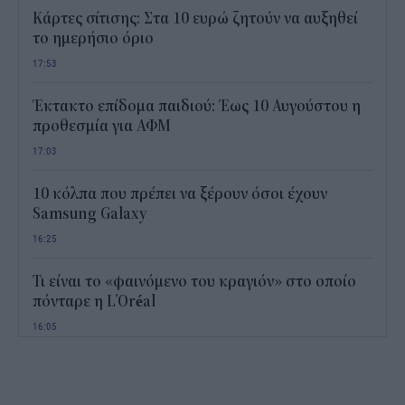
Κάρτες σίτισης: Στα 10 ευρώ ζητούν να αυξηθεί
το ημερήσιο όριο
17:53
Έκτακτο επίδομα παιδιού: Έως 10 Αυγούστου η
προθεσμία για ΑΦΜ
17:03
10 κόλπα που πρέπει να ξέρουν όσοι έχουν
Samsung Galaxy
16:25
Τι είναι το «φαινόμενο του κραγιόν» στο οποίο
πόνταρε η L’Oréal
16:05
Το «μαθηματικό» κόλπο για 27 εμφανίσεις με
μόλις εννέα ρούχα στη βαλίτσα