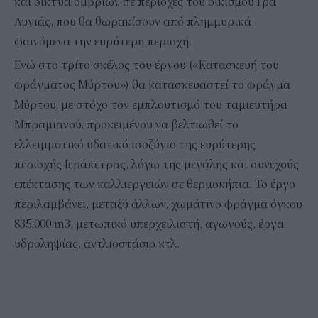
και δίκτυα ομβρίων σε περιοχές του οικισμού Γρά
Λυγιάς, που θα θωρακίσουν από πλημμυρικά
φαινόμενα την ευρύτερη περιοχή.
Ενώ στο τρίτο σκέλος του έργου («Κατασκευή του
φράγματος Μύρτου») θα κατασκευαστεί το φράγμα
Μύρτου, με στόχο τον εμπλουτισμό του ταμιευτήρα
Μπραμιανού, προκειμένου να βελτιωθεί το
ελλειμματικό υδατικό ισοζύγιο της ευρύτερης
περιοχής Ιεράπετρας, λόγω της μεγάλης και συνεχούς
επέκτασης των καλλιεργειών σε θερμοκήπια. Το έργο
περιλαμβάνει, μεταξύ άλλων, χωμάτινο φράγμα όγκου
835.000 m3, μετωπικό υπερχειλιστή, αγωγούς, έργα
υδροληψίας, αντλιοστάσιο κτλ.