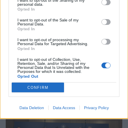
I want to opt-out of the Sharing of my
personal data.
Opted In
I want to opt-out of the Sale of my
Personal Data.
Opted In
ΥΠΟΔΟΜΕΣ & ΚΑΤΑΣΚΕΥΕΣ
ΓΑΙΑΟΣΕ: Πρόσκληση ενδιαφέροντος για
I want to opt-out of processing my
Personal Data for Targeted Advertising.
την αξιοποίηση των σταθμών Λάρισας,
Opted In
Πλαταμώνα και Κατάκολου
I want to opt-out of Collection, Use,
Σε διαδικασία αξιοποίησης περνούν οι σιδηροδρομικοί σταθμοί
Retention, Sale, and/or Sharing of my
Personal Data that Is Unrelated with the
Λάρισας, Πλαταμώνα και Κατάκολου, καθώς η ΓΑΙΑΟΣΕ
Purposes for which it was collected.
δημοσίευσε τρεις προσκλήσεις εκδήλωσης μη δεσμευτικού
Opted Out
ενδιαφέροντος, με προθεσμία υποβολής προτάσεων έως τις 15
Οκτωβρίου 2026.
CONFIRM
NEWSROOM
/
20 Ιουλ 2026
Data Deletion
Data Access
Privacy Policy