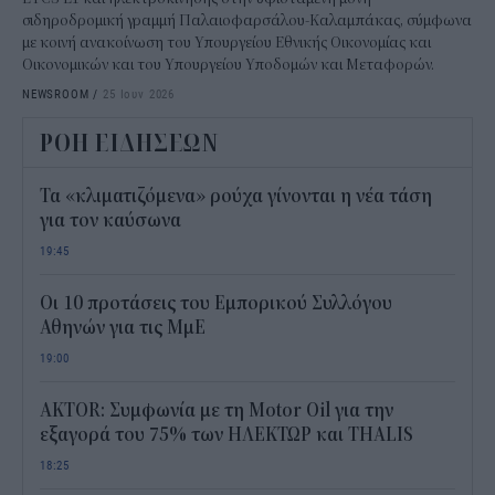
σιδηροδρομική γραμμή Παλαιοφαρσάλου-Καλαμπάκας, σύμφωνα
με κοινή ανακοίνωση του Υπουργείου Εθνικής Οικονομίας και
Οικονομικών και του Υπουργείου Υποδομών και Μεταφορών.
NEWSROOM
/
25 Ιουν 2026
ΡΟΗ ΕΙΔΗΣΕΩΝ
Τα «κλιματιζόμενα» ρούχα γίνονται η νέα τάση
για τον καύσωνα
19:45
Οι 10 προτάσεις του Εμπορικού Συλλόγου
Αθηνών για τις ΜμΕ
19:00
AKTOR: Συμφωνία με τη Motor Oil για την
εξαγορά του 75% των ΗΛΕΚΤΩΡ και THALIS
18:25