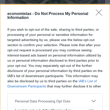
economistas -
Do Not Process My Personal
Information
ΥΠΟΔΟΜΕΣ & ΚΑΤΑΣΚΕΥΕΣ
Νέο δίκτυο αποχέτευσης: Πώς το
If you wish to opt-out of the sale, sharing to third parties, or
ανακυκλωμένο νερό θα χρησιμοποιείται για
processing of your personal or sensitive information for
πότισμα 13.000 στρεμμάτων
targeted advertising by us, please use the below opt-out
section to confirm your selection. Please note that after your
Σημαντικές επενδύσεις και έργα στρατηγικής σημασίας αναμένεται
opt-out request is processed you may continue seeing
να δρομολογηθούν, προκειμένου να λυθεί το ζήτημα της
interest-based ads based on personal information utilized by
αποχέτευσης στην Ανατολική Αττική που αποτελεί ένα διαχρονικό
us or personal information disclosed to third parties prior to
πρόβλημα.
your opt-out. You may separately opt-out of the further
NEWSROOM
/
21 Ιουλ 2026
disclosure of your personal information by third parties on the
IAB’s list of downstream participants. This information may
also be disclosed by us to third parties on the
IAB’s List of
Downstream Participants
that may further disclose it to other
third parties.
Personal Data Processing Opt Outs