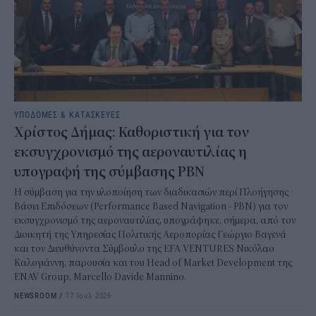
ΥΠΟΔΟΜΕΣ & ΚΑΤΑΣΚΕΥΕΣ
Χρίστος Δήμας: Καθοριστική για τον
εκσυγχρονισμό της αεροναυτιλίας η
υπογραφή της σύμβασης PBN
Η σύμβαση για την υλοποίηση των διαδικασιών περί Πλοήγησης
Βάσει Επιδόσεων (Performance Based Navigation - PBN) για τον
εκσυγχρονισμό της αεροναυτιλίας, υπογράφηκε, σήμερα, από τον
Διοικητή της Υπηρεσίας Πολιτικής Αεροπορίας Γεώργιο Βαγενά
και τον Διευθύνοντα Σύμβουλο της EFA VENTURES Νικόλαο
Καλογιάννη, παρουσία και του Head of Market Development της
ENAV Group, Marcello Davide Mannino.
NEWSROOM
/
17 Ιουλ 2026