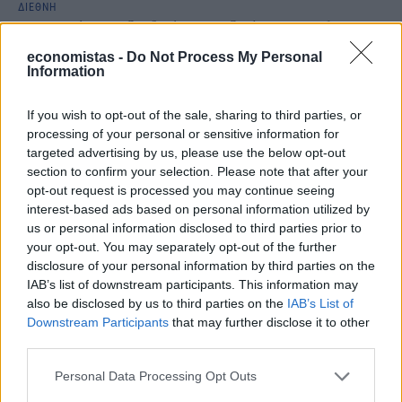
ΔΙΕΘΝΗ
Βρετανία: Το διεθνές αεροδρόμιο Heathrow
κλείνει εξαιτίας διακοπής ρεύματος
economistas -
Do Not Process My Personal
Information
NEWSROOM
/
21 Μαρ 2025
If you wish to opt-out of the sale, sharing to third parties, or
processing of your personal or sensitive information for
targeted advertising by us, please use the below opt-out
section to confirm your selection. Please note that after your
opt-out request is processed you may continue seeing
interest-based ads based on personal information utilized by
us or personal information disclosed to third parties prior to
your opt-out. You may separately opt-out of the further
disclosure of your personal information by third parties on the
IAB’s list of downstream participants. This information may
also be disclosed by us to third parties on the
IAB’s List of
Downstream Participants
that may further disclose it to other
third parties.
ΔΙΕΘΝΗ
Personal Data Processing Opt Outs
Αεροδρόμιο βάζει όριο στους