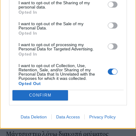
αποχαιρετισμούς -«Τρία λεπτά είναι αρκετά
I want to opt-out of the Sharing of my
personal data.
για μια αγκαλιά»
Opted In
I want to opt-out of the Sale of my
NEWSROOM
/
23 Οκτ 2024
Personal Data.
Opted In
I want to opt-out of processing my
Personal Data for Targeted Advertising.
Opted In
I want to opt-out of Collection, Use,
Retention, Sale, and/or Sharing of my
Personal Data that Is Unrelated with the
Purposes for which it was collected.
Opted Out
CONFIRM
Data Deletion
Data Access
Privacy Policy
ΔΙΕΘΝΗ
Βρετανία: Χάος στο αεροδρόμιο του
Μάντσεστερ λόγω διακοπή ρεύματος