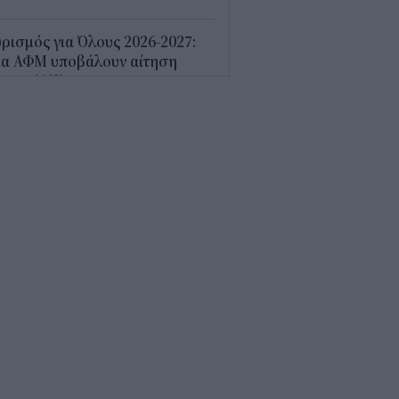
ρισμός για Όλους 2026-2027:
ια ΑΦΜ υποβάλουν αίτηση
ερα (6/8)
0
κάπνισμα βλάπτει σοβαρά και
δημόσια συστήματα Υγείας- Τι
χνουν τα στοιχεία της Eurostat
7
«κλιματιζόμενα» ρούχα γίνονται
έα τάση για τον καύσωνα
5
10 προτάσεις του Εμπορικού
λόγου Αθηνών για τις ΜμΕ
0