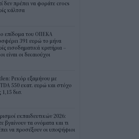
τί δεν πρέπει να φοράτε crocs
ρίς κάλτσα
0
ιο επίδομα του ΟΠΕΚΑ
σφέρει 391 ευρώ το μήνα
ίς εισοδηματικά κριτήρια –
οι είναι οι δικαιούχοι
5
len: Ρεκόρ εξαμήνου με
TDA 550 εκατ. ευρώ και στόχο
 1,15 δισ.
5
ρισμοί εκπαιδευτικών 2026:
ε βγαίνουν τα ονόματα και τι
πει να προσέξουν οι υποψήφιοι
6