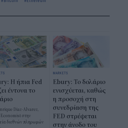
Bitcoin
Ethereum
ETS
MARKETS
ry: Η ήπια Fed
Ebury: Το δολάριο
ζει έντονα το
ενισχύεται, καθώς
άριο
η προσοχή στη
συνεδρίαση της
nrique Diaz-Alvarez,
FED στρέφεται
 Economist στην
ρεία διεθνών πληρωμών
στην άνοδο του