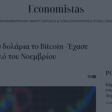
ΟΙΚΟΝΟΜΙΑ
ΠΡΑΣΙΝΗ ΑΝΑΠΤΥΞΗ
ΕΡΓΑΣΙΑ & ΣΥΝΤΑΞΗ
ΕΠΙΧΕΙΡΗΣΕΙΣ
ΤΡΟΠΟΣ ΖΩΗ
Main
navigation
 δολάρια το Bitcoin -Έχασε
λό του Νοεμβρίου
Ρ
Κάρ
ενε
Αυ
10:4