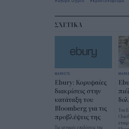
αγορά crypto
κρυπτονόμισμα
ΣΧΕΤΙΚΑ
MARKETS
MARK
Ebury: Κορυφαίες
Ebu
διακρίσεις στην
πιέ
κατάταξη του
δολ
Bloomberg για τις
Του E
προβλέψεις της
Chief
εται
Τις ισχυρές επιδόσεις της