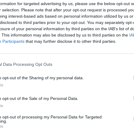
formation for targeted advertising by us, please use the below opt-out s
λουθούν τις χρηματιστηριακές τάσεις
Συν
r selection. Please note that after your opt-out request is processed y
μπο
eing interest-based ads based on personal information utilized by us or
2022 ήταν σχετικά ήσυχο για την αγορά των
disclosed to third parties prior to your opt-out. You may separately opt-
αν
συναλλαγές στα ψηφιακά περιουσιακά στοιχεία
losure of your personal information by third parties on the IAB’s list of
20.
ροηγούμενα χρόνια. Η διαπραγμάτευση
. This information may also be disclosed by us to third parties on the
IA
πρέ
Participants
that may further disclose it to other third parties.
04 Α
 από μεμονωμένους επενδυτές, αλλά πιο πρόσφατα
ατιών επενδυτών, όπως τα hedge funds και οι
Πώς
μπα
l Data Processing Opt Outs
χρη
δυτές να συναλλάσσονται με ψηφιακά
κιν
o opt-out of the Sharing of my personal data.
νομίσματα ακολούθησαν όλο και περισσότερο τις
03 Α
In
ιστηριακών αγορών. Πολλοί από τους θεσμικούς
e-Ε
o opt-out of the Sale of my Personal Data.
νομίσματα τα αντιμετωπίζουν ως περιουσιακά
δικ
In
ις μετοχές τεχνολογίας.
πρ
to opt-out of processing my Personal Data for Targeted
ευ
αγοράς οι παραδοσιακοί επενδυτές συχνά πωλούν
ing.
04 Α
In
 περιουσιακά στοιχεία και μεταφέρουν τα