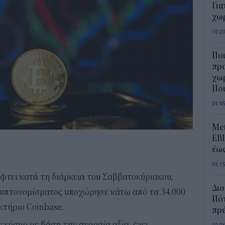
Για
χω
10:2
Πο
προ
χωρ
Ποι
09:4
Met
EBI
έως
09:1
έφτει κατά τη διάρκεια του Σαββατοκύριακου,
Διο
ρυπτονομίσματος υποχώρησε κάτω από τα 34.000
Πότ
τήριο Coinbase.
πρέ
κόσμο με βάση την αγοραία αξία, έχει
09:0