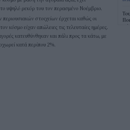
το υψηλό ρεκόρ του τον περασμένο Νοέμβριο.
Του
 περιουσιακών στοιχείων έρχεται καθώς οι
Πο
σήμ
τον κόσμο είχαν απώλειες τις τελευταίες ημέρες.
08:4
αγορές κατευθύνθηκαν και πάλι προς τα κάτω, με
ποχωρεί κατά περίπου 2%.
Το 
τα 
δεί
08:1
Τα 
η ν
19:4
Οι 
Συλ
19:0