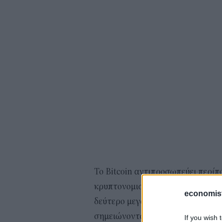
Το Bitcoin αντιπροσωπεύει περίπ
κρυπτονομισμάτων με συνολική αξ
economis
δεύτερο μεγαλύτερο ψηφιακό νόμι
σημειώνοντας πτώση άνω του 10
If you wish 