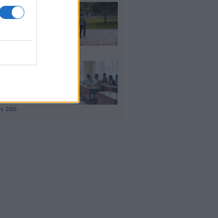
τάξεις χηρείας: Τι
άζει και πότε θα
ούν οι αυξήσεις
υγ 2026
αιδευτικοί: Αύριο
8) ξεκινούν οι
ήσεις για 5.017
ιμους διορισμούς
υγ 2026