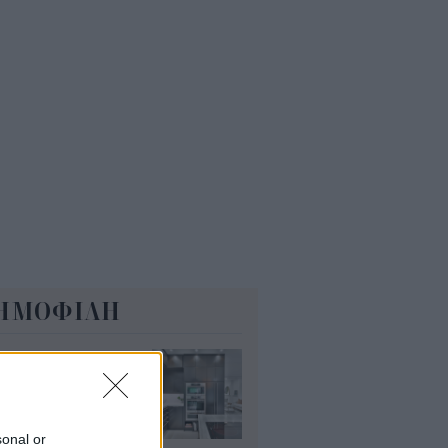
OR: Συμφωνία με τη Motor Oil
 την εξαγορά του 75% των
ΕΚΤΩΡ και THALIS
5
ΗΜΟΦΙΛΗ
τασε το τέλος
ν φούρνων
κροκυμάτων;
υγ 2026
sonal or