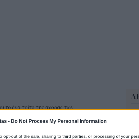
AKT
για
ΗΛ
18:2
Δ
ου το ένα τρίτο της αγοράς των
Έφ
ία 650 δισεκατομμύρια δολάρια. Το Ethereum, το
τω
tas -
Do Not Process My Personal Information
μι
σμα στον κόσμο, έχει επίσης υποχωρήσει σε αξία,
04 Α
% την τελευταία εβδομάδα.
to opt-out of the sale, sharing to third parties, or processing of your per