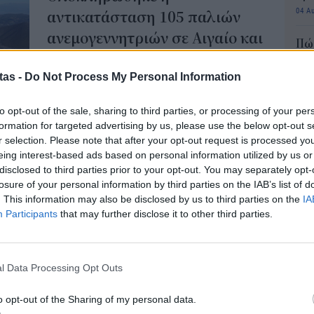
04 Α
αντικατάσταση 105 παλιών
ανεμογεννητριών σε Αιγαίο και
Πώς
Κρήτη
μπα
χρη
tas -
Do Not Process My Personal Information
Το πρώτο Repowering Αιολικών Πάρκων στην
κιν
Ελλάδα ολοκληρώθηκε από την ΔΕΗ
03 Α
Ανανεώσιμες, η οποία προχώρησε σε
to opt-out of the sale, sharing to third parties, or processing of your per
αντικατάσταση παλιών ανεμογεννητριών που
formation for targeted advertising by us, please use the below opt-out s
e-Ε
ολοκλήρωσαν τον κύκλο ζωής τους με νέες.
r selection. Please note that after your opt-out request is processed y
δικ
eing interest-based ads based on personal information utilized by us or
NEWSROOM
/
24 Απρ 2025
πρ
disclosed to third parties prior to your opt-out. You may separately opt-
losure of your personal information by third parties on the IAB’s list of
ευ
. This information may also be disclosed by us to third parties on the
IA
ΕΠΙΧΕΙΡΗΣΕΙΣ
04 Α
Participants
that may further disclose it to other third parties.
Υποθαλάσσιο δίκτυο υψηλών
Συν
ταχυτήτων στο Αιγαίο με τη
αλλ
συμβολή της COSMOTE
φαν
l Data Processing Opt Outs
Τον σχεδιασμό, την μελέτη και κατασκευή επτά
03 Α
νέων υποθαλάσσιων υποδομών οπτικών ινών
o opt-out of the Sharing of my personal data.
στο Αιγαίο, ανέλαβε η COSMOTE, στο πλαίσιο