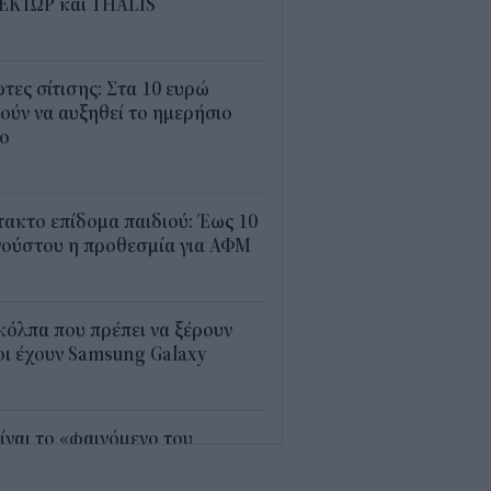
ΕΚΤΩΡ και THALIS
5
τες σίτισης: Στα 10 ευρώ
ούν να αυξηθεί το ημερήσιο
ιο
3
ακτο επίδομα παιδιού: Έως 10
γούστου η προθεσμία για ΑΦΜ
3
κόλπα που πρέπει να ξέρουν
ι έχουν Samsung Galaxy
5
είναι το «φαινόμενο του
γιόν» στο οποίο πόνταρε η
réal