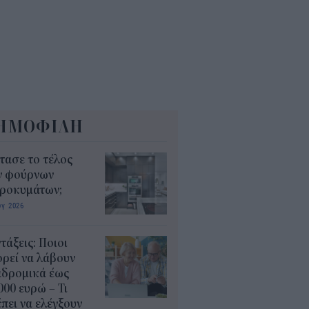
ΗΜΟΦΙΛΗ
τασε το τέλος
ν φούρνων
κροκυμάτων;
υγ 2026
τάξεις: Ποιοι
ρεί να λάβουν
αδρομικά έως
000 ευρώ – Τι
πει να ελέγξουν