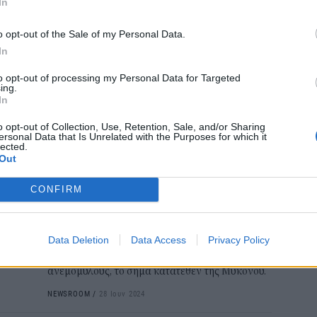
In
Εκπ
της συμμετοχής της στο ευρωπαϊκό έργο SEA-
(5/
SPINE1, για την εξυπηρέτηση των
o opt-out of the Sale of my Personal Data.
αιτ
τηλεπικοινωνιακών αναγκών έντεκα νησιών
In
μόν
του Αιγαίου πελάγους.
04 Α
to opt-out of processing my Personal Data for Targeted
NEWSROOM
/
25 Νοε 2024
ing.
In
ΤΟΥΡΙΣΜΟΣ
o opt-out of Collection, Use, Retention, Sale, and/or Sharing
Μύκονος: Η κοσμοπολίτισσα
ersonal Data that Is Unrelated with the Purposes for which it
lected.
του Αιγαίου προβάλλει το
Out
λαμπερό, αλλά και γραφικό
CONFIRM
πρόσωπό της, στις διεθνείς
αγορές
Η αποστολή ξεκίνησε από το Χώρα, ενώ η
Data Deletion
Data Access
Privacy Policy
συνέχεια περιλάμβανε επίσκεψη στους
ανεμόμυλους, το σήμα κατατεθέν της Μυκόνου.
NEWSROOM
/
28 Ιουν 2024