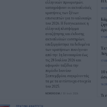
ΗΛ
ελληνικών προορισμών,
καταγράφουν οι ακτοπλοϊκές
18:2
κρατήσεις των ξένων
επισκεπτών για το καλοκαίρι
Κάρ
του 2026. Η Ferryscanner, η
ζητ
ελληνική πλατφόρμα
όρ
αναζήτησης και έκδοσης
17:5
ακτοπλοϊκών εισιτηρίων,
επεξεργάστηκε τα δεδομένα
Έκτ
των κρατήσεων που έγιναν
Αυ
από την 1η Ιανουαρίου έως
τις 28 Ιουλίου 2026 και
17:0
αφορούν ταξίδια την
περίοδο Ιουνίου-
10 
Σεπτεμβρίου, συγκρίνοντάς
όσο
τα με τα αντίστοιχα στοιχεία
16:2
του 2025.
NEWSROOM
/
30 Ιουλ 2026
Τι 
κρα
L’O
ΠΡΑΣΙΝΗ ΑΝΑΠΤΥΞΗ