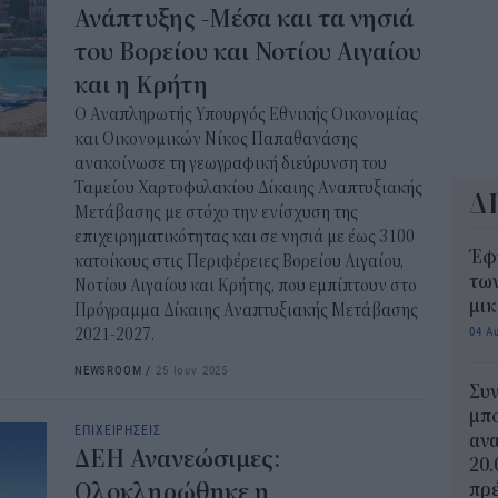
Ανάπτυξης -Μέσα και τα νησιά
του Βορείου και Νοτίου Αιγαίου
και η Κρήτη
Ο Αναπληρωτής Υπουργός Εθνικής Οικονομίας
και Οικονομικών Νίκος Παπαθανάσης
ανακοίνωσε τη γεωγραφική διεύρυνση του
Ταμείου Χαρτοφυλακίου Δίκαιης Αναπτυξιακής
Δ
Μετάβασης με στόχο την ενίσχυση της
επιχειρηματικότητας και σε νησιά με έως 3100
Έφ
κατοίκους στις Περιφέρειες Βορείου Αιγαίου,
τω
Νοτίου Αιγαίου και Κρήτης, που εμπίπτουν στο
μι
Πρόγραμμα Δίκαιης Αναπτυξιακής Μετάβασης
04 Α
2021-2027.
NEWSROOM
/
25 Ιουν 2025
Συν
μπο
ΕΠΙΧΕΙΡΗΣΕΙΣ
αν
ΔΕΗ Ανανεώσιμες:
20.
Ολοκληρώθηκε η
πρέ