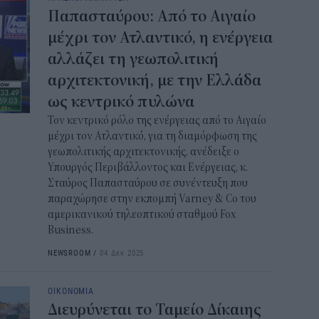
Παπασταύρου: Από το Αιγαίο
16:0
μέχρι τον Ατλαντικό, η ενέργεια
Το 
αλλάζει τη γεωπολιτική
εμφ
αρχιτεκτονική, με την Ελλάδα
στη
ως κεντρικό πυλώνα
15:2
Τον κεντρικό ρόλο της ενέργειας από το Αιγαίο
μέχρι τον Ατλαντικό, για τη διαμόρφωση της
Από
γεωπολιτικής αρχιτεκτονικής, ανέδειξε ο
Εξ
Υπουργός Περιβάλλοντος και Ενέργειας, κ.
15:0
Σταύρος Παπασταύρου σε συνέντευξη που
παραχώρησε στην εκπομπή Varney & Co του
Πού
αμερικανικού τηλεοπτικού σταθμού Fox
σου
Business.
14:5
NEWSROOM
/
04 Δεκ 2025
ΟΙΚΟΝΟΜΙΑ
Διευρύνεται το Ταμείο Δίκαιης