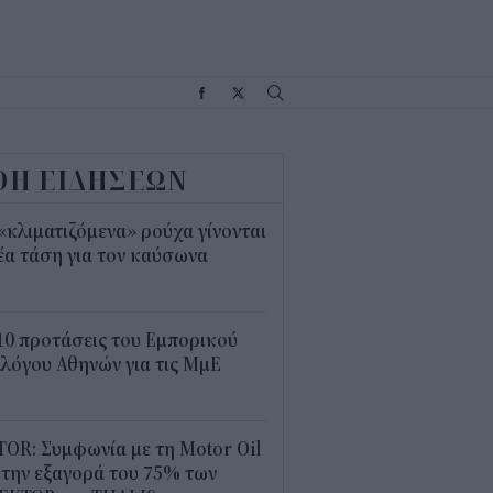
Σ
ΟΗ ΕΙΔΗΣΕΩΝ
«κλιματιζόμενα» ρούχα γίνονται
έα τάση για τον καύσωνα
5
10 προτάσεις του Εμπορικού
λόγου Αθηνών για τις ΜμΕ
0
OR: Συμφωνία με τη Motor Oil
 την εξαγορά του 75% των