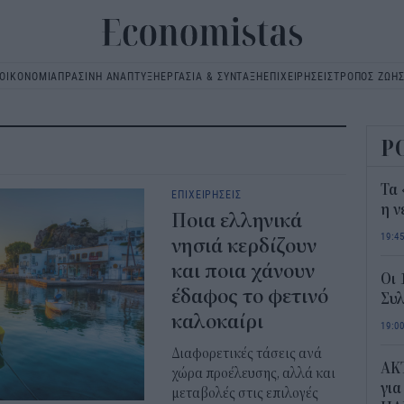
ΟΙΚΟΝΟΜΙΑ
ΠΡΑΣΙΝΗ ΑΝΑΠΤΥΞΗ
ΕΡΓΑΣΙΑ & ΣΥΝΤΑΞΗ
ΕΠΙΧΕΙΡΗΣΕΙΣ
ΤΡΟΠΟΣ ΖΩΗ
Main
navigation
Ρ
Τα 
ΕΠΙΧΕΙΡΗΣΕΙΣ
η ν
Ποια ελληνικά
19:4
νησιά κερδίζουν
και ποια χάνουν
Οι 
έδαφος το φετινό
Συλ
καλοκαίρι
19:0
Διαφορετικές τάσεις ανά
AKT
χώρα προέλευσης, αλλά και
για
μεταβολές στις επιλογές