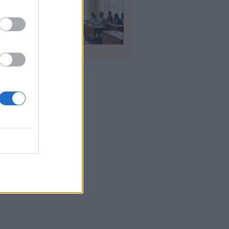
αιδευτικοί: Αύριο
8) ξεκινούν οι
ήσεις για 5.017
ιμους διορισμούς
υγ 2026