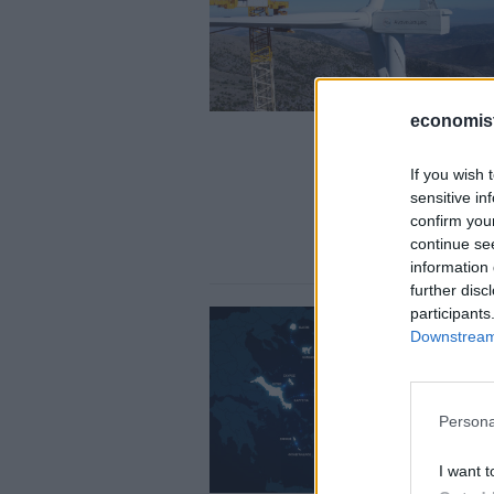
economis
If you wish 
sensitive in
confirm you
continue se
information 
further disc
participants
Downstream 
Persona
I want t