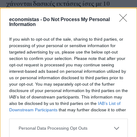
χάνονται δασικές εκτάσεις ίσες με 10
γήπεδα ποδοσφαίρου
economistas -
Do Not Process My Personal
Information
ΒΑΣΙΛΗΣ ΚΑΛΤΣΑΣ
/
05 Απρ 2024
If you wish to opt-out of the sale, sharing to third parties, or
processing of your personal or sensitive information for
targeted advertising by us, please use the below opt-out
section to confirm your selection. Please note that after your
opt-out request is processed you may continue seeing
interest-based ads based on personal information utilized by
us or personal information disclosed to third parties prior to
your opt-out. You may separately opt-out of the further
disclosure of your personal information by third parties on the
IAB’s list of downstream participants. This information may
also be disclosed by us to third parties on the
IAB’s List of
Downstream Participants
that may further disclose it to other
third parties.
ΔΙΕΘΝΗ
Η Βραζιλία θέλει να πείσει την ομάδα των
Personal Data Processing Opt Outs
G20 να επιβάλει μια φορολόγηση των