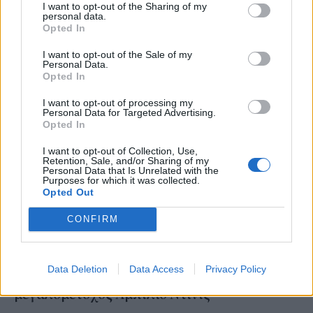
I want to opt-out of the Sharing of my
δισεκατομμυριούχων
personal data.
Opted In
NEWSROOM
/
29 Φεβ 2024
I want to opt-out of the Sale of my
Personal Data.
Opted In
I want to opt-out of processing my
Personal Data for Targeted Advertising.
Opted In
I want to opt-out of Collection, Use,
Retention, Sale, and/or Sharing of my
Personal Data that Is Unrelated with the
Purposes for which it was collected.
Opted Out
CONFIRM
STORIES
Data Deletion
Data Access
Privacy Policy
Carrefour: Απεβίωσε ο Βραζιλιάνος
μεγαλομέτοχος Αμπίλιο Ντινίζ