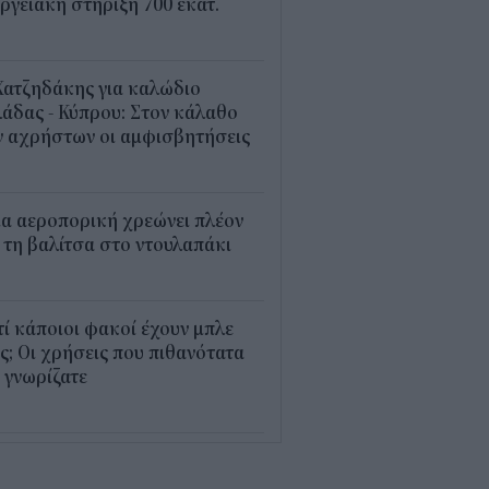
ργειακή στήριξη 700 εκατ.
2
Χατζηδάκης για καλώδιο
άδας - Κύπρου: Στον κάλαθο
ν αχρήστων οι αμφισβητήσεις
1
α αεροπορική χρεώνει πλέον
 τη βαλίτσα στο ντουλαπάκι
5
τί κάποιοι φακοί έχουν μπλε
; Οι χρήσεις που πιθανότατα
 γνωρίζατε
0
παθαίνει ο εγκέφαλος στο
στημα και γιατί ανησυχούν οι