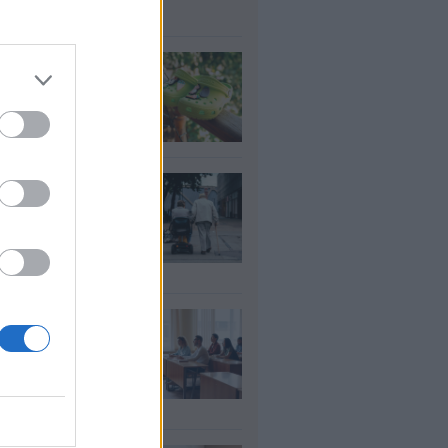
υγ 2026
τί δεν πρέπει να
άτε crocs χωρίς
λτσα
υγ 2026
ΦΚΑ: Ποιοι
αιούνται
οσαύξηση έως 846
ρώ στη σύνταξη
υγ 2026
αιδευτικοί: Αύριο
8) ξεκινούν οι
ήσεις για 5.017
ιμους διορισμούς
υγ 2026