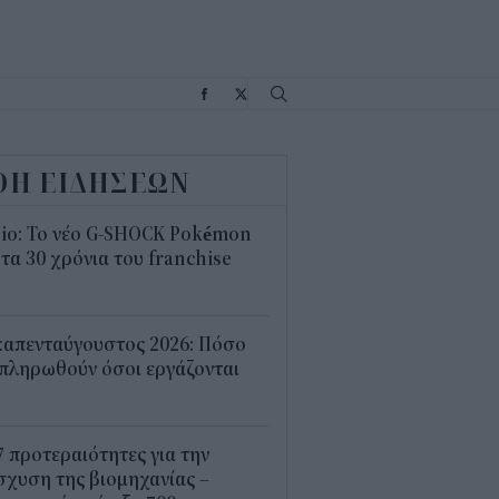
Σ
ΟΗ ΕΙΔΗΣΕΩΝ
sio: Το νέο G-SHOCK Pokémon
 τα 30 χρόνια του franchise
4
καπενταύγουστος 2026: Πόσο
πληρωθούν όσοι εργάζονται
4
7 προτεραιότητες για την
σχυση της βιομηχανίας –