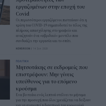
εργαζομένων στην εποχή του
Covid
Οι περισσότεροι εργαζόμενοι πιστεύουν ότι η
κρίση του COVID-19 σηματοδοτεί το τέλος της
πλήρους απασχόλησης στο γραφείο και
αναζητούν ένα «υβριδικό» μοντέλο που
συνδυάζει την εργασία και το σπίτι.
NEWSROOM
/
14 Σεπ 2020
ΠΟΛΙΤΙΚΗ
Μητσοτάκης σε εκδρομείς που
επιστρέφουν: Μην γίνεις
υπεύθυνος για το επόμενο
κρούσμα
Ενα βιντεάκι ενός λεπτού στέλνει το μήνυμα
για την προσοχή που όλοι χρειάζεται να δείξουν
για να ανακοπεί η διασπορά του κορωνοϊού.