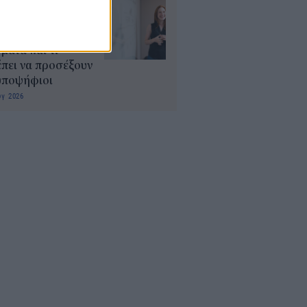
ρισμοί
αιδευτικών 2026:
ε βγαίνουν τα
ματα και τι
πει να προσέξουν
υποψήφιοι
υγ 2026