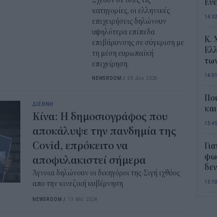
Σχεδόν σε όλες τις
Ενε
κατηγορίες, οι ελληνικές
14:3
επιχειρήσεις δηλώνουν
υψηλότερα επίπεδα
Κ. 
επιβάρυνσης σε σύγκριση με
Ελλ
τη μέση ευρωπαϊκή
τω
επιχείρηση.
14:0
NEWSROOM
/
29 Δεκ 2026
Ποι
ΔΙΕΘΝΗ
και
Κίνα: Η δημοσιογράφος που
13:4
αποκάλυψε την πανδημία της
Covid, επρόκειτο να
Για
φως
αποφυλακιστεί σήμερα
δεν
Άγνοια δηλώνουν οι δικηγόροι της-Σιγή ιχθύος
13:1
απο την κινεζική κυβέρνηση
NEWSROOM
/
13 Μαΐ 2024
Τι 
διά