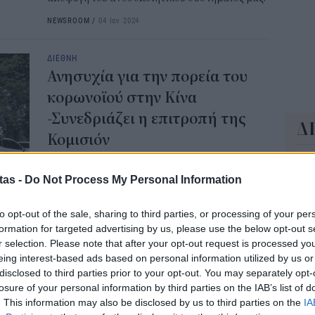
11:0
NEWSROOM
/
04 Ιαν 2024
ΔΙΕΘΝΗ
Ανησυχία για την πορεία του
κορωνοϊού στην Κίνα
-Συνεδριάζει η επιτροπή της
Δ
Κομισιόν
Η Ευρωπαϊκή Επιτροπή έχει συγκαλέσει
Έφ
έκτακτη συνεδρίαση σήμερα προκειμένου να
τω
tas -
Do Not Process My Personal Information
«συζητηθούν (...) πιθανά μέτρα για να υπάρξει
μι
συντονισμένη προσέγγιση» των κρατών μελών
04 Α
to opt-out of the sale, sharing to third parties, or processing of your per
της ΕΕ μπροστά στην έκρηξη των κρουσμάτων
formation for targeted advertising by us, please use the below opt-out s
του νέου κορωνοϊού στην Κίνα.
r selection. Please note that after your opt-out request is processed y
Συν
eing interest-based ads based on personal information utilized by us or
NEWSROOM
/
29 Δεκ 2022
μπο
disclosed to third parties prior to your opt-out. You may separately opt-
αν
losure of your personal information by third parties on the IAB’s list of
20.
ΔΙΕΘΝΗ
. This information may also be disclosed by us to third parties on the
IA
πρέ
Disney: To πάρκο στη Σανγκάη