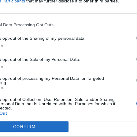
Participants
that may further disclose it to other third parties.
04 Α
έκλεισε λόγω των μέτρων για
την Covid
Για
l Data Processing Opt Outs
φορ
Το θεματικό πάρκο Disney Resort στη Σανγκάη
κά
ανέστειλε ξαφνικά τη λειτουργία του σήμερα
o opt-out of the Sharing of my personal data.
για να συμμορφωθεί με τα μέτρα πρόληψης της
06 Α
In
COVID-19, με όλους τους επισκέπτες που
βρίσκονταν στον χώρο τη στιγμή της
e-Ε
o opt-out of the Sale of my Personal Data.
ανακοίνωσης να καλούνται να παραμείνουν
δικ
στο πάρκο έως ότου υποβληθούν σε
In
πρ
διαγνωστικό τεστ για τον ιό και έχουν αρνητικό
ευ
to opt-out of processing my Personal Data for Targeted
αποτέλεσμα.
ing.
04 Α
In
NEWSROOM
/
31 Οκτ 2022
Εκπ
o opt-out of Collection, Use, Retention, Sale, and/or Sharing
ersonal Data that Is Unrelated with the Purposes for which it
(5/
ΔΙΕΘΝΗ
lected.
αιτ
Θετικός στην covid βρέθηκε ο
Out
μόν
ιδρυτής των WikiLeaks,
04 Α
CONFIRM
Τζούλιαν Ασάνζ