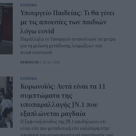
ΚΟΙΝΩΝΙΑ
επ
Υπουργείο Παιδείας: Τι θα γίνει
12:2
με τις απουσίες των παιδιών
Παι
λόγω covid
202
Παράλληλα το Υπουργείο ανακοίνωσε τα μετρα
προ
για τη μείωση μετάδοσης λοιμώξεων του
vo
αναπνευστικού
11:5
NEWSROOM
/
05 Ιαν 2024
Χα
ΚΟΙΝΩΝΙΑ
Έρ
Κορωνοϊός: Αυτά είναι τα 11
πρ
ερ
συμπτώματα της
11:2
υποπαραλλαγής JN.1 που
εξαπλώνεται ραγδαία
ΟΠ
Η ξαφνική άνοδος της JN.1 υποδηλώνει ότι
της
είναι είτε πιο μεταδοτική είτε καλύτερη στην
min
αποφυγή του ανοσοποιητικού συστήματός μας.