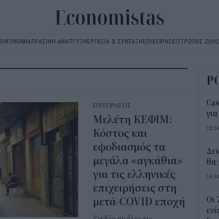
ΟΙΚΟΝΟΜΙΑ
ΠΡΑΣΙΝΗ ΑΝΑΠΤΥΞΗ
ΕΡΓΑΣΙΑ & ΣΥΝΤΑΞΗ
ΕΠΙΧΕΙΡΗΣΕΙΣ
ΤΡΟΠΟΣ ΖΩΗ
Main
navigation
Ρ
Ca
ΕΠΙΧΕΙΡΗΣΕΙΣ
για
Μελέτη ΚΕΦΙΜ:
15:2
Κόστος και
εφοδιασμός τα
Δε
μεγάλα «αγκάθια»
θα 
για τις ελληνικές
14:5
επιχειρήσεις στη
Οι 
μετά-COVID εποχή
ενί