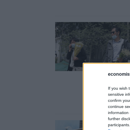
economis
If you wish 
sensitive in
confirm you
continue se
information 
further disc
participants