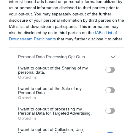
NEWSROOM
/
14 Νοε 2023
interest-based ads based on personal information utilized by
us or personal information disclosed to third parties prior to
your opt-out. You may separately opt-out of the further
disclosure of your personal information by third parties on the
IAB’s list of downstream participants. This information may
also be disclosed by us to third parties on the
IAB’s List of
Downstream Participants
that may further disclose it to other
third parties.
Personal Data Processing Opt Outs
I want to opt-out of the Sharing of my
personal data.
Opted In
I want to opt-out of the Sale of my
ΟΙΚΟΝΟΜΙΑ
Personal Data.
ΔΝΤ: Επιφυλακή» απέναντι στην «αυξημένη
Opted In
αβεβαιότητα» στον χρηματοπιστωτικό
I want to opt-out of processing my
τομέα
Personal Data for Targeted Advertising.
Opted In
NEWSROOM
/
26 Μαρ 2023
I want to opt-out of Collection, Use,