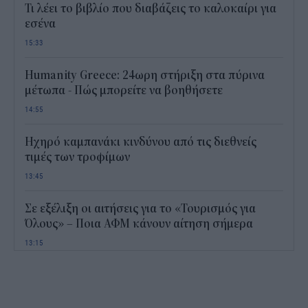
Τι λέει το βιβλίο που διαβάζεις το καλοκαίρι για
εσένα
15:33
Humanity Greece: 24ωρη στήριξη στα πύρινα
μέτωπα - Πώς μπορείτε να βοηθήσετε
14:55
Ηχηρό καμπανάκι κινδύνου από τις διεθνείς
τιμές των τροφίμων
13:45
Σε εξέλιξη οι αιτήσεις για το «Τουρισμός για
Όλους» – Ποια ΑΦΜ κάνουν αίτηση σήμερα
13:15
Καιρός με 40άρια το Σαββατοκύριακο: Οι πιο
ζεστές περιοχές