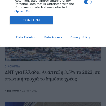
Retention, Sale, and/or Sharing of my
Personal Data that Is Unrelated with the
Purposes for which it was collected.
Opted Out
CONFIRM
Data Deletion
Data Access
Privacy Policy
ΟΙΚΟΝΟΜΙΑ
ΔΝΤ για Ελλάδα: Ανάπτυξη 3,5% το 2022, σε
πτωτική τροχιά το δημόσιο χρέος
NEWSROOM
/
22 Ιουν 2022