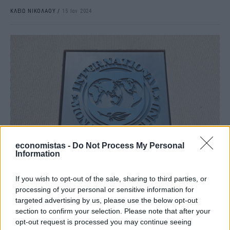
ΚΛΕΙΩ ΝΙΚΟΛΑΟΥ
/
15 Ιαν 2024
economistas -
Do Not Process My Personal
Information
ΟΙΚΟΝΟΜΙΑ
ΔΝΤ: Ανάπτυξη 2,5% φέτος και 2% το 2024 –
If you wish to opt-out of the sale, sharing to third parties, or
Απαραίτητες οι μεταρρυθμίσεις για την
processing of your personal or sensitive information for
targeted advertising by us, please use the below opt-out
οικονομική εξυγίανση
section to confirm your selection. Please note that after your
opt-out request is processed you may continue seeing