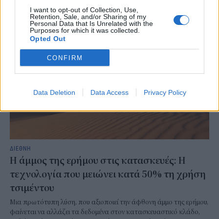
NEWSROOM
/
30 Ιουλ 2026
I want to opt-out of Collection, Use,
Retention, Sale, and/or Sharing of my
Personal Data that Is Unrelated with the
Purposes for which it was collected.
Opted Out
CONFIRM
Data Deletion
Data Access
Privacy Policy
ΔΙΕΘΝΗ
Η άμμος της ερήμου στις κατασκευές: Η
τεχνολογία που μειώνει κατά 50% τη χρήση
τσιμέντου
Μια πρωτότυπη λύση, που αξιοποιεί την άφθονη άμμο της ερήμου,
φαίνεται να αλλάζει τα δεδομένα στον κατασκευαστικό κλάδο,