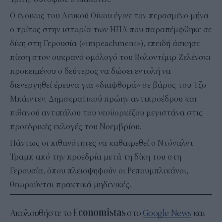
Ο ένοικος του Λευκού Οίκου έγινε τον περασμένο μήνα
ο τρίτος στην ιστορία των ΗΠΑ που παραπέμφθηκε σε
δίκη στη Γερουσία («impeachment»), επειδή άσκησε
πίεση στον ουκρανό ομόλογό του Βολοντίμιρ Ζελένσκι
προκειμένου ο δεύτερος να δώσει εντολή να
διενεργηθεί έρευνα για «διαφθορά» σε βάρος του Τζο
Μπάιντεν, Δημοκρατικού πρώην αντιπροέδρου και
πιθανού αντιπάλου του νεοϋορκέζου μεγιστάνα στις
προεδρικές εκλογές του Νοεμβρίου.
Πάντως οι πιθανότητες να καθαιρεθεί ο Ντόναλντ
Τραμπ από την προεδρία μετά τη δίκη του στη
Γερουσία, όπου πλειοψηφούν οι Ρεπουμπλικάνοι,
θεωρούνται πρακτικά μηδενικές.
Ακολουθήστε το
στο
Google News
και