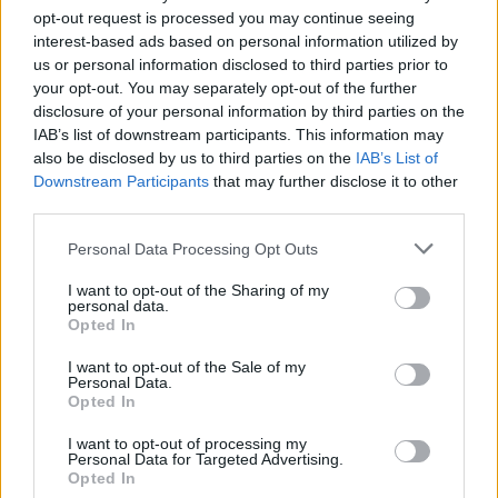
opt-out request is processed you may continue seeing
interest-based ads based on personal information utilized by
us or personal information disclosed to third parties prior to
your opt-out. You may separately opt-out of the further
disclosure of your personal information by third parties on the
IAB’s list of downstream participants. This information may
also be disclosed by us to third parties on the
IAB’s List of
Downstream Participants
that may further disclose it to other
third parties.
ΔΙΕΘΝΗ
Η ακριβή πλευρά της AI: Επιπλέον 375
Personal Data Processing Opt Outs
δολάρια τον χρόνο για κάθε νοικοκυριό στις
I want to opt-out of the Sharing of my
ΗΠΑ
personal data.
Opted In
Μπορεί η τεχνητή νοημοσύνη και οι σημαντικές τεχνολογικές
καινοτομίες που τη συνοδεύουν να έχουν τη δυνατότητα να
I want to opt-out of the Sale of my
ενισχύσουν την παραγωγικότητα, την ανάπτυξη και την οικονομία
Personal Data.
κάθε χώρας, δημιουργώντας μεγάλες επενδυτικές ευκαιρίες, νέες
Opted In
θέσεις εργασίας, ακόμη και ολόκληρες βιομηχανίες, ωστόσο πριν
I want to opt-out of processing my
γίνουν ορατά τα μακροπρόθεσμα οφέλη της, η επενδυτική έκρηξη
Personal Data for Targeted Advertising.
γύρω από αυτή αρχίζει να έχει ένα άμεσο και λιγότερο ευχάριστο
Opted In
αποτέλεσμα: υψηλότερες τιμές για τους καταναλωτές.