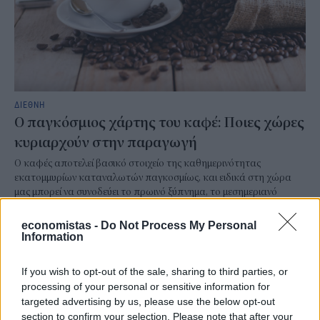
ΔΙΕΘΝΗ
Ο παγκόσμιος χάρτης του καφέ: Ποιες χώρες
κυριαρχούν στην παραγωγή
Ο καφές αποτελεί βασικό στοιχείο της καθημερινότητας
εκατομμυρίων καταναλωτών παγκοσμίως, και ειδικά στη χώρα
μας μπορεί να συνοδεύει το πρωινό ξύπνημα, το μεσημεριανό
φαγητό, τη συνάντηση με φίλους αλλά και κάποιο επαγγελματικό
ραντεβού. Γενικά, ταιριάζει σχεδόν σε κάθε κοινωνική συνθήκη,
economistas -
Do Not Process My Personal
προσφέρεται σε δεκάδες παραλλαγές και καλύπτει κάθε γούστο.
Information
NEWSROOM
/
04 Αυγ 2026
If you wish to opt-out of the sale, sharing to third parties, or
processing of your personal or sensitive information for
targeted advertising by us, please use the below opt-out
section to confirm your selection. Please note that after your