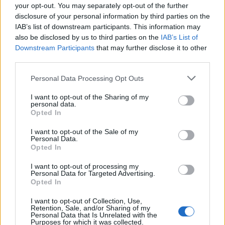
your opt-out. You may separately opt-out of the further
disclosure of your personal information by third parties on the
IAB’s list of downstream participants. This information may
ΔΙΕΘΝΗ
also be disclosed by us to third parties on the
IAB’s List of
Η ακριβή πλευρά της AI: Επιπλέον 375
Downstream Participants
that may further disclose it to other
δολάρια τον χρόνο για κάθε νοικοκυριό στις
third parties.
ΗΠΑ
Personal Data Processing Opt Outs
Μπορεί η τεχνητή νοημοσύνη και οι σημαντικές τεχνολογικές
καινοτομίες που τη συνοδεύουν να έχουν τη δυνατότητα να
I want to opt-out of the Sharing of my
ενισχύσουν την παραγωγικότητα, την ανάπτυξη και την οικονομία
personal data.
Opted In
κάθε χώρας, δημιουργώντας μεγάλες επενδυτικές ευκαιρίες, νέες
θέσεις εργασίας, ακόμη και ολόκληρες βιομηχανίες, ωστόσο πριν
I want to opt-out of the Sale of my
γίνουν ορατά τα μακροπρόθεσμα οφέλη της, η επενδυτική έκρηξη
Personal Data.
γύρω από αυτή αρχίζει να έχει ένα άμεσο και λιγότερο ευχάριστο
Opted In
αποτέλεσμα: υψηλότερες τιμές για τους καταναλωτές.
I want to opt-out of processing my
NEWSROOM
/
30 Ιουλ 2026
Personal Data for Targeted Advertising.
Opted In
I want to opt-out of Collection, Use,
Retention, Sale, and/or Sharing of my
Personal Data that Is Unrelated with the
Purposes for which it was collected.