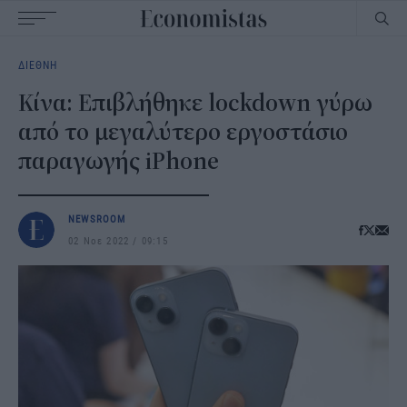
Main
ΔΙΕΘΝΗ
navigation
Κίνα: Επιβλήθηκε lockdown γύρω
από το μεγαλύτερο εργοστάσιο
παραγωγής iPhone
NEWSROOM
02 Νοε 2022
09:15