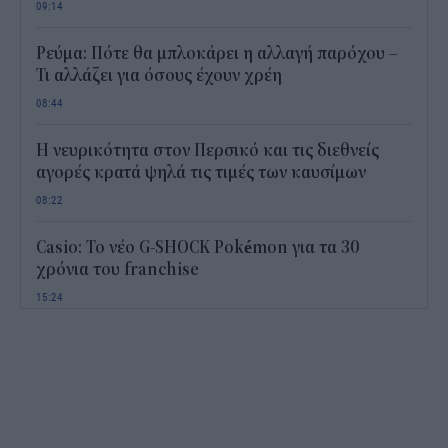
09:14
Ρεύμα: Πότε θα μπλοκάρει η αλλαγή παρόχου –
Τι αλλάζει για όσους έχουν χρέη
08:44
Η νευρικότητα στον Περσικό και τις διεθνείς
αγορές κρατά ψηλά τις τιμές των καυσίμων
08:22
Casio: Το νέο G-SHOCK Pokémon για τα 30
χρόνια του franchise
15:24
Δεκαπενταύγουστος 2026: Πόσο θα πληρωθούν
όσοι εργάζονται
14:54
Οι 7 προτεραιότητες για την ενίσχυση της