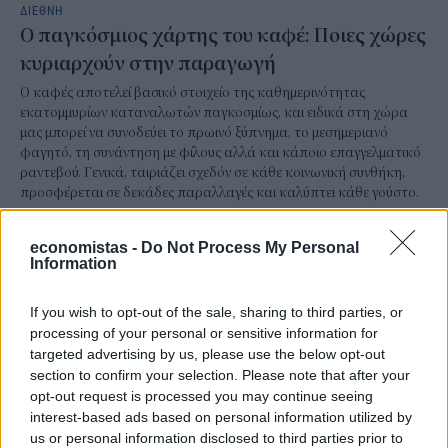
ΔΙΕΘΝΗ
Ο παγκόσμιος χάρτης του καφέ: Ποιες χώρες
κυριαρχούν στην παραγωγή
Ο καφές αποτελεί βασικό στοιχείο της καθημερινότητας
εκατομμυρίων καταναλωτών παγκοσμίως, και ειδικά στη χώρα
μας μπορεί να συνοδεύει το πρωινό ξύπνημα, το μεσημεριανό
φαγητό, τη συνάντηση με φίλους αλλά και κάποιο επαγγελματικό
ραντεβού. Γενικά, ταιριάζει σχεδόν σε κάθε κοινωνική συνθήκη,
προσφέρεται σε δεκάδες παραλλαγές και καλύπτει κάθε γούστο.
NEWSROOM
/
04 Αυγ 2026
economistas -
Do Not Process My Personal
Information
If you wish to opt-out of the sale, sharing to third parties, or
processing of your personal or sensitive information for
targeted advertising by us, please use the below opt-out
section to confirm your selection. Please note that after your
opt-out request is processed you may continue seeing
interest-based ads based on personal information utilized by
us or personal information disclosed to third parties prior to