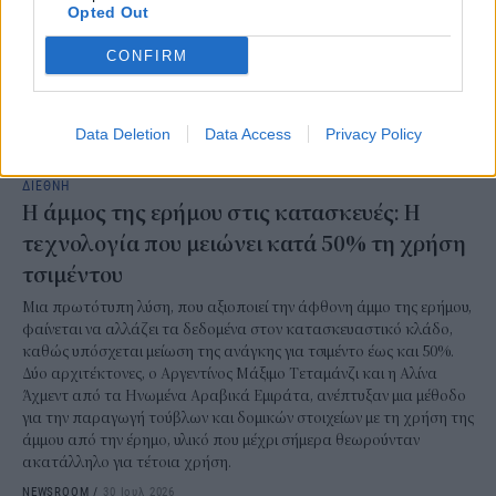
Opted Out
CONFIRM
Data Deletion
Data Access
Privacy Policy
ΔΙΕΘΝΗ
Η άμμος της ερήμου στις κατασκευές: Η
τεχνολογία που μειώνει κατά 50% τη χρήση
τσιμέντου
Μια πρωτότυπη λύση, που αξιοποιεί την άφθονη άμμο της ερήμου,
φαίνεται να αλλάζει τα δεδομένα στον κατασκευαστικό κλάδο,
καθώς υπόσχεται μείωση της ανάγκης για τσιμέντο έως και 50%.
Δύο αρχιτέκτονες, ο Αργεντίνος Μάξιμο Τεταμάνζι και η Αλίνα
Άχμεντ από τα Ηνωμένα Αραβικά Εμιράτα, ανέπτυξαν μια μέθοδο
για την παραγωγή τούβλων και δομικών στοιχείων με τη χρήση της
άμμου από την έρημο, υλικό που μέχρι σήμερα θεωρούνταν
ακατάλληλο για τέτοια χρήση.
NEWSROOM
/
30 Ιουλ 2026