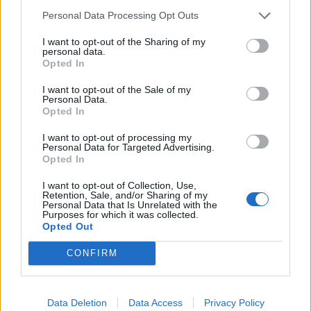
Personal Data Processing Opt Outs
I want to opt-out of the Sharing of my
personal data.
Opted In
I want to opt-out of the Sale of my
Personal Data.
Opted In
I want to opt-out of processing my
ΔΙΕΘΝΗ
Personal Data for Targeted Advertising.
Ο παγκόσμιος χάρτης του καφέ: Ποιες χώρες
Opted In
κυριαρχούν στην παραγωγή
I want to opt-out of Collection, Use,
Retention, Sale, and/or Sharing of my
Ο καφές αποτελεί βασικό στοιχείο της καθημερινότητας
Personal Data that Is Unrelated with the
εκατομμυρίων καταναλωτών παγκοσμίως, και ειδικά στη χώρα
Purposes for which it was collected.
μας μπορεί να συνοδεύει το πρωινό ξύπνημα, το μεσημεριανό
Opted Out
φαγητό, τη συνάντηση με φίλους αλλά και κάποιο επαγγελματικό
ραντεβού. Γενικά, ταιριάζει σχεδόν σε κάθε κοινωνική συνθήκη,
CONFIRM
προσφέρεται σε δεκάδες παραλλαγές και καλύπτει κάθε γούστο.
NEWSROOM
/
04 Αυγ 2026
Data Deletion
Data Access
Privacy Policy