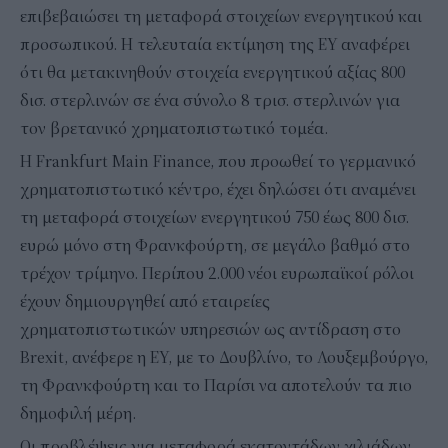
επιβεβαιώσει τη μεταφορά στοιχείων ενεργητικού και
προσωπικού. Η τελευταία εκτίμηση της EY αναφέρει
ότι θα μετακινηθούν στοιχεία ενεργητικού αξίας 800
δισ. στερλινών σε ένα σύνολο 8 τρισ. στερλινών για
τον βρετανικό χρηματοπιστωτικό τομέα.
Η Frankfurt Main Finance, που προωθεί το γερμανικό
χρηματοπιστωτικό κέντρο, έχει δηλώσει ότι αναμένει
τη μεταφορά στοιχείων ενεργητικού 750 έως 800 δισ.
ευρώ μόνο στη Φρανκφούρτη, σε μεγάλο βαθμό στο
τρέχον τρίμηνο. Περίπου 2.000 νέοι ευρωπαϊκοί ρόλοι
έχουν δημιουργηθεί από εταιρείες
χρηματοπιστωτικών υπηρεσιών ως αντίδραση στο
Brexit, ανέφερε η EY, με το Δουβλίνο, το Λουξεμβούργο,
τη Φρανκφούρτη και το Παρίσι να αποτελούν τα πιο
δημοφιλή μέρη.
Οι προβλέψεις για μεταφορά εκατοντάδων χιλιάδων