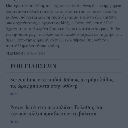
Μια πρωτότυπη λύση, που αξιοποιεί την άφθονη άμμο της ερήμου,
φαίνεται να αλλάζει τα δεδομένα στον κατασκευαστικό κλάδο,
καθώς υπόσχεται μείωση της ανάγκης για τσιμέντο έως και 50%.
Δύο αρχιτέκτονες, ο Αργεντίνος Μάξιμο Τεταμάνζι και η Αλίνα
Άχμεντ από τα Ηνωμένα Αραβικά Εμιράτα, ανέπτυξαν μια μέθοδο
για την παραγωγή τούβλων και δομικών στοιχείων με τη χρήση της
άμμου από την έρημο, υλικό που μέχρι σήμερα θεωρούνταν
ακατάλληλο για τέτοια χρήση.
NEWSROOM
/
30 Ιουλ 2026
ΡΟΗ ΕΙΔΗΣΕΩΝ
Screen time στα παιδιά: Μήπως μετράμε λάθος
τις ώρες μπροστά στην οθόνη;
08:21
Power bank στο αεροπλάνο: Το λάθος που
κάνουν πολλοί πριν δώσουν τη βαλίτσα
08:12