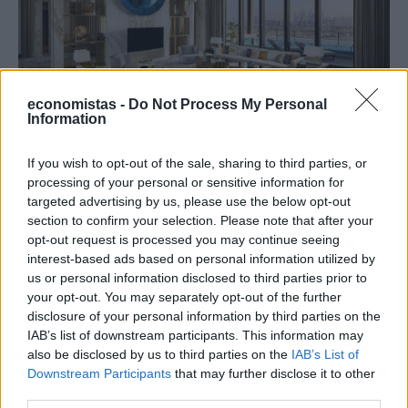
economistas -
Do Not Process My Personal
Information
ΔΙΕΘΝΗ
Πού βρίσκεται η πιο ακριβή σουίτα
If you wish to opt-out of the sale, sharing to third parties, or
processing of your personal or sensitive information for
ξενοδοχείου στον κόσμο
targeted advertising by us, please use the below opt-out
Έχετε αναρωτηθεί ποτέ πώς θα ήταν το εσωτερικό ενός από τα
section to confirm your selection. Please note that after your
πιο ακριβά ρετιρέ ξενοδοχείων στο κόσμο στο οποίο, ρεαλιστικά
opt-out request is processed you may continue seeing
μιλώντας, γνωρίζετε ότι θα ήταν αρκετά δύσκολο να βρεθείτε; Στο
interest-based ads based on personal information utilized by
Ντουμπάι και συγκεκριμένα στο Atlantis The Royal, στην τεχνητή
us or personal information disclosed to third parties prior to
νησίδα Palm Jumeirah, βρίσκεται μία από τις ακριβότερες και πιο
your opt-out. You may separately opt-out of the further
εντυπωσιακές ξενοδοχειακές σουίτες στον κόσμο.
disclosure of your personal information by third parties on the
NEWSROOM
/
05 Αυγ 2026
IAB’s list of downstream participants. This information may
also be disclosed by us to third parties on the
IAB’s List of
Downstream Participants
that may further disclose it to other
third parties.