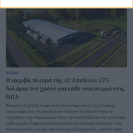
ΔΙΕΘΝΗ
Η ακριβή πλευρά της AI: Επιπλέον 375
δολάρια τον χρόνο για κάθε νοικοκυριό στις
ΗΠΑ
Μπορεί η τεχνητή νοημοσύνη και οι σημαντικές τεχνολογικές
καινοτομίες που τη συνοδεύουν να έχουν τη δυνατότητα να
ενισχύσουν την παραγωγικότητα, την ανάπτυξη και την οικονομία
κάθε χώρας, δημιουργώντας μεγάλες επενδυτικές ευκαιρίες, νέες
θέσεις εργασίας, ακόμη και ολόκληρες βιομηχανίες, ωστόσο πριν