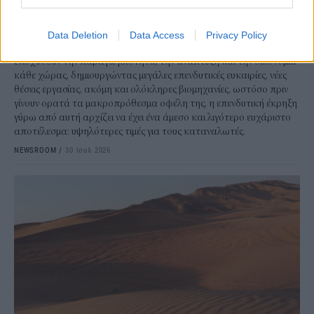
ΗΠΑ
Μπορεί η τεχνητή νοημοσύνη και οι σημαντικές τεχνολογικές
Data Deletion
Data Access
Privacy Policy
καινοτομίες που τη συνοδεύουν να έχουν τη δυνατότητα να
ενισχύσουν την παραγωγικότητα, την ανάπτυξη και την οικονομία
κάθε χώρας, δημιουργώντας μεγάλες επενδυτικές ευκαιρίες, νέες
θέσεις εργασίας, ακόμη και ολόκληρες βιομηχανίες, ωστόσο πριν
γίνουν ορατά τα μακροπρόθεσμα οφέλη της, η επενδυτική έκρηξη
γύρω από αυτή αρχίζει να έχει ένα άμεσο και λιγότερο ευχάριστο
αποτέλεσμα: υψηλότερες τιμές για τους καταναλωτές.
NEWSROOM
/
30 Ιουλ 2026