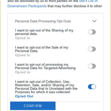
also be disclosed by us to third parties on the
IAB’s List of
μας μπορεί να συνοδεύει το πρωινό ξύπνημα, το μεσημεριανό
Downstream Participants
that may further disclose it to other
φαγητό, τη συνάντηση με φίλους αλλά και κάποιο επαγγελματικό
third parties.
ραντεβού. Γενικά, ταιριάζει σχεδόν σε κάθε κοινωνική συνθήκη,
προσφέρεται σε δεκάδες παραλλαγές και καλύπτει κάθε γούστο.
Personal Data Processing Opt Outs
NEWSROOM
/
04 Αυγ 2026
I want to opt-out of the Sharing of my
personal data.
Opted In
I want to opt-out of the Sale of my
Personal Data.
Opted In
I want to opt-out of processing my
Personal Data for Targeted Advertising.
Opted In
I want to opt-out of Collection, Use,
Retention, Sale, and/or Sharing of my
Personal Data that Is Unrelated with the
Purposes for which it was collected.
ΔΙΕΘΝΗ
Opted Out
Η ακριβή πλευρά της AI: Επιπλέον 375
CONFIRM
δολάρια τον χρόνο για κάθε νοικοκυριό στις