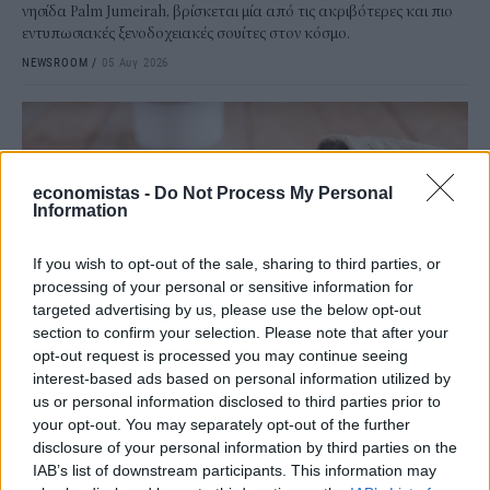
νησίδα Palm Jumeirah, βρίσκεται μία από τις ακριβότερες και πιο
εντυπωσιακές ξενοδοχειακές σουίτες στον κόσμο.
NEWSROOM
/
05 Αυγ 2026
economistas -
Do Not Process My Personal
Information
If you wish to opt-out of the sale, sharing to third parties, or
processing of your personal or sensitive information for
targeted advertising by us, please use the below opt-out
section to confirm your selection. Please note that after your
opt-out request is processed you may continue seeing
ΔΙΕΘΝΗ
interest-based ads based on personal information utilized by
Ο παγκόσμιος χάρτης του καφέ: Ποιες χώρες
us or personal information disclosed to third parties prior to
your opt-out. You may separately opt-out of the further
κυριαρχούν στην παραγωγή
disclosure of your personal information by third parties on the
Ο καφές αποτελεί βασικό στοιχείο της καθημερινότητας
IAB’s list of downstream participants. This information may
εκατομμυρίων καταναλωτών παγκοσμίως, και ειδικά στη χώρα