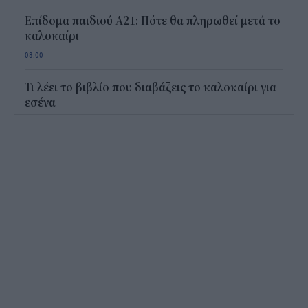
Επίδομα παιδιού Α21: Πότε θα πληρωθεί μετά το
καλοκαίρι
08:00
Τι λέει το βιβλίο που διαβάζεις το καλοκαίρι για
εσένα
15:33
Humanity Greece: 24ωρη στήριξη στα πύρινα
μέτωπα - Πώς μπορείτε να βοηθήσετε
14:55
Ηχηρό καμπανάκι κινδύνου από τις διεθνείς
τιμές των τροφίμων
13:45
Σε εξέλιξη οι αιτήσεις για το «Τουρισμός για
Όλους» – Ποια ΑΦΜ κάνουν αίτηση σήμερα