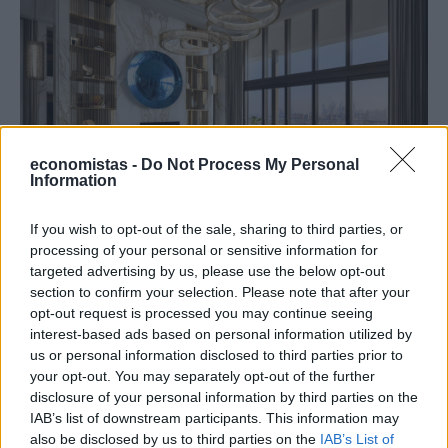
economistas -
Do Not Process My Personal
Information
If you wish to opt-out of the sale, sharing to third parties, or
ΔΙΕΘΝΗ
processing of your personal or sensitive information for
Πού βρίσκεται η πιο ακριβή σουίτα
targeted advertising by us, please use the below opt-out
section to confirm your selection. Please note that after your
ξενοδοχείου στον κόσμο
opt-out request is processed you may continue seeing
Έχετε αναρωτηθεί ποτέ πώς θα ήταν το εσωτερικό ενός από τα
interest-based ads based on personal information utilized by
πιο ακριβά ρετιρέ ξενοδοχείων στο κόσμο στο οποίο, ρεαλιστικά
us or personal information disclosed to third parties prior to
μιλώντας, γνωρίζετε ότι θα ήταν αρκετά δύσκολο να βρεθείτε; Στο
your opt-out. You may separately opt-out of the further
Ντουμπάι και συγκεκριμένα στο Atlantis The Royal, στην τεχνητή
disclosure of your personal information by third parties on the
νησίδα Palm Jumeirah, βρίσκεται μία από τις ακριβότερες και πιο
IAB’s list of downstream participants. This information may
εντυπωσιακές ξενοδοχειακές σουίτες στον κόσμο.
also be disclosed by us to third parties on the
IAB’s List of