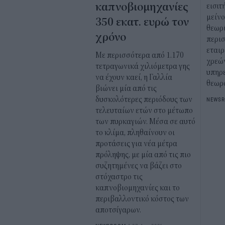
καπνοβιομηχανίες
εισιτ
μείν
350 εκατ. ευρώ τον
θεωρί
χρόνο
περι
εταιρ
Με περισσότερα από 1.170
χρεώ
τετραγωνικά χιλιόμετρα γης
υπηρε
να έχουν καεί, η Γαλλία
θεωρ
βιώνει μία από τις
δυσκολότερες περιόδους των
NEWS
τελευταίων ετών στο μέτωπο
των πυρκαγιών. Μέσα σε αυτό
το κλίμα, πληθαίνουν οι
προτάσεις για νέα μέτρα
πρόληψης, με μία από τις πιο
συζητημένες να βάζει στο
στόχαστρο τις
καπνοβιομηχανίες και το
περιβαλλοντικό κόστος των
αποτσίγαρων.