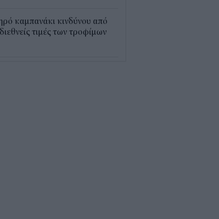
ηρό καμπανάκι κινδύνου από
 διεθνείς τιμές των τροφίμων
5
εξέλιξη οι αιτήσεις για το
υρισμός για Όλους» – Ποια
Μ κάνουν αίτηση σήμερα
5
ρός με 40άρια το
βατοκύριακο: Οι πιο ζεστές
ιοχές
7
ς "φόρος" στα τσιγάρα για τις
καγιές: Η πρόταση για να
ρώνουν οι καπνοβιομηχανίες