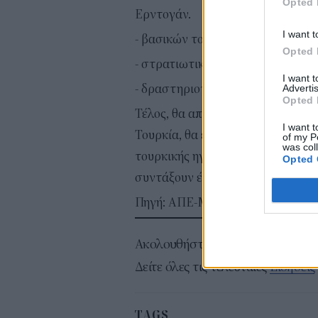
Opted 
Ερντογάν.
I want t
- βασικών τουρκικών τράπεζων.
Opted 
- στρατιωτικών συναλλαγών.
I want 
- δραστηριοτήτων στον ενεργεια
Advertis
Opted 
Τέλος, θα απαγορευόταν η παροχ
I want t
Τουρκία, θα επιβαλλόταν απαγόρ
of my P
was col
τουρκικής ηγεσίας και θα απαιτού
Opted 
συντάξουν έκθεση για τα καθαρά 
Πηγή: ΑΠΕ-ΜΠΕ
Ακολουθήστε το
σ
Δείτε όλες τις τελευταίες
Ειδήσεις
TAGS