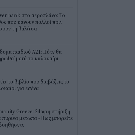
1
er bank στο αεροπλάνο: Το
ος που κάνουν πολλοί πριν
σουν τη βαλίτσα
2
δομα παιδιού Α21: Πότε θα
ρωθεί μετά το καλοκαίρι
0
λέει το βιβλίο που διαβάζεις το
οκαίρι για εσένα
3
anity Greece: 24ωρη στήριξη
 πύρινα μέτωπα - Πώς μπορείτε
 βοηθήσετε
5