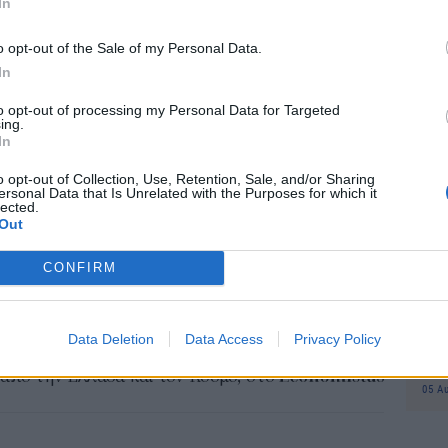
In
προ
φορ
o opt-out of the Sale of my Personal Data.
Δη
πρ
In
05 Α
to opt-out of processing my Personal Data for Targeted
κό τομέα.
ing.
In
Συν
ή αμερικανικής στρατιωτικής βοήθειας στην
Ποι
o opt-out of Collection, Use, Retention, Sale, and/or Sharing
διπ
ευση εισόδου στις ΗΠΑ στα στελέχη της
ersonal Data that Is Unrelated with the Purposes for which it
lected.
Αυ
νταν από τις αρμόδιες αμερικανικές υπηρεσίες να
Out
07 Α
περιουσιακά στοιχεία του προέδρου Ερντογάν.
CONFIRM
Το
κόλ
εμφ
Data Deletion
Data Access
Privacy Policy
το
Google News
και μάθετε πρώτοι όλες τις ειδήσεις
ενν
βα
από την Ελλάδα και τον Κόσμο, στο
05 Α