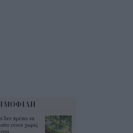
 εκατ. ευρώ τον χρόνο
5
Α: Επίδομα περίπου 758 ευρώ
 δύο μήνες – Ποιοι γονείς το
αιούνται
4
ΗΜΟΦΙΛΗ
τί δεν πρέπει να
άτε crocs χωρίς
λτσα