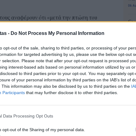
06 Α
 τους αναφέρουν ότι «μετά την πτώση του
Cas
 υποστηρίζονται από την Τουρκία έχουν εντείνει
SH
tas -
Do Not Process My Personal Information
τα 
ων Κούρδων εταίρων μας, απειλώντας για άλλη μια
fra
οτροπής της επανεμφάνισης του Ισλαμικού
to opt-out of the sale, sharing to third parties, or processing of your per
06 Α
formation for targeted advertising by us, please use the below opt-out s
r selection. Please note that after your opt-out request is processed y
Διο
ις
eing interest-based ads based on personal information utilized by us or
εκπ
disclosed to third parties prior to your opt-out. You may separately opt-
ι γερουσιαστές Κρις Βαν Χόλεν και Λίντσεϊ
Πότ
losure of your personal information by third parties on the IAB’s list of
ονό
ς που προβλέπονταν στο αντίστοιχο νομοσχέδιο
. This information may also be disclosed by us to third parties on the
IA
πρέ
Participants
that may further disclose it to other third parties.
οποίο είχε ως αποτέλεσμα να εξαναγκάσει την
οι 
οστηρίζονται από αυτήν να προβούν σε μια
06 Α
ύρδους.
l Data Processing Opt Outs
ΑΣ
2019 περιλαμβανόταν κυρώσεις εναντίον:
Τελ
o opt-out of the Sharing of my personal data.
315
ν, συμπεριλαμβανομένου του ίδιου του