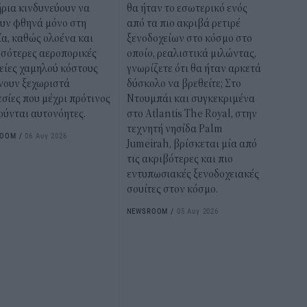
ήρια κινδυνεύουν να
θα ήταν το εσωτερικό ενός
ουν φθηνά μόνο στη
από τα πιο ακριβά ρετιρέ
α, καθώς ολοένα και
ξενοδοχείων στο κόσμο στο
σσότερες αεροπορικές
οποίο, ρεαλιστικά μιλώντας,
είες χαμηλού κόστους
γνωρίζετε ότι θα ήταν αρκετά
νουν ξεχωριστά
δύσκολο να βρεθείτε; Στο
σίες που μέχρι πρότινος
Ντουμπάι και συγκεκριμένα
ούνται αυτονόητες.
στο Atlantis The Royal, στην
τεχνητή νησίδα Palm
ROOM
/
06 Αυγ 2026
Jumeirah, βρίσκεται μία από
τις ακριβότερες και πιο
εντυπωσιακές ξενοδοχειακές
σουίτες στον κόσμο.
NEWSROOM
/
05 Αυγ 2026