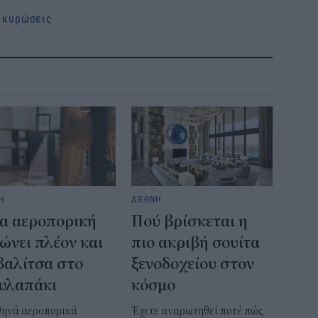
 κυρώσεις
Η
ΔΙΕΘΝΗ
α αεροπορική
Πού βρίσκεται η
ώνει πλέον και
πιο ακριβή σουίτα
βαλίτσα στο
ξενοδοχείου στον
υλαπάκι
κόσμο
θηνά αεροπορικά
Έχετε αναρωτηθεί ποτέ πώς