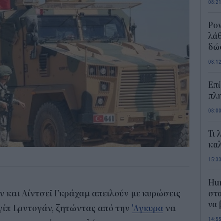
08:2
Pow
λάθ
δώ
08:1
Επί
πλη
08:0
Τι 
καλ
15:3
Hum
ν και Λίντσεϊ Γκράχαμ απειλούν με κυρώσεις
στα
να
γίπ Ερντογάν, ζητώντας από την
'Αγκυρα
να
14:5