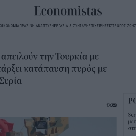
ΟΙΚΟΝΟΜΙΑ
ΠΡΑΣΙΝΗ ΑΝΑΠΤΥΞΗ
ΕΡΓΑΣΙΑ & ΣΥΝΤΑΞΗ
ΕΠΙΧΕΙΡΗΣΕΙΣ
ΤΡΟΠΟΣ ΖΩΗ
Main
navigation
απειλούν την Τουρκία με
πάρξει κατάπαυση πυρός με
 Συρία
Ρ
Scr
μετ
στη