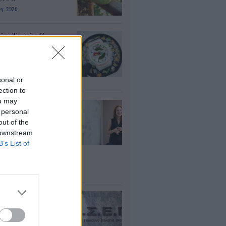
υγ 2026
io: Το νέο G-
OCK Pokémon για
30 χρόνια του
nchise
sonal or
υγ 2026
ection to
ou may
ρισμοί
 personal
αιδευτικών 2026:
out of the
ε βγαίνουν τα
 downstream
ματα και τι
B’s List of
πει να προσέξουν
υποψήφιοι
υγ 2026
ΕΠ 6Κ/2026:
ευταία μέρα για
 μόνιμες