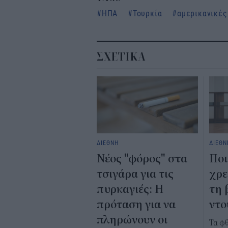
ΗΠΑ
Τουρκία
αμερικανικές
ΣΧΕΤΙΚΑ
ΔΙΕΘΝΗ
ΔΙΕΘΝ
Νέος "φόρος" στα
Ποι
τσιγάρα για τις
χρε
πυρκαγιές: Η
τη 
πρόταση για να
ντο
πληρώνουν οι
Τα φ