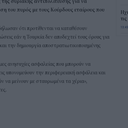
 της συριακής αντιπολίτευσης για να
η του πυρός με τους Κούρδους εταίρους που
Ηχ
τις
13:4
 δήλωσαν ότι προτίθενται να καταθέσουν
ώσεις εάν η Τουρκία δεν αποδεχτεί τους όρους για
Σε 
 και την δημιουργία αποστρατιωτικοποιημένης
«Το
ΑΦ
13:1
ιμες ανησυχίες ασφαλείας που μπορούν να
ξεις υπονομεύουν την περιφερειακή ασφάλεια και
Και
ύν να μείνουν με σταυρωμένα τα χέρια»,
Σαβ
περ
ες.
12:4
Νέο
πυρ
πλη