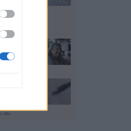
σλήψεις – Ποιοι
είς του
μοσίου ζητούν
οσωπικό
υγ 2026
τάξεις χηρείας:
οι θα δουν
λάσιο ποσό τέλος
γούστου
υγ 2026
 «μαθηματικό»
πο για 27
ανίσεις με μόλις
έα ρούχα στη
λίτσα
υγ 2026