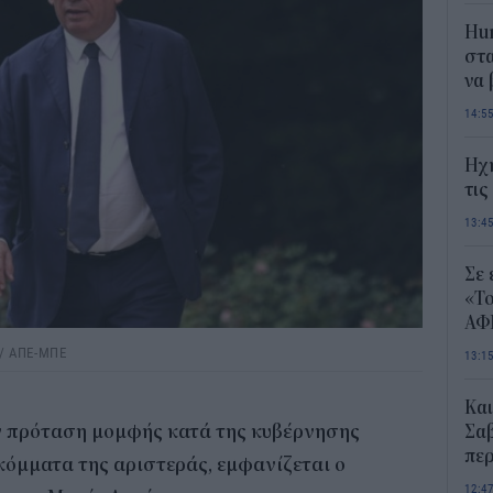
Hum
στα
να
14:5
Ηχ
τις
13:4
Σε 
«Το
ΑΦ
/ ΑΠΕ-ΜΠΕ
13:1
Και
ν πρόταση μομφής κατά της κυβέρνησης
Σαβ
περ
 κόμματα της αριστεράς, εμφανίζεται ο
12:4