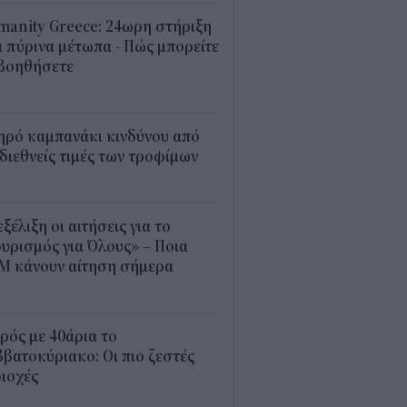
anity Greece: 24ωρη στήριξη
 πύρινα μέτωπα - Πώς μπορείτε
 βοηθήσετε
5
ηρό καμπανάκι κινδύνου από
 διεθνείς τιμές των τροφίμων
5
εξέλιξη οι αιτήσεις για το
υρισμός για Όλους» – Ποια
Μ κάνουν αίτηση σήμερα
5
ρός με 40άρια το
βατοκύριακο: Οι πιο ζεστές
ιοχές
7