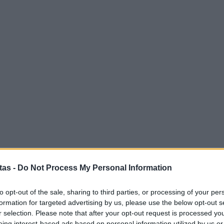
αλλ
επε
10:5
Δημ
Οκτ
ανα
10:3
tas -
Do Not Process My Personal Information
Δ
to opt-out of the sale, sharing to third parties, or processing of your per
Έφ
formation for targeted advertising by us, please use the below opt-out s
τω
r selection. Please note that after your opt-out request is processed y
μι
eing interest-based ads based on personal information utilized by us or