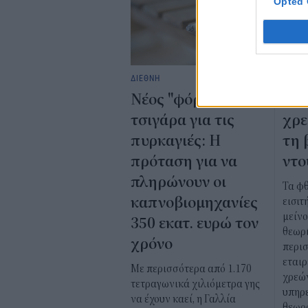
Opted 
ΔΙΕΘΝΗ
ΔΙΕΘΝ
Νέος "φόρος" στα
Ποι
τσιγάρα για τις
χρε
πυρκαγιές: Η
τη 
πρόταση για να
ντο
πληρώνουν οι
Τα φ
καπνοβιομηχανίες
εισιτ
μείν
350 εκατ. ευρώ τον
θεωρί
χρόνο
περι
εταιρ
Με περισσότερα από 1.170
χρεώ
τετραγωνικά χιλιόμετρα γης
υπηρε
να έχουν καεί, η Γαλλία
θεωρ