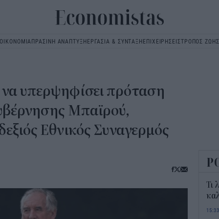
ΟΙΚΟΝΟΜΙΑ
ΠΡΑΣΙΝΗ ΑΝΑΠΤΥΞΗ
ΕΡΓΑΣΙΑ & ΣΥΝΤΑΞΗ
ΕΠΙΧΕΙΡΗΣΕΙΣ
ΤΡΟΠΟΣ ΖΩΗ
Main
navigation
 να υπερψηφίσει πρόταση
υβέρνησης Μπαϊρού,
δεξιός Εθνικός Συναγερμός
Ρ
Τι 
καλ
15:3