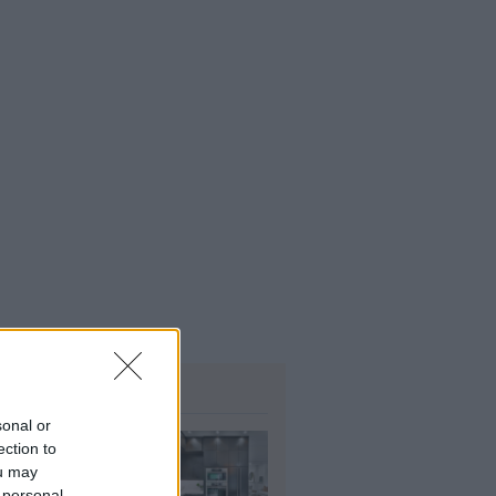
άζει για ξενοδοχεία, νησιά και
νδύσεις
6
όσιο: Άκυρες από 1η
ωβρίου οι εγκύκλιοι που δεν
ρτώνται online
5
ΗΜΟΦΙΛΗ
sonal or
τασε το τέλος
ection to
ν φούρνων
ou may
κροκυμάτων;
 personal