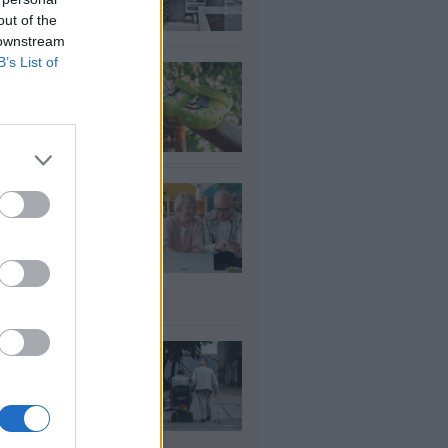
υγ 2026
out of the
 downstream
B’s List of
τί δεν πρέπει να
άτε crocs χωρίς
λτσα
υγ 2026
τάξεις: Ποιοι
ρεί να λάβουν
αδρομικά έως
000 ευρώ – Τι
πει να ελέγξουν
υγ 2026
ΦΚΑ: Ποιοι
αιούνται
οσαύξηση έως 846
ρώ στη σύνταξη
υγ 2026