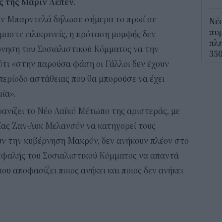
ς της Μαρίν Λεπέν.
άν Μπαρντελά δήλωσε σήμερα το πρωί σε
Νέο
πυρ
ίμαστε ειλικρινείς, η πρόταση μομφής δεν
πλη
ρνηση του Σοσιαλιστικού Κόμματος να την
350
τι «στην παρούσα φάση οι Γάλλοι δεν έχουν
12:1
 περίοδο αστάθειας που θα μπορούσε να έχει
ΔΥΠ
ία».
για
ανίζει το Νέο Λαϊκό Μέτωπο της αριστεράς, με
δικ
ίας Ζαν-Λυκ Μελανσόν να κατηγορεί τους
11:3
υν την κυβέρνηση Μακρόν, δεν ανήκουν πλέον στο
Ηλε
κεφαλής του Σοσιαλιστικού Κόμματος να απαντά
παρ
που αποφασίζει ποιος ανήκει και ποιος δεν ανήκει
11:0
Υπε
Χωρ