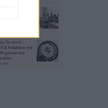
αιδευτικοί: Αύριο
8) ξεκινούν οι
ήσεις για 5.017
ιμους διορισμούς
υγ 2026
io: Το νέο G-
OCK Pokémon για
30 χρόνια του
nchise
υγ 2026