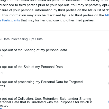
04 Α
disclosed to third parties prior to your opt-out. You may separately opt-
losure of your personal information by third parties on the IAB’s list of
. This information may also be disclosed by us to third parties on the
IA
Για
Participants
that may further disclose it to other third parties.
φορ
κά
06 Α
l Data Processing Opt Outs
το
Google News
και μάθετε πρώτοι όλες τις ειδήσεις
Συν
o opt-out of the Sharing of my personal data.
από την Ελλάδα και τον Κόσμο, στο
μπο
In
αν
20.
o opt-out of the Sale of my Personal Data.
πρέ
In
04 Α
Μαρίν Λεπέν
to opt-out of processing my Personal Data for Targeted
ing.
e-Ε
In
δικ
πρ
o opt-out of Collection, Use, Retention, Sale, and/or Sharing
ευ
ersonal Data that Is Unrelated with the Purposes for which it
lected.
04 Α