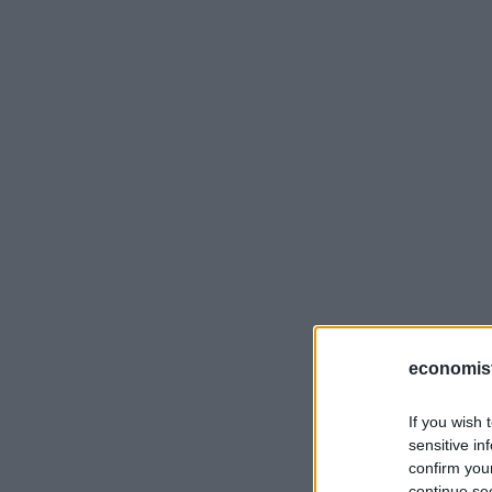
economis
If you wish 
sensitive in
confirm you
continue se