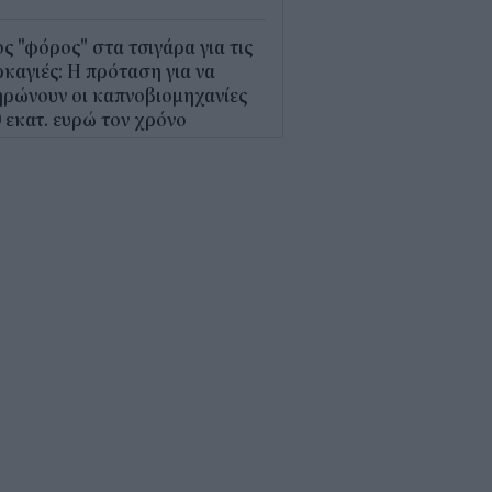
ς "φόρος" στα τσιγάρα για τις
καγιές: Η πρόταση για να
ρώνουν οι καπνοβιομηχανίες
 εκατ. ευρώ τον χρόνο
5
Α: Επίδομα περίπου 758 ευρώ
 δύο μήνες – Ποιοι γονείς το
αιούνται
4
κτρονικό "μάτι" σαρώνει τις
αλίες- Τι έδειξαν οι έλεγχοι
9
γράφη το νέο Ειδικό
οταξικό για τον Τουρισμό: Τι