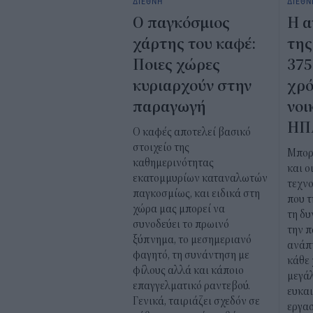
ΔΙΕΘΝΗ
ΔΙΕΘΝ
Ο παγκόσμιος
Η α
χάρτης του καφέ:
της
Ποιες χώρες
375
κυριαρχούν στην
χρό
παραγωγή
νοι
ΗΠ
Ο καφές αποτελεί βασικό
στοιχείο της
Μπορ
καθημερινότητας
και ο
εκατομμυρίων καταναλωτών
τεχνο
παγκοσμίως, και ειδικά στη
που τ
χώρα μας μπορεί να
τη δυ
συνοδεύει το πρωινό
την π
ξύπνημα, το μεσημεριανό
ανάπτ
φαγητό, τη συνάντηση με
κάθε
φίλους αλλά και κάποιο
μεγάλ
επαγγελματικό ραντεβού.
ευκαι
Γενικά, ταιριάζει σχεδόν σε
εργασ