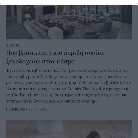
ΔΙΕΘΝΗ
Πού βρίσκεται η πιο ακριβή σουίτα
ξενοδοχείου στον κόσμο
Έχετε αναρωτηθεί ποτέ πώς θα ήταν το εσωτερικό ενός από τα
πιο ακριβά ρετιρέ ξενοδοχείων στο κόσμο στο οποίο, ρεαλιστικά
μιλώντας, γνωρίζετε ότι θα ήταν αρκετά δύσκολο να βρεθείτε; Στο
Ντουμπάι και συγκεκριμένα στο Atlantis The Royal, στην τεχνητή
νησίδα Palm Jumeirah, βρίσκεται μία από τις ακριβότερες και πιο
εντυπωσιακές ξενοδοχειακές σουίτες στον κόσμο.
NEWSROOM
/
05 Αυγ 2026