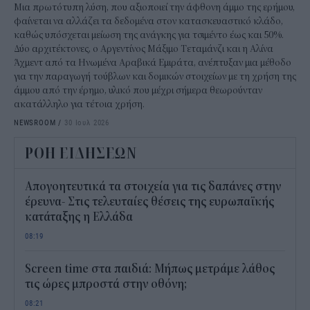
Μια πρωτότυπη λύση, που αξιοποιεί την άφθονη άμμο της ερήμου,
φαίνεται να αλλάζει τα δεδομένα στον κατασκευαστικό κλάδο,
καθώς υπόσχεται μείωση της ανάγκης για τσιμέντο έως και 50%.
Δύο αρχιτέκτονες, ο Αργεντίνος Μάξιμο Τεταμάνζι και η Αλίνα
Άχμεντ από τα Ηνωμένα Αραβικά Εμιράτα, ανέπτυξαν μια μέθοδο
για την παραγωγή τούβλων και δομικών στοιχείων με τη χρήση της
άμμου από την έρημο, υλικό που μέχρι σήμερα θεωρούνταν
ακατάλληλο για τέτοια χρήση.
NEWSROOM
/
30 Ιουλ 2026
ΡΟΗ ΕΙΔΗΣΕΩΝ
Απογοητευτικά τα στοιχεία για τις δαπάνες στην
έρευνα- Στις τελευταίες θέσεις της ευρωπαϊκής
κατάταξης η Ελλάδα
08:19
Screen time στα παιδιά: Μήπως μετράμε λάθος
τις ώρες μπροστά στην οθόνη;
08:21