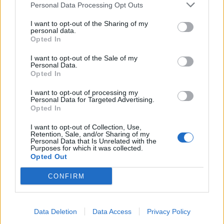
Personal Data Processing Opt Outs
I want to opt-out of the Sharing of my
personal data.
Opted In
I want to opt-out of the Sale of my
Personal Data.
ΔΙΕΘΝΗ
Opted In
Ποια αεροπορική χρεώνει πλέον και τη
I want to opt-out of processing my
βαλίτσα στο ντουλαπάκι
Personal Data for Targeted Advertising.
Opted In
Τα φθηνά αεροπορικά εισιτήρια κινδυνεύουν να μείνουν φθηνά
μόνο στη θεωρία, καθώς ολοένα και περισσότερες αεροπορικές
I want to opt-out of Collection, Use,
εταιρείες χαμηλού κόστους χρεώνουν ξεχωριστά υπηρεσίες που
Retention, Sale, and/or Sharing of my
Personal Data that Is Unrelated with the
μέχρι πρότινος θεωρούνται αυτονόητες.
Purposes for which it was collected.
NEWSROOM
/
06 Αυγ 2026
Opted Out
CONFIRM
Data Deletion
Data Access
Privacy Policy