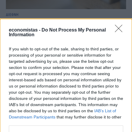
ΔΙΕΘΝΗ
Νέος "φόρος" στα τσιγάρα για τις πυρκαγιές:
Η πρόταση για να πληρώνουν οι
economistas -
Do Not Process My Personal
Information
καπνοβιομηχανίες 350 εκατ. ευρώ τον χρόνο
Με περισσότερα από 1.170 τετραγωνικά χιλιόμετρα γης να έχουν
If you wish to opt-out of the sale, sharing to third parties, or
καεί, η Γαλλία βιώνει μία από τις δυσκολότερες περιόδους των
processing of your personal or sensitive information for
τελευταίων ετών στο μέτωπο των πυρκαγιών. Μέσα σε αυτό το
targeted advertising by us, please use the below opt-out
κλίμα, πληθαίνουν οι προτάσεις για νέα μέτρα πρόληψης, με μία
section to confirm your selection. Please note that after your
από τις πιο συζητημένες να βάζει στο στόχαστρο τις
opt-out request is processed you may continue seeing
καπνοβιομηχανίες και το περιβαλλοντικό κόστος των
interest-based ads based on personal information utilized by
αποτσίγαρων.
us or personal information disclosed to third parties prior to
NEWSROOM
/
07 Αυγ 2026
your opt-out. You may separately opt-out of the further
disclosure of your personal information by third parties on the
IAB’s list of downstream participants. This information may
also be disclosed by us to third parties on the
IAB’s List of
Downstream Participants
that may further disclose it to other
third parties.