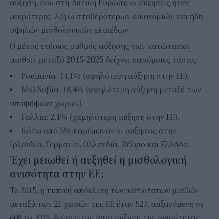
αύξηση, ενώ στη Δυτική Ευρώπη οι αυξήσεις ήταν
μικρότερες, λόγω σταθερότερων οικονομιών και ήδη
υψηλών μισθολογικών επιπέδων.
Ο μέσος ετήσιος ρυθμός αύξησης των κατώτατων
μισθών μεταξύ
2015-2025
δείχνει παρόμοιες τάσεις:
Ρουμανία: 14,1% (υψηλότερη αύξηση στην ΕΕ).
Μολδαβία: 18,4% (υψηλότερη αύξηση μεταξύ των
υποψήφιων χωρών).
Γαλλία: 2,1% (χαμηλότερη αύξηση στην ΕΕ).
Κάτω από 5% παρέμειναν οι αυξήσεις στην
Ιρλανδία, Γερμανία, Ολλανδία, Βέλγιο και Ελλάδα.
Έχει μειωθεί ή αυξηθεί η μισθολογική
ανισότητα στην ΕΕ;
Το 2015, η τυπική απόκλιση των κατώτατων μισθών
μεταξύ των 21 χωρών της ΕΕ ήταν 527, αυξανόμενη σε
608 το 2025, δείχνοντας ήπια αύξηση της ανισότητας.