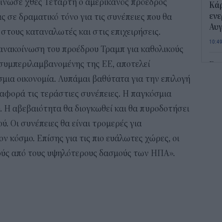
ίνωσε χθες Τετάρτη ο αμερικανός πρόεδρος
Κάρ
ενε
 σε δραματικό τόνο για τις συνέπειες που θα
Αυ
 στους καταναλωτές και στις επιχειρήσεις.
10:4
η ανακοίνωση του προέδρου Τραμπ για καθολικούς
 συμπεριλαμβανομένης της ΕΕ, αποτελεί
Για
χω
μια οικονομία. Λυπάμαι βαθύτατα για την επιλογή
10:2
 αφορά τις τεράστιες συνέπειες. Η παγκόσμια
. Η αβεβαιότητα θα διογκωθεί και θα πυροδοτήσει
Πο
. Οι συνέπειες θα είναι τρομερές για
προ
χωρ
 κόσμο. Επίσης για τις πιο ευάλωτες χώρες, οι
Ποι
κούς από τους υψηλότερους δασμούς των ΗΠΑ».
09:4
Met
EBI
έως
09:1