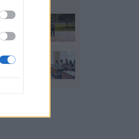
υγ 2026
τάξεις χηρείας: Τι
άζει και πότε θα
ούν οι αυξήσεις
υγ 2026
αιδευτικοί: Αύριο
8) ξεκινούν οι
ήσεις για 5.017
ιμους διορισμούς
υγ 2026