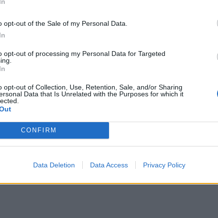
In
ην πολυπλοκότητα και το χάος που δημιουργείται
04 Α
κοί εταίροι των ΗΠΑ», είπε χαρακτηριστικά.
o opt-out of the Sale of my Personal Data.
Συν
 ότι άλλοι εκμεταλλεύονται αθέμιτα τους
In
αλλ
φαν
οιμη να στηρίξω κάθε προσπάθεια για να καταστεί
to opt-out of processing my Personal Data for Targeted
03 Α
ing.
πιο προσαρμοσμένο στις πραγματικότητες της
In
ω επίσης να είμαι σαφής: Το να καταφύγετε σε
Εκπ
o opt-out of Collection, Use, Retention, Sale, and/or Sharing
ίο εργαλείο σας δεν θα διορθώσει» τα πράγματα,
ersonal Data that Is Unrelated with the Purposes for which it
(5/
lected.
αιτ
Out
μόν
04 Α
CONFIRM
Data Deletion
Data Access
Privacy Policy