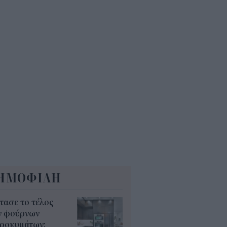
ρισμοί εκπαιδευτικών 2026:
ε βγαίνουν τα ονόματα και τι
πει να προσέξουν οι υποψήφιοι
6
ρισμός για Όλους 2026-2027:
ια ΑΦΜ υποβάλουν αίτηση
ερα (6/8)
0
ΗΜΟΦΙΛΗ
τασε το τέλος
ν φούρνων
κροκυμάτων;