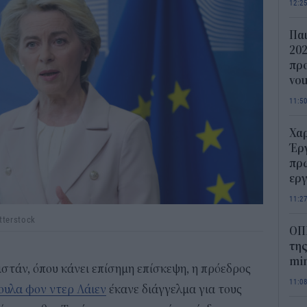
12:2
Παι
202
προ
vo
11:5
Χα
Έρ
πρ
ερ
11:2
tterstock
ΟΠ
της
min
τάν, όπου κάνει επίσημη επίσκεψη, η πρόεδρος
11:0
υλα φον ντερ Λάιεν
έκανε διάγγελμα για τους