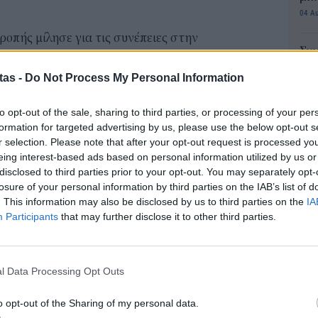
04 Α
οπής μίλησε για τις συνέπειες στην
Συν
, ιδίως στις αγορές τους, στα φάρμακα, στις
μπο
tas -
Do Not Process My Personal Information
ν τους καταναλωτές σε όλο τον κόσμο. Αυτό θα
αν
20.
α πολίτες θα βρεθούν αντιμέτωποι με υψηλότερους
to opt-out of the sale, sharing to third parties, or processing of your per
πρέ
όπου προμηθεύονται αγαθά. Τα φάρμακα θα
formation for targeted advertising by us, please use the below opt-out s
04 Α
r selection. Please note that after your opt-out request is processed y
 οι μεταφορές. Ο πληθωρισμός θα αυξηθεί».
eing interest-based ads based on personal information utilized by us or
Πώς
αι μεγάλες– θα υποφέρουν από την πρώτη μέρα.
disclosed to third parties prior to your opt-out. You may separately opt-
μπα
losure of your personal information by third parties on the IAB’s list of
μέχρι τη διαταραχή των αλυσίδων εφοδιασμού
χρη
. This information may also be disclosed by us to third parties on the
IA
κιν
ο κόστος της επιχειρηματικής δραστηριότητας
Participants
that may further disclose it to other third parties.
03 Α
 αυξηθεί δραστικά».
για «χάος», για «αταξία», σημειώνοντας πως
e-Ε
l Data Processing Opt Outs
δικ
 Τραμπ για τον αθέμιτο ανταγωνισμό, οι δασμοί
πρ
ται να υπάρχει καμία τάξη στην αταξία. Δεν
o opt-out of the Sharing of my personal data.
ευ