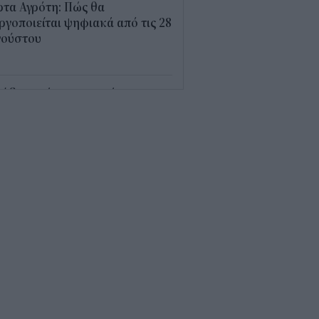
τα Αγρότη: Πώς θα
ργοποιείται ψηφιακά από τις 28
γούστου
9
τί δεν πρέπει να φοράτε crocs
ρίς κάλτσα
0
ιο επίδομα του ΟΠΕΚΑ
σφέρει 391 ευρώ το μήνα
ίς εισοδηματικά κριτήρια –
οι είναι οι δικαιούχοι
5
len: Ρεκόρ εξαμήνου με
TDA 550 εκατ. ευρώ και στόχο
 1,15 δισ.
5