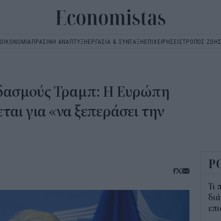
ΟΙΚΟΝΟΜΙΑ
ΠΡΑΣΙΝΗ ΑΝΑΠΤΥΞΗ
ΕΡΓΑΣΙΑ & ΣΥΝΤΑΞΗ
ΕΠΙΧΕΙΡΗΣΕΙΣ
ΤΡΟΠΟΣ ΖΩΗ
Main
navigation
 δασμούς Τραμπ: Η Ευρώπη
εται για «να ξεπεράσει την
Ρ
Τι 
διά
επ