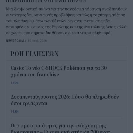
διπλασιαστούν οι άνω των 65
Μια διαφορετική εικόνα για την παγκόσμια γήρανση αναδεικνύουν
οι νεότερες δημογραφικές προβλέψεις, καθώς η ταχύτερη αύξηση
του πληθυσμού, άνω των 65 ετών, δεν αναμένεται στις ήδη
γερασμένες κοινωνίες της Ευρώπης και της Ανατολικής Ασίας, αλλά
σε χώρες που σήμερα διαθέτουν σχετικά νεαρό πληθυσμό.
NEWSROOM
/
30 Ιουλ 2026
ΡΟΗ ΕΙΔΗΣΕΩΝ
Casio: Το νέο G-SHOCK Pokémon για τα 30
χρόνια του franchise
15:24
Δεκαπενταύγουστος 2026: Πόσο θα πληρωθούν
όσοι εργάζονται
14:54
Οι 7 προτεραιότητες για την ενίσχυση της
βιομηχανίας – Ενεργειακή στήριξη 700 εκατ.