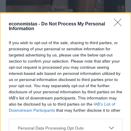
ΔΙΕΘΝΗ
economistas -
Do Not Process My Personal
Information
Ποια αεροπορική χρεώνει πλέον και τη
βαλίτσα στο ντουλαπάκι
If you wish to opt-out of the sale, sharing to third parties, or
Τα φθηνά αεροπορικά εισιτήρια κινδυνεύουν να μείνουν φθηνά
processing of your personal or sensitive information for
μόνο στη θεωρία, καθώς ολοένα και περισσότερες αεροπορικές
targeted advertising by us, please use the below opt-out
εταιρείες χαμηλού κόστους χρεώνουν ξεχωριστά υπηρεσίες που
section to confirm your selection. Please note that after your
μέχρι πρότινος θεωρούνται αυτονόητες.
opt-out request is processed you may continue seeing
NEWSROOM
/
06 Αυγ 2026
interest-based ads based on personal information utilized by
us or personal information disclosed to third parties prior to
your opt-out. You may separately opt-out of the further
disclosure of your personal information by third parties on the
IAB’s list of downstream participants. This information may
also be disclosed by us to third parties on the
IAB’s List of
Downstream Participants
that may further disclose it to other
third parties.
Personal Data Processing Opt Outs