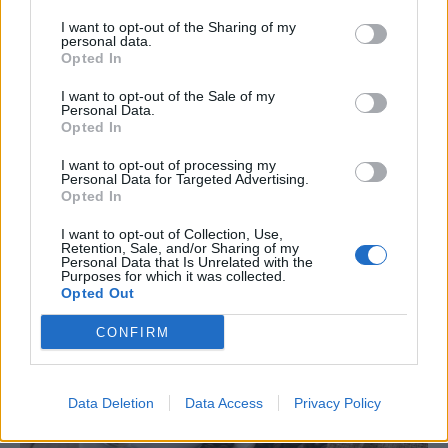
I want to opt-out of the Sharing of my
personal data.
Opted In
ΔΙΕΘΝΗ
I want to opt-out of the Sale of my
Πού βρίσκεται η πιο ακριβή σουίτα
Personal Data.
Opted In
ξενοδοχείου στον κόσμο
Έχετε αναρωτηθεί ποτέ πώς θα ήταν το εσωτερικό ενός από τα
I want to opt-out of processing my
Personal Data for Targeted Advertising.
πιο ακριβά ρετιρέ ξενοδοχείων στο κόσμο στο οποίο, ρεαλιστικά
Opted In
μιλώντας, γνωρίζετε ότι θα ήταν αρκετά δύσκολο να βρεθείτε; Στο
Ντουμπάι και συγκεκριμένα στο Atlantis The Royal, στην τεχνητή
I want to opt-out of Collection, Use,
νησίδα Palm Jumeirah, βρίσκεται μία από τις ακριβότερες και πιο
Retention, Sale, and/or Sharing of my
Personal Data that Is Unrelated with the
εντυπωσιακές ξενοδοχειακές σουίτες στον κόσμο.
Purposes for which it was collected.
NEWSROOM
/
05 Αυγ 2026
Opted Out
CONFIRM
Data Deletion
Data Access
Privacy Policy