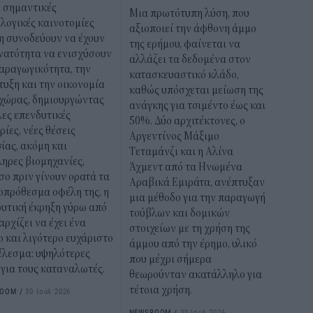
ι σημαντικές
Μια πρωτότυπη λύση, που
λογικές καινοτομίες
αξιοποιεί την άφθονη άμμο
η συνοδεύουν να έχουν
της ερήμου, φαίνεται να
νατότητα να ενισχύσουν
αλλάζει τα δεδομένα στον
αραγωγικότητα, την
κατασκευαστικό κλάδο,
υξη και την οικονομία
καθώς υπόσχεται μείωση της
 χώρας, δημιουργώντας
ανάγκης για τσιμέντο έως και
ες επενδυτικές
50%. Δύο αρχιτέκτονες, ο
ρίες, νέες θέσεις
Αργεντίνος Μάξιμο
ίας, ακόμη και
Τεταμάνζι και η Αλίνα
ηρες βιομηχανίες,
Άχμεντ από τα Ηνωμένα
ο πριν γίνουν ορατά τα
Αραβικά Εμιράτα, ανέπτυξαν
οπρόθεσμα οφέλη της, η
μια μέθοδο για την παραγωγή
υτική έκρηξη γύρω από
τούβλων και δομικών
αρχίζει να έχει ένα
στοιχείων με τη χρήση της
 και λιγότερο ευχάριστο
άμμου από την έρημο, υλικό
έλεσμα: υψηλότερες
που μέχρι σήμερα
 για τους καταναλωτές.
θεωρούνταν ακατάλληλο για
τέτοια χρήση.
ROOM
/
30 Ιουλ 2026
NEWSROOM
/
30 Ιουλ 2026