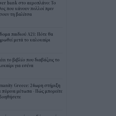
er bank στο αεροπλάνο: Το
ος που κάνουν πολλοί πριν
σουν τη βαλίτσα
2
δομα παιδιού Α21: Πότε θα
ρωθεί μετά το καλοκαίρι
0
λέει το βιβλίο που διαβάζεις το
οκαίρι για εσένα
3
anity Greece: 24ωρη στήριξη
 πύρινα μέτωπα - Πώς μπορείτε
 βοηθήσετε
5