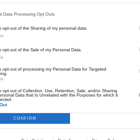
Cas
l Data Processing Opt Outs
SH
τα 
o opt-out of the Sharing of my personal data.
fra
In
06 Α
o opt-out of the Sale of my Personal Data.
Διο
In
εκπ
Πότ
to opt-out of processing my Personal Data for Targeted
ονό
ing.
In
πρέ
οι 
o opt-out of Collection, Use, Retention, Sale, and/or Sharing
06 Α
ersonal Data that Is Unrelated with the Purposes for which it
lected.
Η
ΔΙΕΘΝΗ
Out
ΑΣ
α αεροπορική
Πού βρίσκεται η
Τελ
CONFIRM
ώνει πλέον και
πιο ακριβή σουίτα
315
προ
βαλίτσα στο
ξενοδοχείου στον
φορ