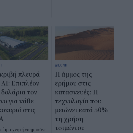
Η
ΔΙΕΘΝΗ
κριβή πλευρά
Η άμμος της
 AI: Επιπλέον
ερήμου στις
 δολάρια τον
κατασκευές: Η
νο για κάθε
τεχνολογία που
κοκυριό στις
μειώνει κατά 50%
Α
τη χρήση
τσιμέντου
εί η τεχνητή νοημοσύνη