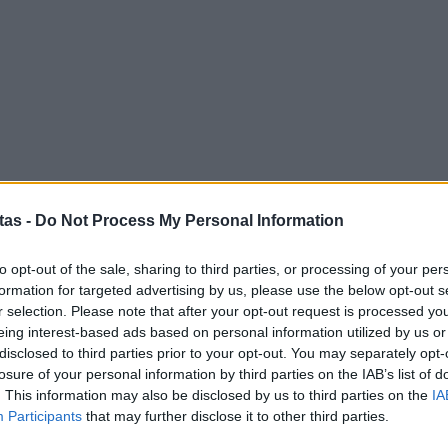
ΔΥΠ
για
δικ
11:3
tas -
Do Not Process My Personal Information
to opt-out of the sale, sharing to third parties, or processing of your per
formation for targeted advertising by us, please use the below opt-out s
Δ
r selection. Please note that after your opt-out request is processed y
eing interest-based ads based on personal information utilized by us or
disclosed to third parties prior to your opt-out. You may separately opt-
Για
losure of your personal information by third parties on the IAB’s list of
φορ
το
Google News
και μάθετε πρώτοι όλες τις ειδήσεις
. This information may also be disclosed by us to third parties on the
IA
κά
Participants
that may further disclose it to other third parties.
από την Ελλάδα και τον Κόσμο, στο
06 Α