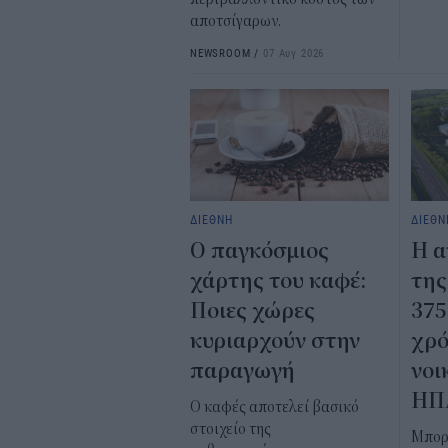
αποτσίγαρων.
NEWSROOM
/
07 Αυγ 2026
ΔΙΕΘΝΗ
ΔΙΕΘΝ
Ο παγκόσμιος
Η α
χάρτης του καφέ:
της
Ποιες χώρες
375
κυριαρχούν στην
χρό
παραγωγή
νοι
ΗΠ
Ο καφές αποτελεί βασικό
στοιχείο της
Μπορ