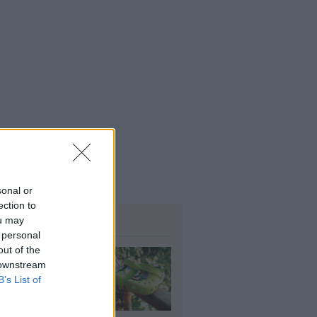
Α: Επίδομα περίπου 758 ευρώ
 δύο μήνες – Ποιοι γονείς το
αιούνται
4
sonal or
ection to
ΗΜΟΦΙΛΗ
ou may
 personal
out of the
τί δεν πρέπει να
 downstream
άτε crocs χωρίς
B’s List of
λτσα
υγ 2026