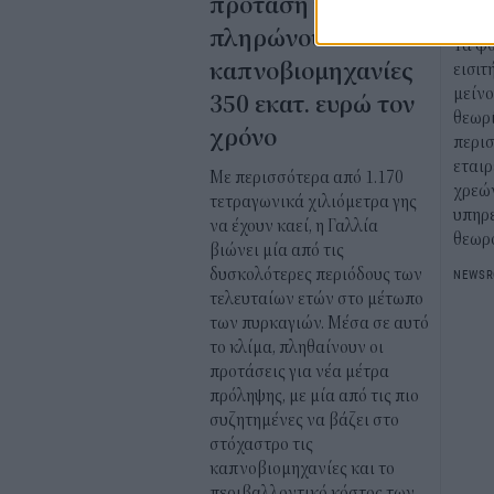
πρόταση για να
ντο
πληρώνουν οι
Τα φ
καπνοβιομηχανίες
εισιτ
μείν
350 εκατ. ευρώ τον
θεωρί
χρόνο
περι
εταιρ
Με περισσότερα από 1.170
χρεώ
τετραγωνικά χιλιόμετρα γης
υπηρε
να έχουν καεί, η Γαλλία
θεωρ
βιώνει μία από τις
δυσκολότερες περιόδους των
NEWS
τελευταίων ετών στο μέτωπο
των πυρκαγιών. Μέσα σε αυτό
το κλίμα, πληθαίνουν οι
προτάσεις για νέα μέτρα
πρόληψης, με μία από τις πιο
συζητημένες να βάζει στο
στόχαστρο τις
καπνοβιομηχανίες και το
περιβαλλοντικό κόστος των