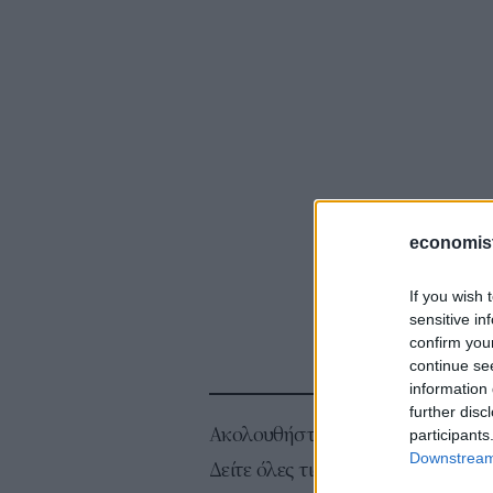
economis
If you wish 
sensitive in
confirm you
continue se
information 
further disc
Ακολουθήστε το
σ
participants
Downstream 
Δείτε όλες τις τελευταίες
Ειδήσεις