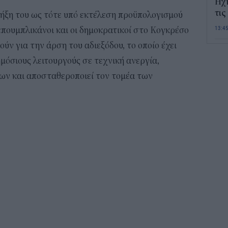
Ηχ
τις
ήξη του ως τότε υπό εκτέλεση προϋπολογισμού
13:4
επουμπλικάνοι και οι δημοκρατικοί στο Κογκρέσο
ύν για την άρση του αδιεξόδου, το οποίο έχει
Σε 
μόσιους λειτουργούς σε τεχνική ανεργία,
«Το
ΑΦ
των και αποσταθεροποιεί τον τομέα των
13:1
Και
Σαβ
περ
12:4
Νέο
πυρ
πλη
350
12:1