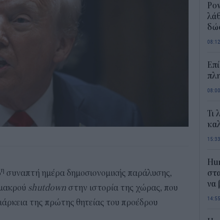
Pow
λάθ
δώ
08:1
Επί
πλη
08:0
Τι 
καλ
15:3
Hum
η
6
συναπτή ημέρα δημοσιονομικής παράλυσης,
στα
να
 μακρού
shutdown
στην ιστορία της χώρας, που
14:5
ιάρκεια της πρώτης θητείας του προέδρου