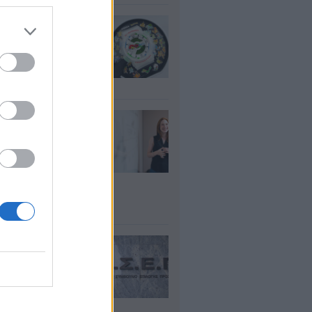
io: Το νέο G-
OCK Pokémon για
30 χρόνια του
nchise
υγ 2026
ρισμοί
αιδευτικών 2026:
ε βγαίνουν τα
ματα και τι
πει να προσέξουν
υποψήφιοι
υγ 2026
ΕΠ 6Κ/2026:
ευταία μέρα για
 μόνιμες
σλήψεις – Ποιοι
είς του