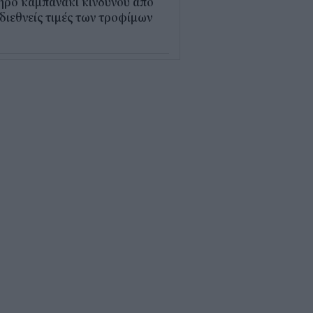
ηρό καμπανάκι κινδύνου από
 διεθνείς τιμές των τροφίμων
5
εξέλιξη οι αιτήσεις για το
υρισμός για Όλους» – Ποια
Μ κάνουν αίτηση σήμερα
5
ρός με 40άρια το
βατοκύριακο: Οι πιο ζεστές
ιοχές
7
ς "φόρος" στα τσιγάρα για τις
καγιές: Η πρόταση για να
ρώνουν οι καπνοβιομηχανίες
 εκατ. ευρώ τον χρόνο
5