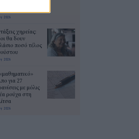
μοσίου ζητούν
οσωπικό
υγ 2026
τάξεις χηρείας:
οι θα δουν
λάσιο ποσό τέλος
γούστου
υγ 2026
 «μαθηματικό»
πο για 27
ανίσεις με μόλις
έα ρούχα στη
λίτσα
υγ 2026