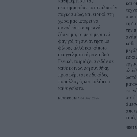
καθημερινότητας
και ο
εκατομμυρίων καταναλωτών
τεχνο
παγκοσμίως, και ειδικά στη
που τ
χώρα μας μπορεί να
τη δυ
συνοδεύει το πρωινό
την π
ξύπνημα, το μεσημεριανό
ανάπτ
φαγητό, τη συνάντηση με
κάθε
φίλους αλλά και κάποιο
μεγάλ
επαγγελματικό ραντεβού.
ευκαι
Γενικά, ταιριάζει σχεδόν σε
εργασ
κάθε κοινωνική συνθήκη,
ολόκλ
προσφέρεται σε δεκάδες
ωστόσ
παραλλαγές και καλύπτει
μακρ
κάθε γούστο.
επενδ
αυτή 
NEWSROOM
/
04 Αυγ 2026
άμεσο
αποτ
τιμές
NEWS