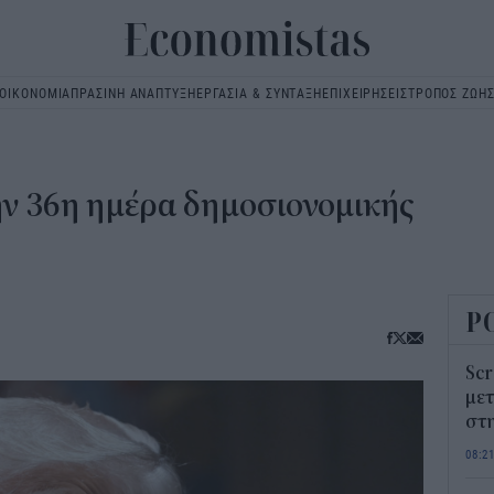
ΟΙΚΟΝΟΜΙΑ
ΠΡΑΣΙΝΗ ΑΝΑΠΤΥΞΗ
ΕΡΓΑΣΙΑ & ΣΥΝΤΑΞΗ
ΕΠΙΧΕΙΡΗΣΕΙΣ
ΤΡΟΠΟΣ ΖΩΗ
Main
navigation
ν 36η ημέρα δημοσιονομικής
Ρ
Scr
μετ
στη
08:2